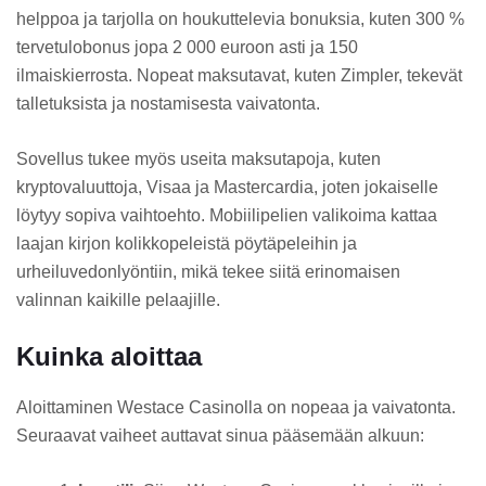
helppoa ja tarjolla on houkuttelevia bonuksia, kuten 300 %
tervetulobonus jopa 2 000 euroon asti ja 150
ilmaiskierrosta. Nopeat maksutavat, kuten Zimpler, tekevät
talletuksista ja nostamisesta vaivatonta.
Sovellus tukee myös useita maksutapoja, kuten
kryptovaluuttoja, Visaa ja Mastercardia, joten jokaiselle
löytyy sopiva vaihtoehto. Mobiilipelien valikoima kattaa
laajan kirjon kolikkopeleistä pöytäpeleihin ja
urheiluvedonlyöntiin, mikä tekee siitä erinomaisen
valinnan kaikille pelaajille.
Kuinka aloittaa
Aloittaminen Westace Casinolla on nopeaa ja vaivatonta.
Seuraavat vaiheet auttavat sinua pääsemään alkuun: