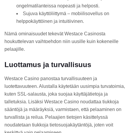
ongelmatilanteissa nopeasti ja helposti.
Sujuva käyttöliittymä – mobiilisovellus on
helppokäyttöinen ja intuitiivinen.
Nämä ominaisuudet tekevät Westace Casinosta
houkuttelevan vaihtoehdon niin uusille kuin kokeneille
pelaajille.
Luottamus ja turvallisuus
Westace Casino panostaa turvallisuuteen ja
luotettavuuteen. Alustalla käytetään uusimpia turvatoimia,
kuten SSL-salausta, joka suojaa käyttäjätietoja ja
talletuksia. Lisäksi Westace Casino noudattaa tiukkoja
sääntöjä ja määräyksiä, varmistaen, että pelaaminen on
turvallista ja reilua. Pelaajien tietojen käsittelyssä
noudatetaan tiukkoja tietosuojakäytäntöjä, joten voit
keskittyä vain pelaamiseen.