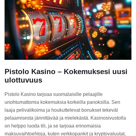
Pistolo Kasino – Kokemuksesi uusi
ulottuvuus
Pistolo Kasino tarjoaa suomalaisille pelaajille
unohtumattomia kokemuksia korkeilla panoksilla. Sen
laaja pelivalikoima ja houkuttelevat bonukset tekevät
pelaamisesta jännittävää ja mielekästä. Kasinosivustolla
on helppo luoda tili, ja se tarjoaa erinomaisia
maksuvaihtoehtoja, kuten verkkopankit ja kryptovaluutat,