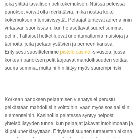
joka ylittää tavallisen pelikokemuksen. Näissä peleissä
panokset voivat olla merkittäviä, mikä nostaa koko
kokemuksen intensiivisyyttä. Pelaajat tuntevat adrenaliinin
virtaavan suonissaan, kun he asettavat suuret summat
peliin. Tällaiset hetket luovat unohtumattomia muistoja ja
tarinoita, joita jaetaan ystävien ja perheen kanssa.
Erityisesti suosittelemme
pistolo casino
-sivustoa, jossa
korkean panoksen pelit tarjoavat mahdollisuuden voittaa
suuria summia, mutta niihin liittyy myös suurempi riski.
Korkean panoksen pelaamisen viehätys ei perustu
pelkästään mahdollisiin voittoihin, vaan myös sosiaalisiin
elementteihin. Kasinoilla pelatessa syntyy helposti
yhteisöllisyyden tunne, kun pelaajat jakavat intohimoaan ja
kilpailuhenkisyyttään. Erityisesti suurten turnausten aikana