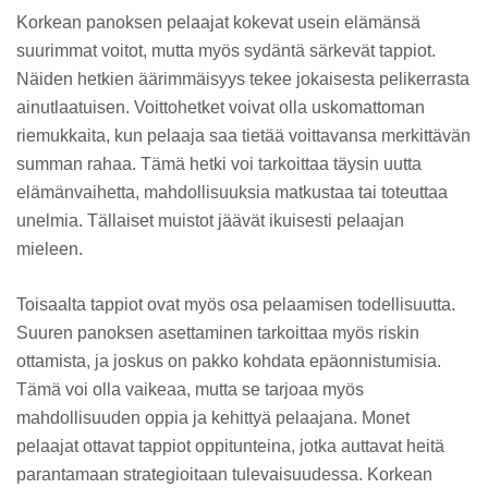
Korkean panoksen pelaajat kokevat usein elämänsä
suurimmat voitot, mutta myös sydäntä särkevät tappiot.
Näiden hetkien äärimmäisyys tekee jokaisesta pelikerrasta
ainutlaatuisen. Voittohetket voivat olla uskomattoman
riemukkaita, kun pelaaja saa tietää voittavansa merkittävän
summan rahaa. Tämä hetki voi tarkoittaa täysin uutta
elämänvaihetta, mahdollisuuksia matkustaa tai toteuttaa
unelmia. Tällaiset muistot jäävät ikuisesti pelaajan
mieleen.
Toisaalta tappiot ovat myös osa pelaamisen todellisuutta.
Suuren panoksen asettaminen tarkoittaa myös riskin
ottamista, ja joskus on pakko kohdata epäonnistumisia.
Tämä voi olla vaikeaa, mutta se tarjoaa myös
mahdollisuuden oppia ja kehittyä pelaajana. Monet
pelaajat ottavat tappiot oppitunteina, jotka auttavat heitä
parantamaan strategioitaan tulevaisuudessa. Korkean