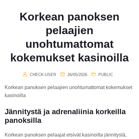
Korkean panoksen
pelaajien
unohtumattomat
kokemukset kasinoilla
CHECK-USER
26/05/2026
PUBLIC
Korkean panoksen pelaajien unohtumattomat kokemukset
kasinoilla
Jännitystä ja adrenaliinia korkeilla
panoksilla
Korkean panoksen pelaajat etsivät kasinoilta jännitystä,