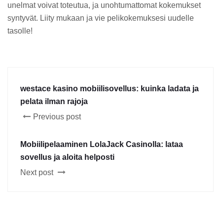
unelmat voivat toteutua, ja unohtumattomat kokemukset
syntyvät. Liity mukaan ja vie pelikokemuksesi uudelle
tasolle!
westace kasino mobiilisovellus: kuinka ladata ja
pelata ilman rajoja
Previous post
Mobiilipelaaminen LolaJack Casinolla: lataa
sovellus ja aloita helposti
Next post