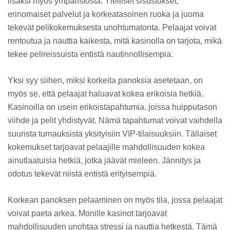
lisäksi myös ympäristöstä. Ylelliset sisustukset,
erinomaiset palvelut ja korkeatasoinen ruoka ja juoma
tekevät pelikokemuksesta unohtumatonta. Pelaajat voivat
rentoutua ja nauttia kaikesta, mitä kasinolla on tarjota, mikä
tekee pelireissuista entistä nautinnollisempia.
Yksi syy siihen, miksi korkeita panoksia asetetaan, on
myös se, että pelaajat haluavat kokea erikoisia hetkiä.
Kasinoilla on usein erikoistapahtumia, joissa huipputason
viihde ja pelit yhdistyvät. Nämä tapahtumat voivat vaihdella
suurista turnauksista yksityisiin VIP-tilaisuuksiin. Tällaiset
kokemukset tarjoavat pelaajille mahdollisuuden kokea
ainutlaatuisia hetkiä, jotka jäävät mieleen. Jännitys ja
odotus tekevät niistä entistä erityisempiä.
Korkean panoksen pelaaminen on myös tila, jossa pelaajat
voivat paeta arkea. Monille kasinot tarjoavat
mahdollisuuden unohtaa stressi ja nauttia hetkestä. Tämä