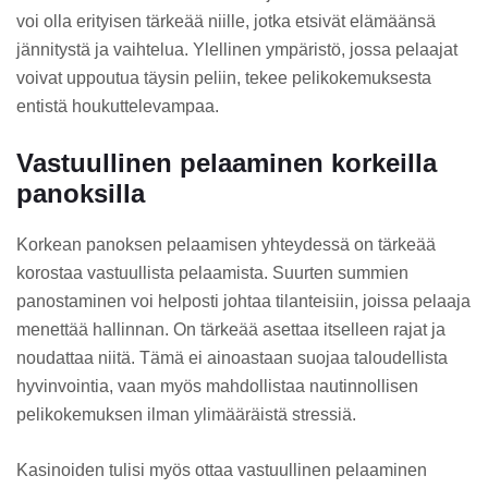
voi olla erityisen tärkeää niille, jotka etsivät elämäänsä
jännitystä ja vaihtelua. Ylellinen ympäristö, jossa pelaajat
voivat uppoutua täysin peliin, tekee pelikokemuksesta
entistä houkuttelevampaa.
Vastuullinen pelaaminen korkeilla
panoksilla
Korkean panoksen pelaamisen yhteydessä on tärkeää
korostaa vastuullista pelaamista. Suurten summien
panostaminen voi helposti johtaa tilanteisiin, joissa pelaaja
menettää hallinnan. On tärkeää asettaa itselleen rajat ja
noudattaa niitä. Tämä ei ainoastaan suojaa taloudellista
hyvinvointia, vaan myös mahdollistaa nautinnollisen
pelikokemuksen ilman ylimääräistä stressiä.
Kasinoiden tulisi myös ottaa vastuullinen pelaaminen