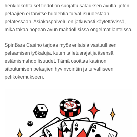
henkilökohtaiset tiedot on suojattu salauksen avulla, joten
pelaajien ei tarvitse huolehtia turvallisuudestaan
pelatessaan. Asiakaspalvelu on jatkuvasti käytettävissä,
mikä takaa nopean avun mahdollisissa ongelmatilanteissa.
SpinBara Casino tarjoaa myös erilaisia vastuullisen
pelaamisen työkaluja, kuten talletusrajat ja itsensä
estämismahdollisuudet. Tämä osoittaa kasinon
sitoutumisen pelaajien hyvinvointiin ja turvalliseen
pelikokemukseen.