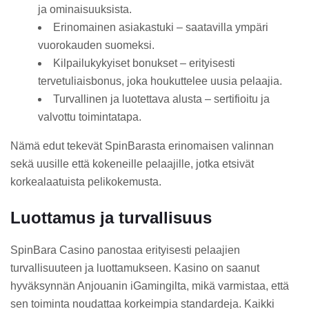
ja ominaisuuksista.
Erinomainen asiakastuki – saatavilla ympäri
vuorokauden suomeksi.
Kilpailukykyiset bonukset – erityisesti
tervetuliaisbonus, joka houkuttelee uusia pelaajia.
Turvallinen ja luotettava alusta – sertifioitu ja
valvottu toimintatapa.
Nämä edut tekevät SpinBarasta erinomaisen valinnan
sekä uusille että kokeneille pelaajille, jotka etsivät
korkealaatuista pelikokemusta.
Luottamus ja turvallisuus
SpinBara Casino panostaa erityisesti pelaajien
turvallisuuteen ja luottamukseen. Kasino on saanut
hyväksynnän Anjouanin iGamingilta, mikä varmistaa, että
sen toiminta noudattaa korkeimpia standardeja. Kaikki