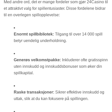
Med andre ord, det er mange fordeler som gjør 24Casino til
et attraktivt valg for spillentusiaster. Disse fordelene bidrar
til en overlegen spillopplevelse:
Enormt spillbibliotek:
Tilgang til over 14 000 spill
betyr uendelig underholdning.
Generøs velkomstpakke:
Inkluderer ofte gratisspinn
uten innskudd og innskuddsbonuser som øker din
spillkapital.
Raske transaksjoner:
Sikrer effektive innskudd og
uttak, slik at du kan fokusere på spillingen.