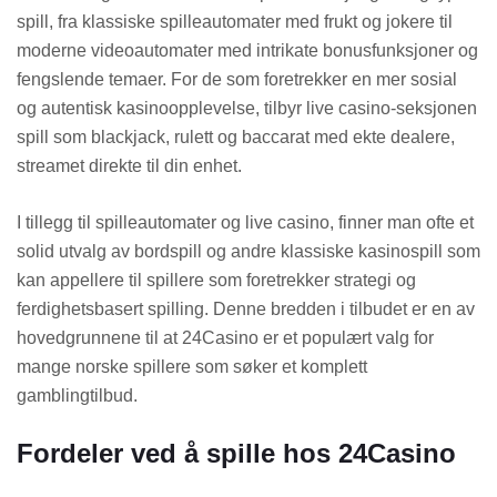
spill, fra klassiske spilleautomater med frukt og jokere til
moderne videoautomater med intrikate bonusfunksjoner og
fengslende temaer. For de som foretrekker en mer sosial
og autentisk kasinoopplevelse, tilbyr live casino-seksjonen
spill som blackjack, rulett og baccarat med ekte dealere,
streamet direkte til din enhet.
I tillegg til spilleautomater og live casino, finner man ofte et
solid utvalg av bordspill og andre klassiske kasinospill som
kan appellere til spillere som foretrekker strategi og
ferdighetsbasert spilling. Denne bredden i tilbudet er en av
hovedgrunnene til at 24Casino er et populært valg for
mange norske spillere som søker et komplett
gamblingtilbud.
Fordeler ved å spille hos 24Casino