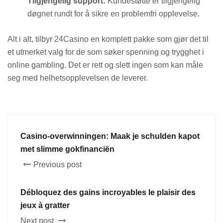
Tilgjengelig support:
Kundestøtte er tilgjengelig
døgnet rundt for å sikre en problemfri opplevelse.
Alt i alt, tilbyr 24Casino en komplett pakke som gjør det til
et utmerket valg for de som søker spenning og trygghet i
online gambling. Det er rett og slett ingen som kan måle
seg med helhetsopplevelsen de leverer.
Casino-overwinningen: Maak je schulden kapot
met slimme gokfinanciën
Previous post
Débloquez des gains incroyables le plaisir des
jeux à gratter
Next post