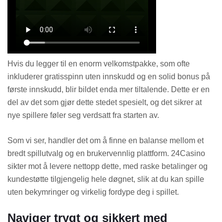
Hvis du legger til en enorm velkomstpakke, som ofte
inkluderer gratisspinn uten innskudd og en solid bonus på
første innskudd, blir bildet enda mer tiltalende. Dette er en
del av det som gjør dette stedet spesielt, og det sikrer at
nye spillere føler seg verdsatt fra starten av.
Som vi ser, handler det om å finne en balanse mellom et
bredt spillutvalg og en brukervennlig plattform. 24Casino
sikter mot å levere nettopp dette, med raske betalinger og
kundestøtte tilgjengelig hele døgnet, slik at du kan spille
uten bekymringer og virkelig fordype deg i spillet.
Naviger trygt og sikkert med