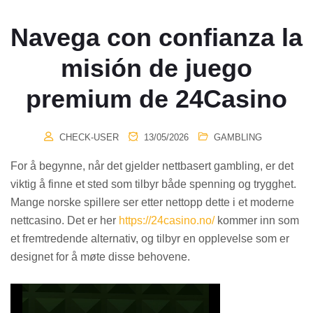
Navega con confianza la
misión de juego
premium de 24Casino
CHECK-USER
13/05/2026
GAMBLING
For å begynne, når det gjelder nettbasert gambling, er det
viktig å finne et sted som tilbyr både spenning og trygghet.
Mange norske spillere ser etter nettopp dette i et moderne
nettcasino. Det er her
https://24casino.no/
kommer inn som
et fremtredende alternativ, og tilbyr en opplevelse som er
designet for å møte disse behovene.