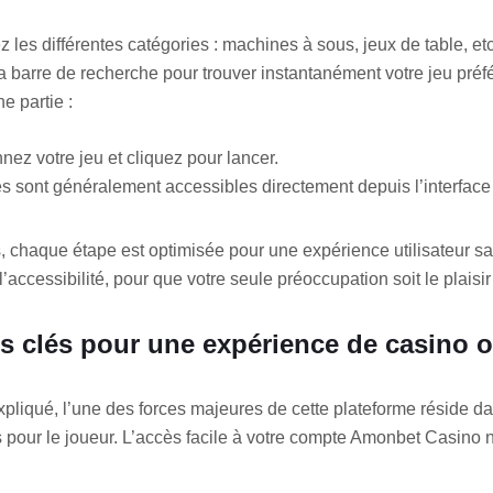
 les différentes catégories : machines à sous, jeux de table, etc
la barre de recherche pour trouver instantanément votre jeu préf
e partie :
nez votre jeu et cliquez pour lancer.
es sont généralement accessibles directement depuis l’interface
haque étape est optimisée pour une expérience utilisateur sans
t l’accessibilité, pour que votre seule préoccupation soit le plaisir
s clés pour une expérience de casino 
liqué, l’une des forces majeures de cette plateforme réside d
 pour le joueur. L’accès facile à votre compte Amonbet Casino n