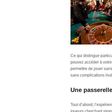
Ce qui distingue particu
pouvez accéder à votre
permettre de jouer sans 
sans complications inut
Une passerelle
Tout d’abord, l’expérie
joueurs cherchant simpli