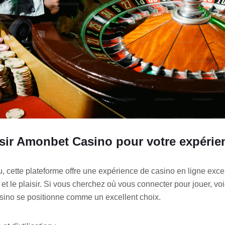
sir Amonbet Casino pour votre expérie
 cette plateforme offre une expérience de casino en ligne exce
té et le plaisir. Si vous cherchez où vous connecter pour jouer, vo
ino se positionne comme un excellent choix.