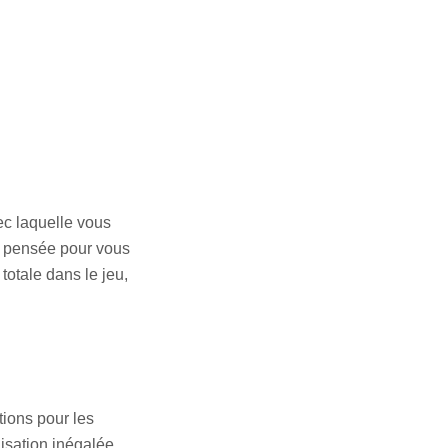
vec laquelle vous
, pensée pour vous
 totale dans le jeu,
tions pour les
lisation inégalée,