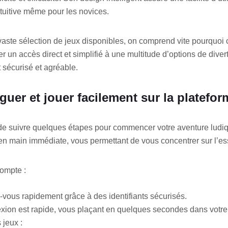
ntuitive même pour les novices.
a vaste sélection de jeux disponibles, on comprend vite pourquoi
er un accès direct et simplifié à une multitude d’options de diver
sécurisé et agréable.
er et jouer facilement sur la platefor
 de suivre quelques étapes pour commencer votre aventure ludiqu
n main immédiate, vous permettant de vous concentrer sur l’esse
compte :
z-vous rapidement grâce à des identifiants sécurisés.
xion est rapide, vous plaçant en quelques secondes dans votr
 jeux :