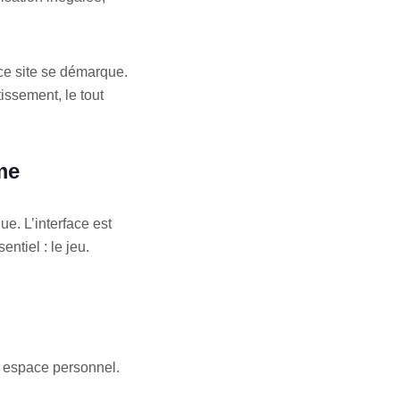
 ce site se démarque.
tissement, le tout
me
e. L’interface est
ntiel : le jeu.
e espace personnel.