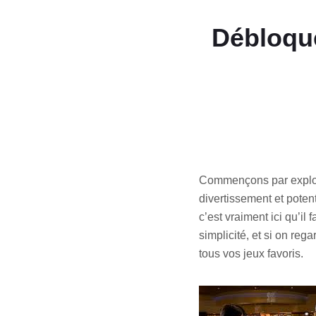
Débloque
Commençons par explore
divertissement et pote
c’est vraiment ici qu’i
simplicité, et si on reg
tous vos jeux favoris.