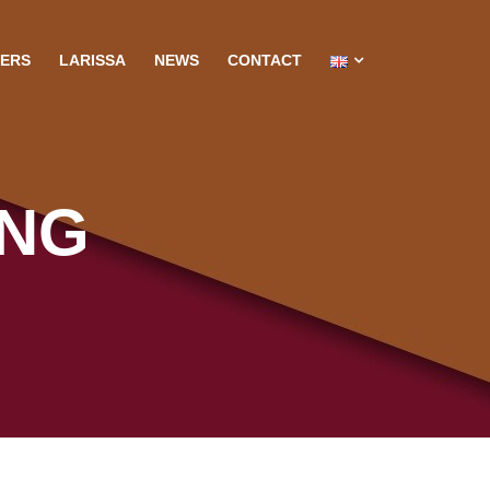
ERS
LARISSA
NEWS
CONTACT
ING