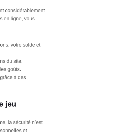
rent considérablement
s en ligne, vous
ons, votre solde et
ns du site.
les goûts.
e grâce à des
e jeu
me, la sécurité n’est
rsonnelles et