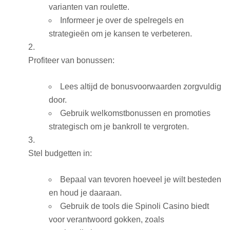
varianten van roulette.
Informeer je over de spelregels en
strategieën om je kansen te verbeteren.
Profiteer van bonussen:
Lees altijd de bonusvoorwaarden zorgvuldig
door.
Gebruik welkomstbonussen en promoties
strategisch om je bankroll te vergroten.
Stel budgetten in:
Bepaal van tevoren hoeveel je wilt besteden
en houd je daaraan.
Gebruik de tools die Spinoli Casino biedt
voor verantwoord gokken, zoals