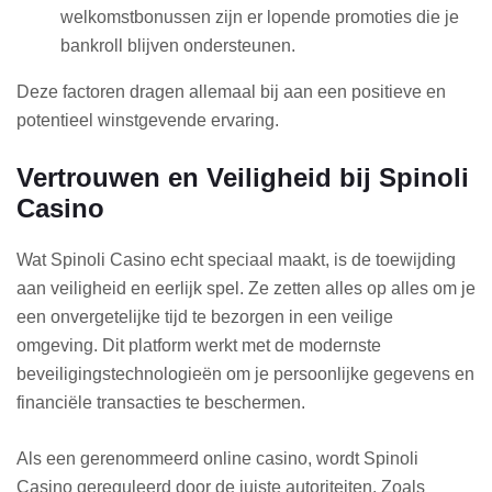
welkomstbonussen zijn er lopende promoties die je
bankroll blijven ondersteunen.
Deze factoren dragen allemaal bij aan een positieve en
potentieel winstgevende ervaring.
Vertrouwen en Veiligheid bij Spinoli
Casino
Wat Spinoli Casino echt speciaal maakt, is de toewijding
aan veiligheid en eerlijk spel. Ze zetten alles op alles om je
een onvergetelijke tijd te bezorgen in een veilige
omgeving. Dit platform werkt met de modernste
beveiligingstechnologieën om je persoonlijke gegevens en
financiële transacties te beschermen.
Als een gerenommeerd online casino, wordt Spinoli
Casino gereguleerd door de juiste autoriteiten. Zoals