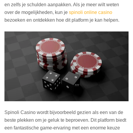
en zelfs je schulden aanpakken. Als je meer wilt weten
over de mogelijkheden, kun je
spinoli online casino
bezoeken en ontdekken hoe dit platform je kan helpen.
Spinoli Casino wordt bijvoorbeeld gezien als een van de
beste plekken om je geluk te beproeven. Dit platform biedt
een fantastische game-ervaring met een enorme keuze