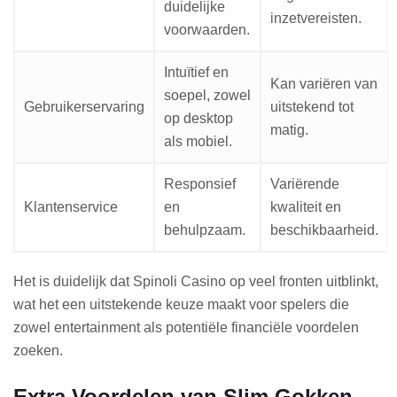
duidelijke
inzetvereisten.
voorwaarden.
Intuïtief en
Kan variëren van
soepel, zowel
Gebruikerservaring
uitstekend tot
op desktop
matig.
als mobiel.
Responsief
Variërende
Klantenservice
en
kwaliteit en
behulpzaam.
beschikbaarheid.
Het is duidelijk dat Spinoli Casino op veel fronten uitblinkt,
wat het een uitstekende keuze maakt voor spelers die
zowel entertainment als potentiële financiële voordelen
zoeken.
Extra Voordelen van Slim Gokken