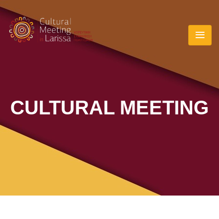
CULTURAL MEETING