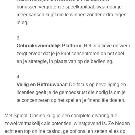
bonussen vergroten je speelkapitaal, waardoor je
meer kansen krijgt om te winnen zonder extra eigen
inleg.
Gebruiksvriendelijk Platform
: Het intuïtieve ontwerp
zorgt ervoor dat je je kunt concentreren op het spel
en je strategie, in plaats van op de bediening.
Veilig en Betrouwbaar
: De focus op beveiliging en
licenties geeft je de gemoedsrust die nodig is om je
te concentreren op het spel en je financiële doelen.
Met Spinoli Casino krijg je een complete ervaring die
zowel vermakelijk als potentieel winstgevend is. Ze bieden
echt een top online casino, geloof ons, en zetten alles op