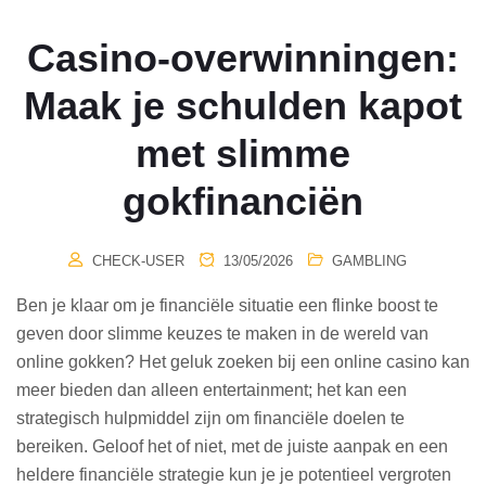
Casino-overwinningen:
Maak je schulden kapot
met slimme
gokfinanciën
CHECK-USER
13/05/2026
GAMBLING
Ben je klaar om je financiële situatie een flinke boost te
geven door slimme keuzes te maken in de wereld van
online gokken? Het geluk zoeken bij een online casino kan
meer bieden dan alleen entertainment; het kan een
strategisch hulpmiddel zijn om financiële doelen te
bereiken. Geloof het of niet, met de juiste aanpak en een
heldere financiële strategie kun je je potentieel vergroten