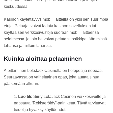
keskuudessa.
Kasinon käytettävyys mobiililaitteilla on yksi sen suurimpia
etuja. Pelaajat voivat ladata kasinon sovelluksen tai
käyttää sen verkkosivustoja suoraan mobiililaitteensa
selaimessa, jolloin he voivat pelata suosikkipeliään missä
tahansa ja milloin tahansa.
Kuinka aloittaa pelaaminen
Aloittaminen LolaJack Casinolla on helppoa ja nopeaa.
Seuraavassa on vaiheittainen opas, joka auttaa sinua
pääsemään alkuun:
Luo tili:
Siirry LolaJack Casinon verkkosivuille ja
napsauta “Rekisteröidy”-painiketta. Täytä tarvittavat
tiedot ja hyväksy käyttöehdot.