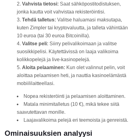
Vahvista tietosi:
Saat sähköpostitodistuksen,
jonka kautta voit vahvistaa rekisteröintisi.
Tehdä talletus:
Valitse haluamasi maksutapa,
kuten Zimpler tai kryptovaluutta, ja talleta vähintään
10 euroa (tai 30 euroa Bitcoinilla).
Valitse peli:
Siirry pelivalikoimaan ja valitse
suosikkipelisi. Käytettävissä on laaja valikoima
kolikkopelejä ja live-kasinopelejä.
Aloita pelaaminen:
Kun olet valinnut pelin, voit
aloittaa pelaamisen heti, ja nauttia kasinoelämästä
mobiililaitteellasi.
Nopea rekisteröinti ja pelaamisen aloittaminen.
Matala minimitalletus (10 €), mikä tekee siitä
saavutettavan monille.
Laajavalikoima pelejä eri teemoista ja genreistä.
Ominaisuuksien analyysi