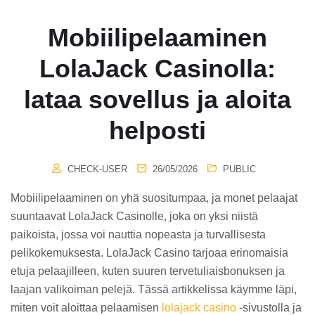
Mobiilipelaaminen
LolaJack Casinolla:
lataa sovellus ja aloita
helposti
CHECK-USER
26/05/2026
PUBLIC
Mobiilipelaaminen on yhä suositumpaa, ja monet pelaajat
suuntaavat LolaJack Casinolle, joka on yksi niistä
paikoista, jossa voi nauttia nopeasta ja turvallisesta
pelikokemuksesta. LolaJack Casino tarjoaa erinomaisia
etuja pelaajilleen, kuten suuren tervetuliaisbonuksen ja
laajan valikoiman pelejä. Tässä artikkelissa käymme läpi,
miten voit aloittaa pelaamisen
lolajack casino
-sivustolla ja