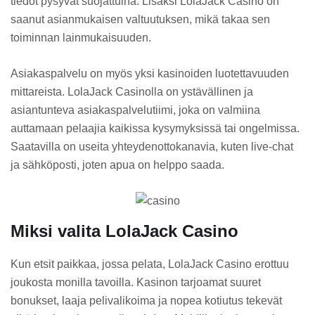
tiedot pysyvät suojattuina. Lisäksi LolaJack Casino on
saanut asianmukaisen valtuutuksen, mikä takaa sen
toiminnan lainmukaisuuden.
Asiakaspalvelu on myös yksi kasinoiden luotettavuuden
mittareista. LolaJack Casinolla on ystävällinen ja
asiantunteva asiakaspalvelutiimi, joka on valmiina
auttamaan pelaajia kaikissa kysymyksissä tai ongelmissa.
Saatavilla on useita yhteydenottokanavia, kuten live-chat
ja sähköposti, joten apua on helppo saada.
Miksi valita LolaJack Casino
Kun etsit paikkaa, jossa pelata, LolaJack Casino erottuu
joukosta monilla tavoilla. Kasinon tarjoamat suuret
bonukset, laaja pelivalikoima ja nopea kotiutus tekevät