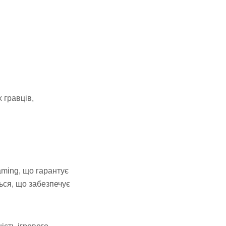
 гравців,
aming, що гарантує
ься, що забезпечує