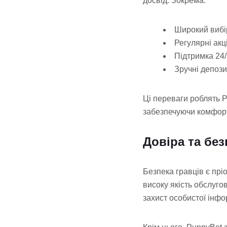
досвід. Зокрема:
Широкий вибір
Регулярні акці
Підтримка 24
Зручні депозит
Ці переваги роблять 
забезпечуючи комфорт
Довіра та без
Безпека гравців є прі
високу якість обслуго
захист особистої інфо