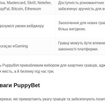
isa, Mastercard, Skrill, Neteller,
Доступність різноманітних
ayPal, Bitcoin, Ethereum
забезпечує зручність для в
Заохочення для нових грав
розумілі умови вейджеру
більш вигідною.
Гравці можуть бути впевнен
uraçao eGaming
законності платформи.
ть PuppyBet привабливим вибором для азартних гравців, ад
 якість, а й безпеку під час гри.
ваги PuppyBet
ереваг, які привертають увагу гравців та забезпечують пози