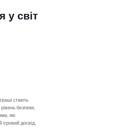
 у світ
играші стають
 рівень безпеки,
ми, які
 ігровий досвід.