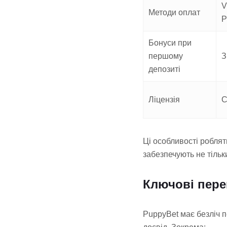
V
Методи оплат
P
Бонуси при
першому
З
депозиті
Ліцензія
C
Ці особливості робля
забезпечують не тільки
Ключові пере
PuppyBet має безліч п