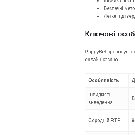
Швидка реєстр
Безпечні мет
Легке підтве
Ключові особ
PuppyBet пропонує ря
онлайн-казино.
Особливість
Д
Швидкість
В
виведення
Середній RTP
9