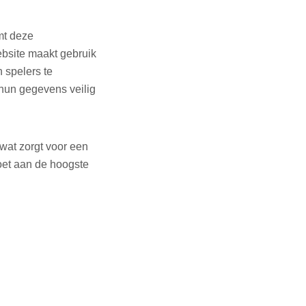
mt deze
ebsite maakt gebruik
 spelers te
 hun gegevens veilig
wat zorgt voor een
oet aan de hoogste