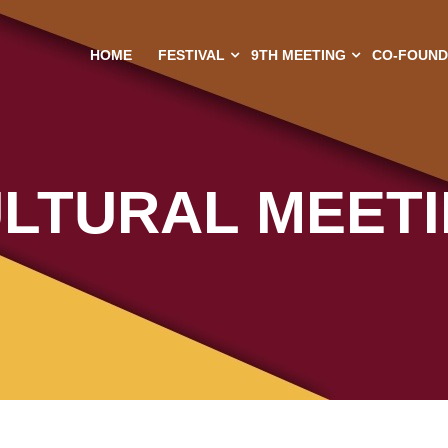
HOME
FESTIVAL
9TH MEETING
CO-FOUND
LTURAL MEET