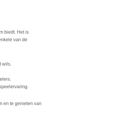
 biedt. Het is
 enkele van de
 wils.
elers.
speelervaring.
n en te genieten van