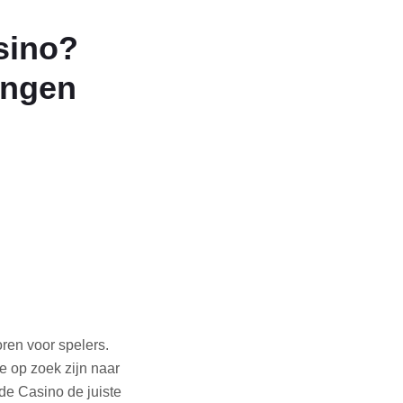
sino?
ingen
oren voor spelers.
e op zoek zijn naar
de Casino de juiste