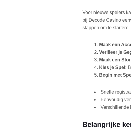
Voor nieuwe spelers kan
bij Decode Casino eenv
stappen om te starten:
Maak een Acc
Verifieer je G
Maak een Stor
Kies je Spel:
Bl
Begin met Spe
Snelle registr
Eenvoudig veri
Verschillende 
Belangrijke k