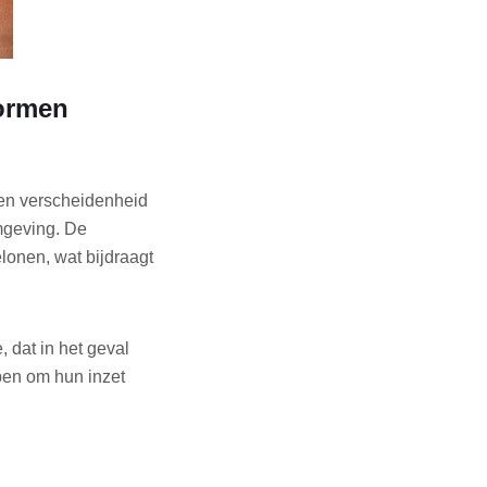
vormen
een verscheidenheid
mgeving. De
lonen, wat bijdraagt
, dat in het geval
ben om hun inzet