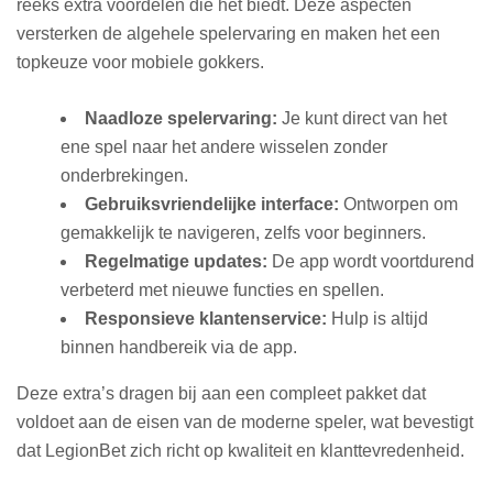
reeks extra voordelen die het biedt. Deze aspecten
versterken de algehele spelervaring en maken het een
topkeuze voor mobiele gokkers.
Naadloze spelervaring:
Je kunt direct van het
ene spel naar het andere wisselen zonder
onderbrekingen.
Gebruiksvriendelijke interface:
Ontworpen om
gemakkelijk te navigeren, zelfs voor beginners.
Regelmatige updates:
De app wordt voortdurend
verbeterd met nieuwe functies en spellen.
Responsieve klantenservice:
Hulp is altijd
binnen handbereik via de app.
Deze extra’s dragen bij aan een compleet pakket dat
voldoet aan de eisen van de moderne speler, wat bevestigt
dat LegionBet zich richt op kwaliteit en klanttevredenheid.