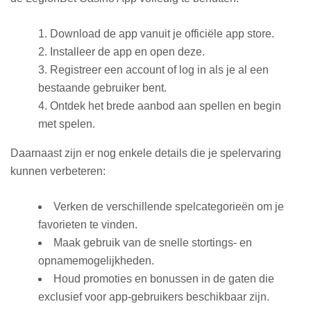
Download de app vanuit je officiële app store.
Installeer de app en open deze.
Registreer een account of log in als je al een
bestaande gebruiker bent.
Ontdek het brede aanbod aan spellen en begin
met spelen.
Daarnaast zijn er nog enkele details die je spelervaring
kunnen verbeteren:
Verken de verschillende spelcategorieën om je
favorieten te vinden.
Maak gebruik van de snelle stortings- en
opnamemogelijkheden.
Houd promoties en bonussen in de gaten die
exclusief voor app-gebruikers beschikbaar zijn.