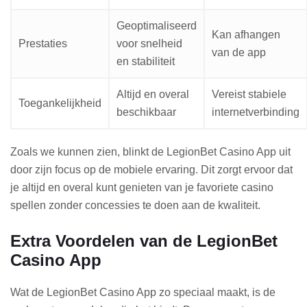
Geoptimaliseerd
Kan afhangen
Prestaties
voor snelheid
van de app
en stabiliteit
Altijd en overal
Vereist stabiele
Toegankelijkheid
beschikbaar
internetverbinding
Zoals we kunnen zien, blinkt de LegionBet Casino App uit
door zijn focus op de mobiele ervaring. Dit zorgt ervoor dat
je altijd en overal kunt genieten van je favoriete casino
spellen zonder concessies te doen aan de kwaliteit.
Extra Voordelen van de LegionBet
Casino App
Wat de LegionBet Casino App zo speciaal maakt, is de