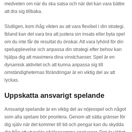
medveten om när du ska satsa och när det kan vara bättre
att dra sig tillbaka.
Slutligen, kom ihåg vikten av att vara flexibel i din strategi.
Ibland kan det vara bra att justera sin insats eller byta spel
om du inte får de resultat du önskar. Att vara lyhörd för din
spelupplevelse och anpassa din strategi efter behov kan
hjälpa dig att maximera dina vinstchanser. Spel är en
dynamisk aktivitet och att kunna anpassa sig till
omständigheternas förändringar är en viktig del av att
lyckas.
Uppskatta ansvarigt spelande
Ansvarigt spelande är en viktig del av nöjesspel och något
som alla spelare bör prioritera. Genom att sätta gränser för
dig själv när det kommer till tid och pengar kan du skydda