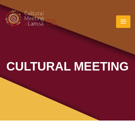
CULTURAL MEETING