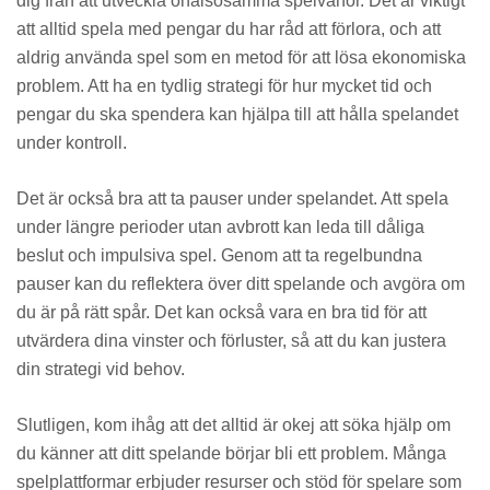
dig från att utveckla ohälsosamma spelvanor. Det är viktigt
att alltid spela med pengar du har råd att förlora, och att
aldrig använda spel som en metod för att lösa ekonomiska
problem. Att ha en tydlig strategi för hur mycket tid och
pengar du ska spendera kan hjälpa till att hålla spelandet
under kontroll.
Det är också bra att ta pauser under spelandet. Att spela
under längre perioder utan avbrott kan leda till dåliga
beslut och impulsiva spel. Genom att ta regelbundna
pauser kan du reflektera över ditt spelande och avgöra om
du är på rätt spår. Det kan också vara en bra tid för att
utvärdera dina vinster och förluster, så att du kan justera
din strategi vid behov.
Slutligen, kom ihåg att det alltid är okej att söka hjälp om
du känner att ditt spelande börjar bli ett problem. Många
spelplattformar erbjuder resurser och stöd för spelare som