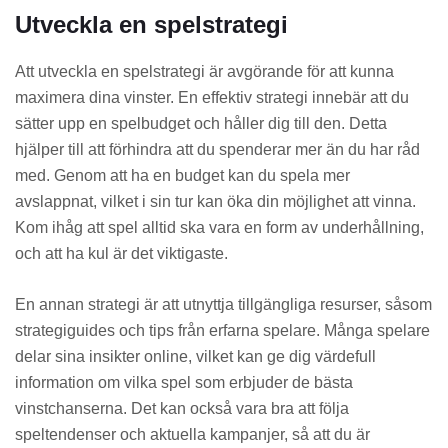
Utveckla en spelstrategi
Att utveckla en spelstrategi är avgörande för att kunna
maximera dina vinster. En effektiv strategi innebär att du
sätter upp en spelbudget och håller dig till den. Detta
hjälper till att förhindra att du spenderar mer än du har råd
med. Genom att ha en budget kan du spela mer
avslappnat, vilket i sin tur kan öka din möjlighet att vinna.
Kom ihåg att spel alltid ska vara en form av underhållning,
och att ha kul är det viktigaste.
En annan strategi är att utnyttja tillgängliga resurser, såsom
strategiguides och tips från erfarna spelare. Många spelare
delar sina insikter online, vilket kan ge dig värdefull
information om vilka spel som erbjuder de bästa
vinstchanserna. Det kan också vara bra att följa
speltendenser och aktuella kampanjer, så att du är