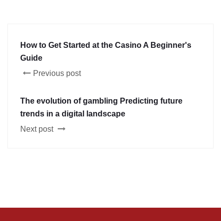
How to Get Started at the Casino A Beginner's
Guide
Previous post
The evolution of gambling Predicting future
trends in a digital landscape
Next post