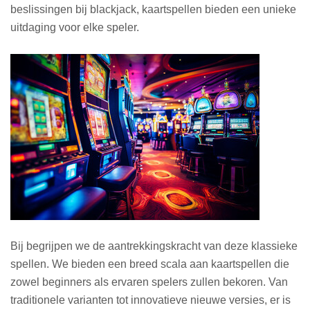
beslissingen bij blackjack, kaartspellen bieden een unieke
uitdaging voor elke speler.
Bij begrijpen we de aantrekkingskracht van deze klassieke
spellen. We bieden een breed scala aan kaartspellen die
zowel beginners als ervaren spelers zullen bekoren. Van
traditionele varianten tot innovatieve nieuwe versies, er is