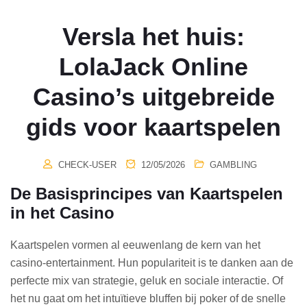
Versla het huis:
LolaJack Online
Casino’s uitgebreide
gids voor kaartspelen
CHECK-USER
12/05/2026
GAMBLING
De Basisprincipes van Kaartspelen
in het Casino
Kaartspelen vormen al eeuwenlang de kern van het
casino-entertainment. Hun populariteit is te danken aan de
perfecte mix van strategie, geluk en sociale interactie. Of
het nu gaat om het intuïtieve bluffen bij poker of de snelle