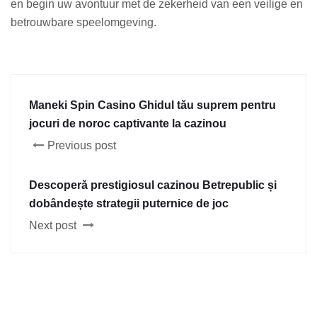
en begin uw avontuur met de zekerheid van een veilige en
betrouwbare speelomgeving.
Maneki Spin Casino Ghidul tău suprem pentru
jocuri de noroc captivante la cazinou
Previous post
Descoperă prestigiosul cazinou Betrepublic și
dobândește strategii puternice de joc
Next post