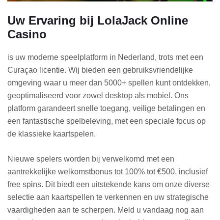
Uw Ervaring bij LolaJack Online
Casino
is uw moderne speelplatform in Nederland, trots met een
Curaçao licentie. Wij bieden een gebruiksvriendelijke
omgeving waar u meer dan 5000+ spellen kunt ontdekken,
geoptimaliseerd voor zowel desktop als mobiel. Ons
platform garandeert snelle toegang, veilige betalingen en
een fantastische spelbeleving, met een speciale focus op
de klassieke kaartspelen.
Nieuwe spelers worden bij verwelkomd met een
aantrekkelijke welkomstbonus tot 100% tot €500, inclusief
free spins. Dit biedt een uitstekende kans om onze diverse
selectie aan kaartspellen te verkennen en uw strategische
vaardigheden aan te scherpen. Meld u vandaag nog aan