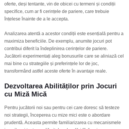
oferte, deși tentante, vin de obicei cu termeni și condiții
specifice, cum ar fi cerințele de pariere, care trebuie
înțelese înainte de a le accepta.
Analizarea atentă a acestor condiții este esențială pentru a
maximiza beneficiile. De exemplu, anumite jocuri pot
contribui diferit la îndeplinirea cerințelor de pariere.
Jucătorii experimentați aleg bonusurile care se aliniază cel
mai bine cu strategiile și preferințele lor de joc,
transformând astfel aceste oferte în avantaje reale.
Dezvoltarea Abilităților prin Jocuri
cu Miză Mică
Pentru jucătorii noi sau pentru cei care doresc să testeze
noi strategii, începerea cu mize mici este o abordare
prudentă. Aceasta permite familiarizarea cu mecanismele