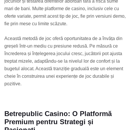
jocurilor și testarea diferitelor abordări fără a risca sume
mari de bani. Multe platforme de casino, inclusiv cele cu
oferte variate, permit acest tip de joc, fie prin versiuni demo,
fie prin mese cu limite scăzute.
Această metodă de joc oferă oportunitatea de a învăța din
greșeli într-un mediu cu presiune redusă. Pe măsură ce
încrederea și înțelegerea jocului cresc, jucătorii pot ajusta
treptat mizele, adaptându-se la nivelul lor de confort și la
bugetul alocat. Această tranziție graduală este un element
cheie în construirea unei experiențe de joc durabile și
pozitive.
Betrepublic Casino: O Platformă
Premium pentru Strategi și
Pasionați