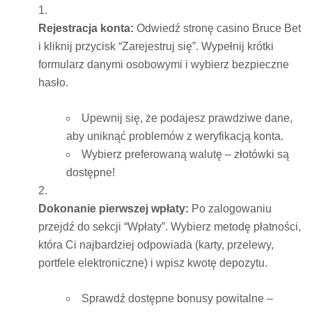
Rejestracja konta:
Odwiedź stronę casino Bruce Bet
i kliknij przycisk “Zarejestruj się”. Wypełnij krótki
formularz danymi osobowymi i wybierz bezpieczne
hasło.
Upewnij się, że podajesz prawdziwe dane,
aby uniknąć problemów z weryfikacją konta.
Wybierz preferowaną walutę – złotówki są
dostępne!
Dokonanie pierwszej wpłaty:
Po zalogowaniu
przejdź do sekcji “Wpłaty”. Wybierz metodę płatności,
która Ci najbardziej odpowiada (karty, przelewy,
portfele elektroniczne) i wpisz kwotę depozytu.
Sprawdź dostępne bonusy powitalne –