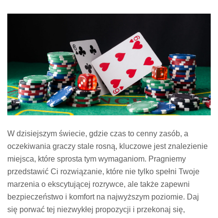
W dzisiejszym świecie, gdzie czas to cenny zasób, a
oczekiwania graczy stale rosną, kluczowe jest znalezienie
miejsca, które sprosta tym wymaganiom. Pragniemy
przedstawić Ci rozwiązanie, które nie tylko spełni Twoje
marzenia o ekscytującej rozrywce, ale także zapewni
bezpieczeństwo i komfort na najwyższym poziomie. Daj
się porwać tej niezwykłej propozycji i przekonaj się,