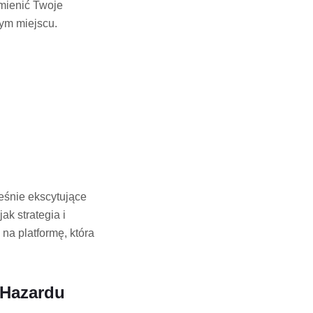
zmienić Twoje
zym miejscu.
eśnie ekscytujące
ak strategia i
na platformę, która
 Hazardu