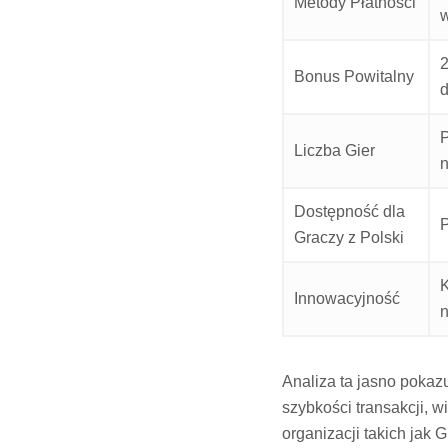
Metody Płatności
w
Bonus Powitalny
P
Liczba Gier
Dostępność dla
P
Graczy z Polski
K
Innowacyjność
n
Analiza ta jasno pokaz
szybkości transakcji, 
organizacji takich jak 