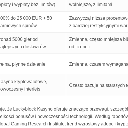
płaty i wypłaty bez limitów)
wolniejsze, z limitami
200% do 25 000 EUR + 50
Zazwyczaj niższe procentow
darmowych spinów
z bardziej restrykcyjnymi wa
onad 5000 gier od
Zmienna, często mniejsza bib
najlepszych dostawców
od licencji
ełna, płynne działanie
Zmienna, czasem wymagan
asyno kryptowalutowe,
Często bazuje na starszych 
owoczesny interfejs
uje, że Luckyblock Kasyno oferuje znaczące przewagi, szczegó
wielkości bonusów i nowoczesności technologii. Według raport
Global Gaming Research Institute, trend wzrostowy adopcji kryp