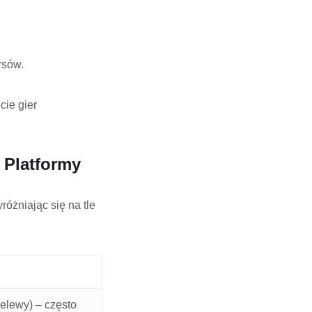
rsów.
cie gier
 Platformy
óżniając się na tle
zelewy) – często