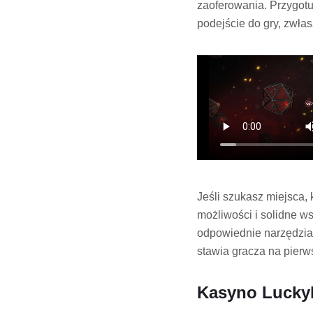
zaoferowania. Przygotu
podejście do gry, zwła
Jeśli szukasz miejsca,
możliwości i solidne wsp
odpowiednie narzędzia 
stawia gracza na pierw
Kasyno Lucky