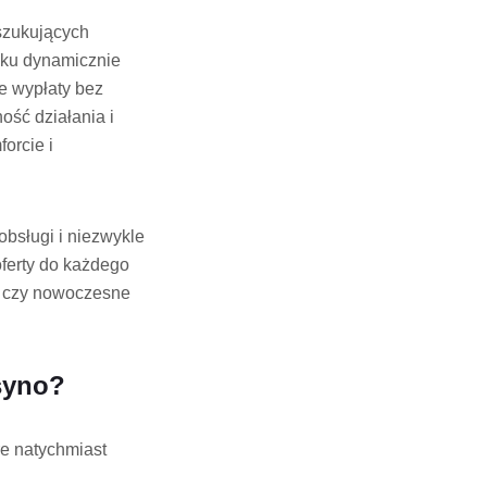
oszukujących
roku dynamicznie
ne wypłaty bez
ość działania i
orcie i
obsługi i niezwykle
ferty do każdego
e, czy nowoczesne
syno?
re natychmiast