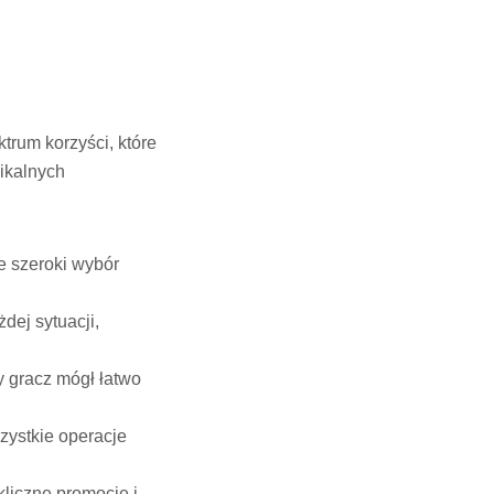
ktrum korzyści, które
ikalnych
e szeroki wybór
dej sytuacji,
y gracz mógł łatwo
zystkie operacje
liczne promocje i