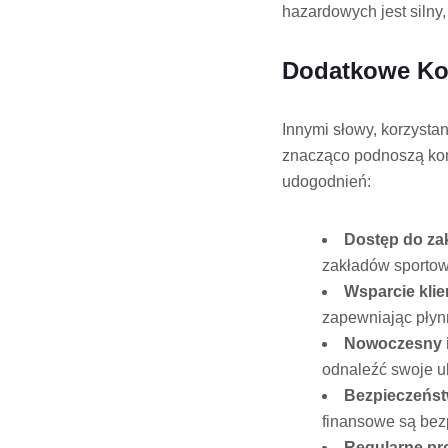
hazardowych jest silny
Dodatkowe Kor
Innymi słowy, korzystan
znacząco podnoszą komf
udogodnień:
Dostęp do za
zakładów sportow
Wsparcie klie
zapewniając płyn
Nowoczesny in
odnaleźć swoje ul
Bezpieczeństw
finansowe są bezp
Regularne pr