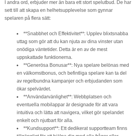
I andra ord, erbjuder mer än bara ett stort spelutbud. De har
sett till att skapa en helhetsupplevelse som gynnar
spelaren på flera sätt:
**Snabbhet och Effektivitet**: Upplev blixtsnabba
uttag som gör att du kan njuta av dina vinster utan
onödiga väntetider. Detta är en av de mest
uppskattade funktionerna.
**Generösa Bonusar**: Nya spelare belönas med
en välkomstbonus, och befintliga spelare kan ta del
av regelbundna kampanjer och erbjudanden som
ökar spelvärdet.
**Användarvänlighet**: Webbplatsen och
eventuella mobilappar är designade för att vara
intuitiva och lätta att navigera, vilket gör spelandet
enkelt och njutbart för alla.
**Kundsupport**: Ett dedikerat supportteam finns