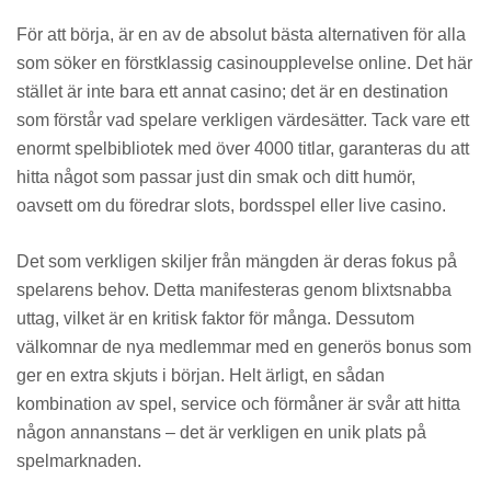
För att börja, är en av de absolut bästa alternativen för alla
som söker en förstklassig casinoupplevelse online. Det här
stället är inte bara ett annat casino; det är en destination
som förstår vad spelare verkligen värdesätter. Tack vare ett
enormt spelbibliotek med över 4000 titlar, garanteras du att
hitta något som passar just din smak och ditt humör,
oavsett om du föredrar slots, bordsspel eller live casino.
Det som verkligen skiljer från mängden är deras fokus på
spelarens behov. Detta manifesteras genom blixtsnabba
uttag, vilket är en kritisk faktor för många. Dessutom
välkomnar de nya medlemmar med en generös bonus som
ger en extra skjuts i början. Helt ärligt, en sådan
kombination av spel, service och förmåner är svår att hitta
någon annanstans – det är verkligen en unik plats på
spelmarknaden.