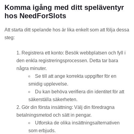
Komma igång med ditt speläventyr
hos NeedForSlots
Att starta ditt spelande hos är lika enkelt som att följa dessa
steg:
Registrera ett konto: Besök webbplatsen och fyll i
den enkla registreringsprocessen. Detta tar bara
några minuter.
Se till att ange korrekta uppgifter för en
smidig upplevelse.
Du kan behöva verifiera din identitet för att
säkerställa säkerheten.
Gör din första insättning: Välj din föredragna
betalningsmetod och sätt in pengar.
Utforska de olika insättningsalternativen
som erbjuds.