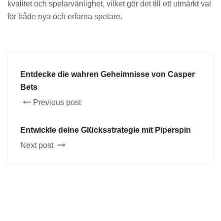
kvalitet och spelarvänlighet, vilket gör det till ett utmärkt val
för både nya och erfarna spelare.
Entdecke die wahren Geheimnisse von Casper
Bets
Previous post
Entwickle deine Glücksstrategie mit Piperspin
Next post