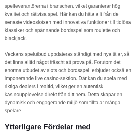
spelleverantörerna i branschen, vilket garanterar hög
kvalitet och rättvisa spel. Här kan du hitta allt från de
senaste videoslotsen med innovativa funktioner till tidlösa
klassiker och spännande bordsspel som roulette och
blackjack.
Veckans spelutbud uppdateras ständigt med nya titlar, så
det finns alltid något fräscht att prova på. Förutom det
enorma utbudet av slots och bordsspel, erbjuder också en
imponerande live casino-sektion. Där kan du spela med
riktiga dealers i realtid, vilket ger en autentisk
kasinoupplevelse direkt från ditt hem. Detta skapar en
dynamisk och engagerande miljö som tilltalar många
spelare.
Ytterligare Fördelar med