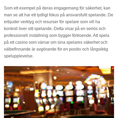
Som ett exempel på deras engagemang för säkerhet, kan
man se att har ett tydligt fokus på ansvarsfullt spelande. De
erbjuder verktyg och resurser för spelare som vill ha
kontroll över sitt spelande. Detta visar på en seriös och
professionell inställning som bygger förtroende. Att spela
på ett casino som värnar om sina spelares säkerhet och
välbefinnande är avgörande för en positiv och långsiktig
spelupplevelse.