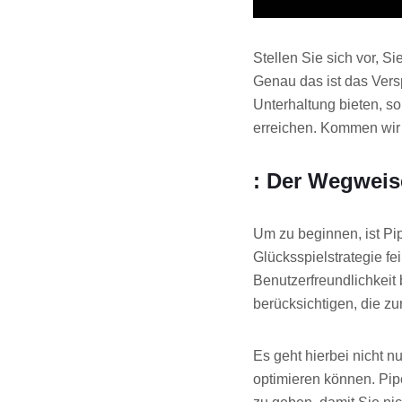
Stellen Sie sich vor, 
Genau das ist das Versp
Unterhaltung bieten, so
erreichen. Kommen wir 
: Der Wegweise
Um zu beginnen, ist Pip
Glücksspielstrategie fe
Benutzerfreundlichkeit
berücksichtigen, die zu
Es geht hierbei nicht 
optimieren können. Pip