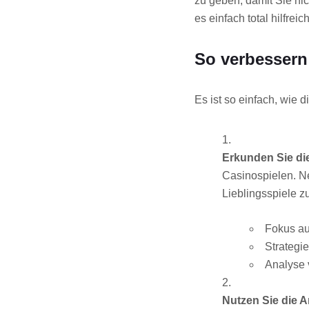
zu geben, damit Sie nic
es einfach total hilfreic
So verbessern 
Es ist so einfach, wie d
Erkunden Sie di
Casinospielen. Ne
Lieblingsspiele z
Fokus au
Strategi
Analyse 
Nutzen Sie die A