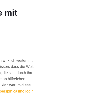
e mit
wirklich weiterhilft
wissen, dass die Welt
, die sich durch ihre
 an hilfreichen
 klar, warum diese
perspin casino login