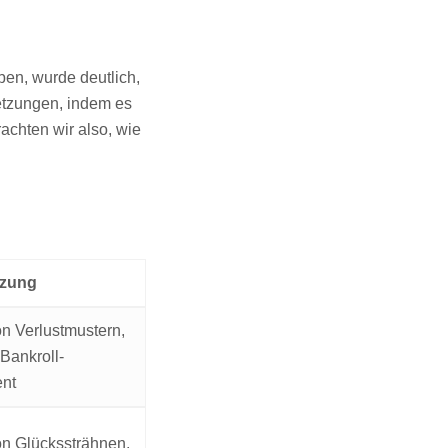
ben, wurde deutlich,
setzungen, indem es
achten wir also, wie
tzung
n Verlustmustern,
Bankroll-
nt
n Glückssträhnen,