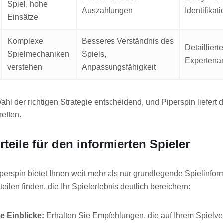
Spiel, hohe
Auszahlungen
Identifikat
Einsätze
Komplexe
Besseres Verständnis des
Detailliert
Spielmechaniken
Spiels,
Expertena
verstehen
Anpassungsfähigkeit
Wahl der richtigen Strategie entscheidend, und Piperspin liefer
reffen.
rteile für den informierten Spieler
perspin bietet Ihnen weit mehr als nur grundlegende Spielinfor
eilen finden, die Ihr Spielerlebnis deutlich bereichern:
e Einblicke:
Erhalten Sie Empfehlungen, die auf Ihrem Spielve