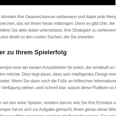
Sie könnten Ihre Gewinnchancen verbessern und dabei jede Me
rechen, das wir Ihnen heute mitbringen. Denn es gibt Orte, die 
ndern Sie aktiv dabei unterstützen, Ihre Strategien zu verfeinern
also direkt zu den coolen Sachen, die Sie erwarten.
r zu Ihrem Spielerfolg
erspin eine der besten Anlaufstellen für jeden, der ernsthaft an 
ilen möchte. Dies liegt daran, dass sein intelligentes Design ei
 bietet. Wenn Sie dann noch die Fülle an hilfreichen Informati
r Verfügung stehen, wird schnell klar, warum diese Plattform so 
nur um das reine Spielen, sondern darum, wie Sie Ihre Einsätze
erspin hat es sich zur Aufgabe gemacht, Ihnen genau diese W