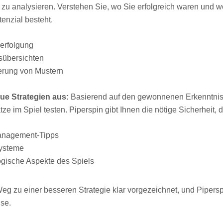
 zu analysieren. Verstehen Sie, wo Sie erfolgreich waren und w
enzial besteht.
verfolgung
sübersichten
ierung von Mustern
ue Strategien aus:
Basierend auf den gewonnenen Erkenntnis
ze im Spiel testen. Piperspin gibt Ihnen die nötige Sicherheit, d
anagement-Tipps
ysteme
gische Aspekte des Spiels
Weg zu einer besseren Strategie klar vorgezeichnet, und Piperspin
ise.