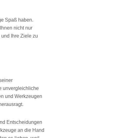
nge Spaß haben.
Ihnen nicht nur
 und Ihre Ziele zu
seiner
ne unvergleichliche
onen und Werkzeugen
herausragt.
 und Entscheidungen
erkzeuge an die Hand