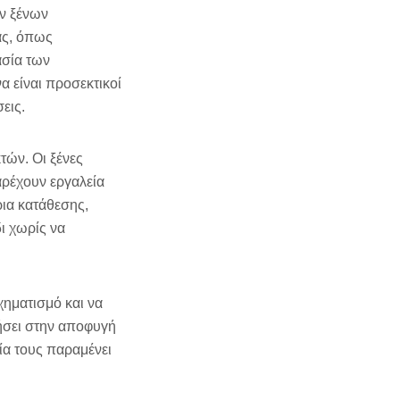
ων ξένων
ας, όπως
ασία των
 είναι προσεκτικοί
εις.
τών. Οι ξένες
αρέχουν εργαλεία
ρια κατάθεσης,
ι χωρίς να
χηματισμό και να
ήσει στην αποφυγή
ρία τους παραμένει