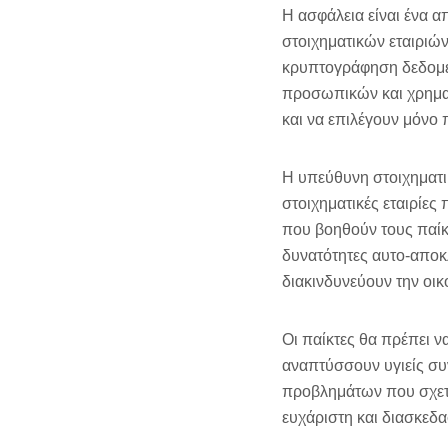
Η ασφάλεια είναι ένα 
στοιχηματικών εταιριώ
κρυπτογράφηση δεδομέν
προσωπικών και χρηματ
και να επιλέγουν μόνο 
Η υπεύθυνη στοιχηματικ
στοιχηματικές εταιρίες
που βοηθούν τους παίκ
δυνατότητες αυτο-αποκ
διακινδυνεύουν την οικ
Οι παίκτες θα πρέπει ν
αναπτύσσουν υγιείς συ
προβλημάτων που σχετίζ
ευχάριστη και διασκεδα