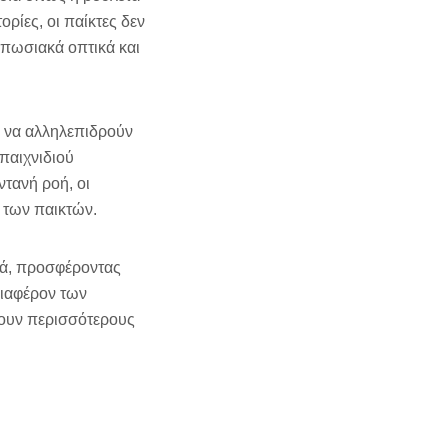
ορίες, οι παίκτες δεν
υπωσιακά οπτικά και
ς να αλληλεπιδρούν
 παιχνιδιού
ντανή ροή, οι
 των παικτών.
κά, προσφέροντας
νδιαφέρον των
ουν περισσότερους