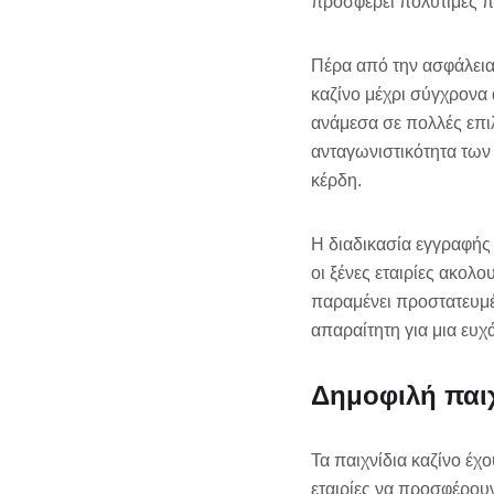
προσφέρει πολύτιμες π
Πέρα από την ασφάλεια,
καζίνο μέχρι σύγχρονα 
ανάμεσα σε πολλές επι
ανταγωνιστικότητα των 
κέρδη.
Η διαδικασία εγγραφής 
οι ξένες εταιρίες ακολ
παραμένει προστατευμέ
απαραίτητη για μια ευχ
Δημοφιλή παιχ
Τα παιχνίδια καζίνο έχο
εταιρίες να προσφέρου