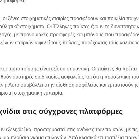
ληροφορίες.
 οι ξένες στοιχηματικές εταιρίες προσφέρουν και ποικιλία παιχ
αθλητικά στοιχήματα. Οι Έλληνες παίκτες έχουν τη δυνατότητα 
λογές, με προνομιακές προσφορές και μπόνους που προσφέρον
ξένων εταιριών ωφελεί τους παίκτες, παρέχοντας τους καλύτερες
και ταυτοποίησης είναι εξίσου σημαντική. Οι παίκτες θα πρέπει
ουθούν αυστηρές διαδικασίες ασφαλείας και ότι η προσωπική τ
νη. Αυτό συμβάλλει στην αίσθηση ασφάλειας και εμπιστοσύνης,
άριστη στοιχηματική εμπειρία.
νίδια στις σύγχρονες πλατφόρμες
υν εξελιχθεί και προσαρμοστεί στις ανάγκες των παικτών, με τις
ν μια πλούσια γκάμα επιλογών. Από κλασικά επιτραπέζια παιχν