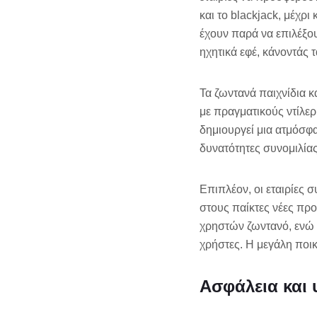
και το blackjack, μέχρι
έχουν παρά να επιλέξου
ηχητικά εφέ, κάνοντάς τ
Τα ζωντανά παιχνίδια κ
με πραγματικούς ντίλερ
δημιουργεί μια ατμόσφα
δυνατότητες συνομιλίας
Επιπλέον, οι εταιρίες
στους παίκτες νέες προ
χρηστών ζωντανό, ενώ
χρήστες. Η μεγάλη ποικ
Ασφάλεια και 