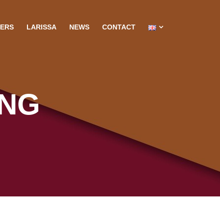
ERS
LARISSA
NEWS
CONTACT
ING