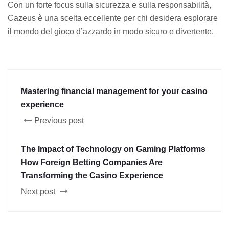
Con un forte focus sulla sicurezza e sulla responsabilità,
Cazeus è una scelta eccellente per chi desidera esplorare
il mondo del gioco d’azzardo in modo sicuro e divertente.
Mastering financial management for your casino
experience
Previous post
The Impact of Technology on Gaming Platforms
How Foreign Betting Companies Are
Transforming the Casino Experience
Next post