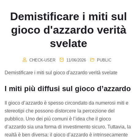
Demistificare i miti sul
gioco d'azzardo verità
svelate
CHECK-USER
11/06/2026
PUBLIC
Demistificare i miti sul gioco d'azzardo verità svelate
I miti più diffusi sul gioco d’azzardo
Il gioco d’azzardo è spesso circondato da numerosi miti e
stereotipi che possono distorcere la percezione del
pubblico. Uno dei più comuni è l’idea che il gioco
d’azzardo sia una forma di investimento sicuro. Tuttavia, la
realtà è ben diversa: il gioco d’azzardo è intrinsecamente