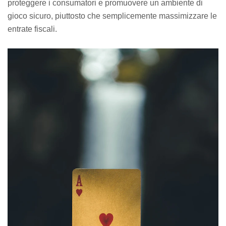
proteggere i consumatori e promuovere un ambiente di
gioco sicuro, piuttosto che semplicemente massimizzare le
entrate fiscali.