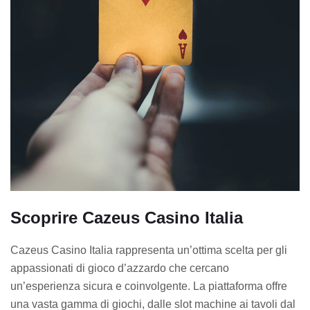
Scoprire Cazeus Casino Italia
Cazeus Casino Italia rappresenta un’ottima scelta per gli
appassionati di gioco d’azzardo che cercano
un’esperienza sicura e coinvolgente. La piattaforma offre
una vasta gamma di giochi, dalle slot machine ai tavoli dal