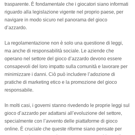
trasparente. È fondamentale che i giocatori siano informati
riguardo alla legislazione vigente nel proprio paese, per
navigare in modo sicuro nel panorama del gioco
d’azzardo.
La regolamentazione non è solo una questione di leggi,
ma anche di responsabilità sociale. Le aziende che
operano nel settore del gioco d’azzardo devono essere
consapevoli del loro impatto sulla comunità e lavorare per
minimizzare i danni. Ciò può includere l’adozione di
pratiche di marketing etico e la promozione del gioco
responsabile.
In molti casi, i governi stanno rivedendo le proprie leggi sul
gioco d’azzardo per adattarsi all’evoluzione del settore,
specialmente con l’avvento delle piattaforme di gioco
online. È cruciale che queste riforme siano pensate per