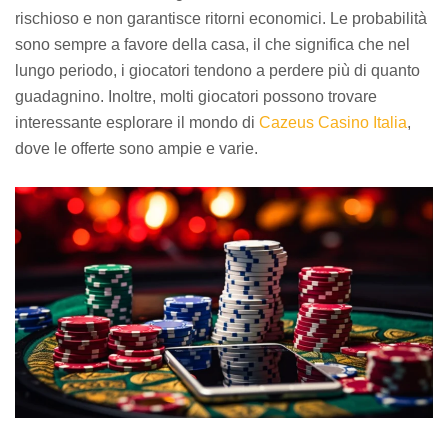
rischioso e non garantisce ritorni economici. Le probabilità
sono sempre a favore della casa, il che significa che nel
lungo periodo, i giocatori tendono a perdere più di quanto
guadagnino. Inoltre, molti giocatori possono trovare
interessante esplorare il mondo di
Cazeus Casino Italia
,
dove le offerte sono ampie e varie.