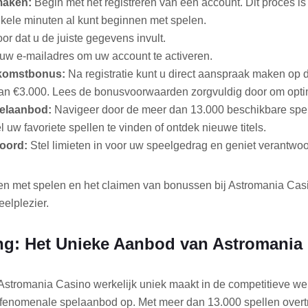
maken:
Begin met het registreren van een account. Dit proces is s
kele minuten al kunt beginnen met spelen.
or dat u de juiste gegevens invult.
r uw e-mailadres om uw account te activeren.
komstbonus:
Na registratie kunt u direct aanspraak maken op 
n €3.000. Lees de bonusvoorwaarden zorgvuldig door om optima
elaanbod:
Navigeer door de meer dan 13.000 beschikbare spel
l uw favoriete spellen te vinden of ontdek nieuwe titels.
oord:
Stel limieten in voor uw speelgedrag en geniet verantwoo
arten met spelen en het claimen van bonussen bij Astromania Ca
elplezier.
ing: Het Unieke Aanbod van Astromania
 Astromania Casino werkelijk uniek maakt in de competitieve we
et fenomenale spelaanbod op. Met meer dan 13.000 spellen overt