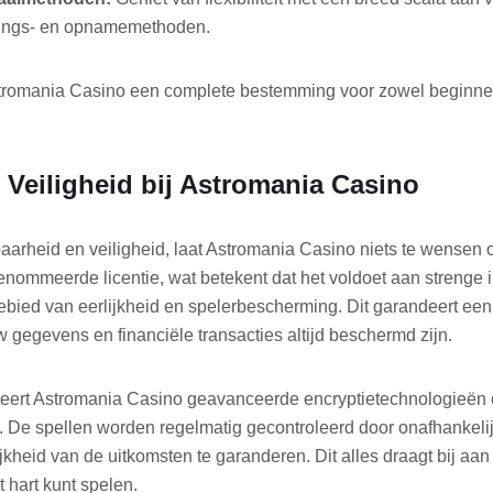
tings- en opnamemethoden.
tromania Casino een complete bestemming voor zowel beginne
 Veiligheid bij Astromania Casino
aarheid en veiligheid, laat Astromania Casino niets te wensen 
nommeerde licentie, wat betekent dat het voldoet aan strenge i
bied van eerlijkheid en spelerbescherming. Dit garandeert een 
gegevens en financiële transacties altijd beschermd zijn.
teert Astromania Casino geavanceerde encryptietechnologieën 
n. De spellen worden regelmatig gecontroleerd door onafhankeli
ijkheid van de uitkomsten te garanderen. Dit alles draagt bij a
 hart kunt spelen.