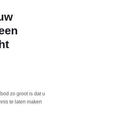
ouw
 een
ht
bod zo groot is dat u
nnis te laten maken