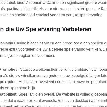
t de tabel, biedt Astromania Casino een significant grotere waard
s qua financiële prikkels voor nieuwe spelers. Volgens de Kans
ssen en spelaanbod cruciaal voor een eerlijke speelervaring.
en die Uw Spelervaring Verbeteren
romania Casino biedt niet alleen een breed scala aan spellen 
erse extra voordelen die uw algehele spelervaring verrijken. 
ers blijven terugkomen voor meer.
Promoties:
Naast de welkomstbonus kunt u profiteren van lope
mma’s die uw winstkansen vergroten en uw speelgeld langer lat
pelopties:
Het casino investeert continu in nieuwe en populair
ris en spannend blijft.
ibiliteit:
Speel altijd en overal. De website is volledig geopti
n, zodat u naadloos kunt overschakelen van desktop naar smar
aalmethoden:
Geniet van flexibiliteit met een breed scala aan v