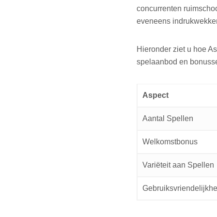
concurrenten ruimschoots
eveneens indrukwekke
Hieronder ziet u hoe A
spelaanbod en bonuss
Aspect
Aantal Spellen
Welkomstbonus
Variëteit aan Spellen
Gebruiksvriendelijkhe