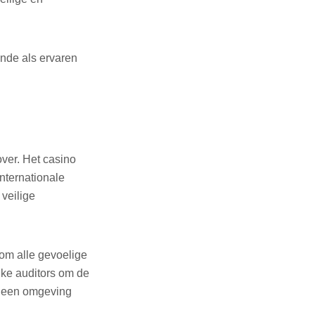
nde als ervaren
over. Het casino
nternationale
veilige
om alle gevoelige
jke auditors om de
an een omgeving