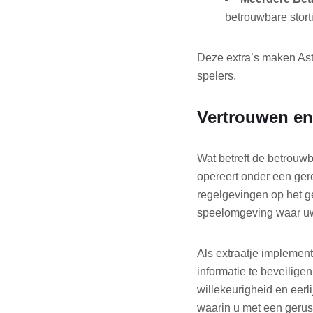
betrouwbare stor
Deze extra’s maken As
spelers.
Vertrouwen en
Wat betreft de betrouwb
opereert onder een gere
regelgevingen op het ge
speelomgeving waar uw 
Als extraatje implemen
informatie te beveilige
willekeurigheid en eerl
waarin u met een gerust