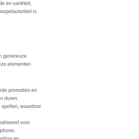
e en variëteit,
spelautoriteit is
en genereuze
Deze elementen
nde promoties en
en duren.
e spellen, waardoor
maliseerd voor
tphone.
eilige en