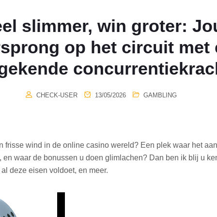
el slimmer, win groter: J
sprong op het circuit met
gekende concurrentiekrac
CHECK-USER
13/05/2026
GAMBLING
 frisse wind in de online casino wereld? Een plek waar het aan
t, en waar de bonussen u doen glimlachen? Dan ben ik blij u ke
al deze eisen voldoet, en meer.