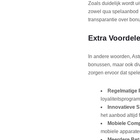
Zoals duidelijk wordt ui
zowel qua spelaanbod al
transparantie over bonu
Extra Voordel
In andere woorden, Ast
bonussen, maar ook div
zorgen ervoor dat spel
Regelmatige 
loyaliteitsprogra
Innovatieve S
het aanbod altijd f
Mobiele Compat
mobiele apparate
Meerdere Bet