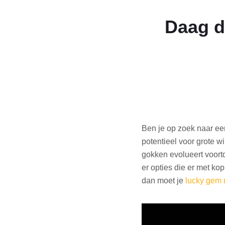
Daag d
Ben je op zoek naar een
potentieel voor grote 
gokken evolueert voortd
er opties die er met ko
dan moet je
lucky gem 