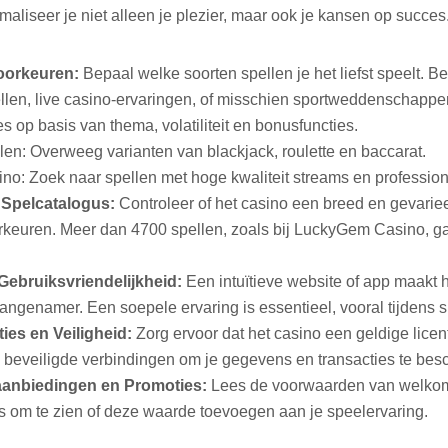
aliseer je niet alleen je plezier, maar ook je kansen op succes
Voorkeuren:
Bepaal welke soorten spellen je het liefst speelt. Be
pellen, live casino-ervaringen, of misschien sportweddenschapp
es op basis van thema, volatiliteit en bonusfuncties.
len: Overweeg varianten van blackjack, roulette en baccarat.
ino: Zoek naar spellen met hoge kwaliteit streams en profession
Spelcatalogus:
Controleer of het casino een breed en gevarie
oorkeuren. Meer dan 4700 spellen, zoals bij LuckyGem Casino, g
Gebruiksvriendelijkheid:
Een intuïtieve website of app maakt 
angenamer. Een soepele ervaring is essentieel, vooral tijdens s
ties en Veiligheid:
Zorg ervoor dat het casino een geldige licent
 beveiligde verbindingen om je gegevens en transacties te be
anbiedingen en Promoties:
Lees de voorwaarden van welko
 om te zien of deze waarde toevoegen aan je speelervaring.