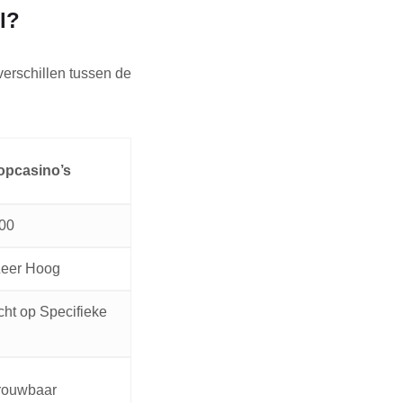
l?
verschillen tussen de
opcasino’s
00
Zeer Hoog
cht op Specifieke
rouwbaar