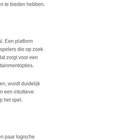
en te bieden hebben.
l. Een platform
spelers die op zoek
at zorgt voor een
tainmentopties.
n, wordt duidelijk
n een intuïtieve
p het spel.
en paar logische