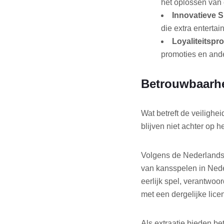
het oplossen van
Innovatieve S
die extra enterta
Loyaliteitspr
promoties en and
Betrouwbaarhe
Wat betreft de veilighe
blijven niet achter op 
Volgens de Nederlandse
van kansspelen in Neder
eerlijk spel, verantwo
met een dergelijke lice
Als extraatje bieden be