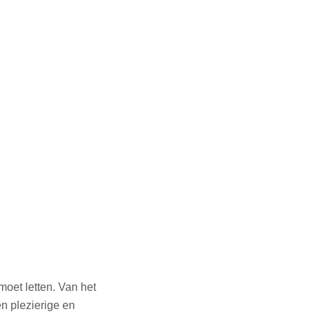
moet letten. Van het
en plezierige en