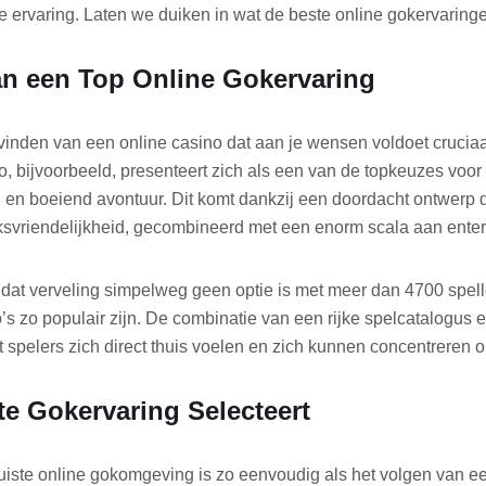
e ervaring. Laten we duiken in wat de beste online gokervaring
an een Top Online Gokervaring
vinden van een online casino dat aan je wensen voldoet cruciaa
 bijvoorbeeld, presenteert zich als een van de topkeuzes voor 
d en boeiend avontuur. Dit komt dankzij een doordacht ontwerp d
vriendelijkheid, gecombineerd met een enorm scala aan enter
 dat verveling simpelweg geen optie is met meer dan 4700 spelle
’s zo populair zijn. De combinatie van een rijke spelcatalogus e
t spelers zich direct thuis voelen en zich kunnen concentreren o
te Gokervaring Selecteert
juiste online gokomgeving is zo eenvoudig als het volgen van e