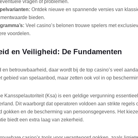
 eventuele vragen of problemen.
pelvarianten:
Ontdek nieuwe en spannende versies van klassi
inmentwaarde bieden.
ogramma’s:
Veel casino’s belonen trouwe spelers met exclusie
ere voordelen.
id en Veiligheid: De Fundamenten
id en betrouwbaarheid, daar wordt bij de top casino’s veel aand
het gebied van spelaanbod, maar zetten ook vol in op beschermin
 Kansspelautoriteit (Ksa) is een geldige vergunning essentiee
land. Dit waarborgt dat operatoren voldoen aan strikte regels 
ord gokken en de bescherming van persoonsgegevens. Het kiez
ntie biedt een extra laag van zekerheid.
trouwbare casino’s tools voor verantwoord gokken, zoals limiete