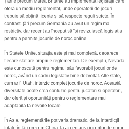
Țările precum Marea Britanie au implementat legislații care
oferă un mediu reglementat, unde operatorii de jocuri
trebuie să obțină licențe și să respecte reguli stricte. În
contrast, țări precum Germania au avut un regim mai
restrictiv, dar recent au început să își revizuiască legislația
pentru a permite jocurile de noroc online.
În Statele Unite, situația este și mai complexă, deoarece
fiecare stat are propriile reglementări. De exemplu, Nevada
este cunoscută pentru regimul său favorabil jocurilor de
noroc, având un cadru legislativ bine dezvoltat. Alte state,
cum ar fi Utah, interzic complet jocurile de noroc. Această
diversitate poate crea confuzie pentru jucători și operatori,
dar oferă și oportunități pentru o reglementare mai
adaptabilă la nevoile locale.
În Asia, reglementările pot varia dramatic, de la interdicții
totale în țări precum China, la acceptarea jocurilor de noroc