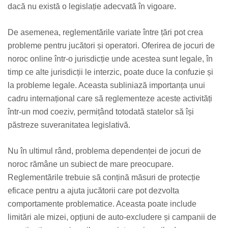
dacă nu există o legislație adecvată în vigoare.
De asemenea, reglementările variate între țări pot crea
probleme pentru jucători și operatori. Oferirea de jocuri de
noroc online într-o jurisdicție unde acestea sunt legale, în
timp ce alte jurisdicții le interzic, poate duce la confuzie și
la probleme legale. Aceasta subliniază importanța unui
cadru internațional care să reglementeze aceste activități
într-un mod coeziv, permițând totodată statelor să își
păstreze suveranitatea legislativă.
Nu în ultimul rând, problema dependenței de jocuri de
noroc rămâne un subiect de mare preocupare.
Reglementările trebuie să conțină măsuri de protecție
eficace pentru a ajuta jucătorii care pot dezvolta
comportamente problematice. Aceasta poate include
limitări ale mizei, opțiuni de auto-excludere și campanii de