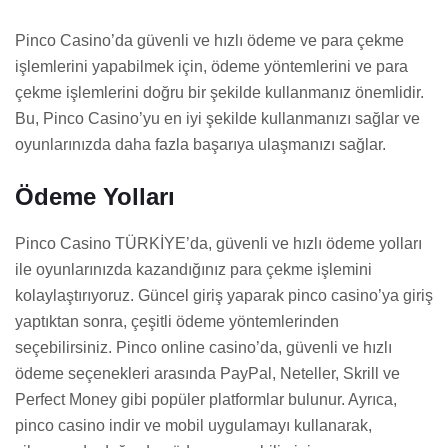
Pinco Casino’da güvenli ve hızlı ödeme ve para çekme
işlemlerini yapabilmek için, ödeme yöntemlerini ve para
çekme işlemlerini doğru bir şekilde kullanmanız önemlidir.
Bu, Pinco Casino’yu en iyi şekilde kullanmanızı sağlar ve
oyunlarınızda daha fazla başarıya ulaşmanızı sağlar.
Ödeme Yolları
Pinco Casino TÜRKİYE’da, güvenli ve hızlı ödeme yolları
ile oyunlarınızda kazandığınız para çekme işlemini
kolaylaştırıyoruz. Güncel giriş yaparak pinco casino’ya giriş
yaptıktan sonra, çeşitli ödeme yöntemlerinden
seçebilirsiniz. Pinco online casino’da, güvenli ve hızlı
ödeme seçenekleri arasında PayPal, Neteller, Skrill ve
Perfect Money gibi popüler platformlar bulunur. Ayrıca,
pinco casino indir ve mobil uygulamayı kullanarak,