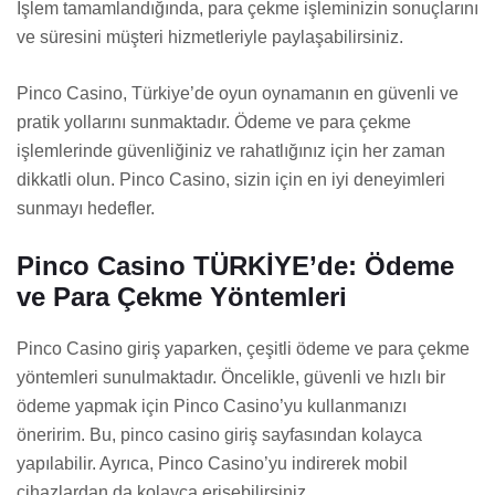
İşlem tamamlandığında, para çekme işleminizin sonuçlarını
ve süresini müşteri hizmetleriyle paylaşabilirsiniz.
Pinco Casino, Türkiye’de oyun oynamanın en güvenli ve
pratik yollarını sunmaktadır. Ödeme ve para çekme
işlemlerinde güvenliğiniz ve rahatlığınız için her zaman
dikkatli olun. Pinco Casino, sizin için en iyi deneyimleri
sunmayı hedefler.
Pinco Casino TÜRKİYE’de: Ödeme
ve Para Çekme Yöntemleri
Pinco Casino giriş yaparken, çeşitli ödeme ve para çekme
yöntemleri sunulmaktadır. Öncelikle, güvenli ve hızlı bir
ödeme yapmak için Pinco Casino’yu kullanmanızı
öneririm. Bu, pinco casino giriş sayfasından kolayca
yapılabilir. Ayrıca, Pinco Casino’yu indirerek mobil
cihazlardan da kolayca erişebilirsiniz.