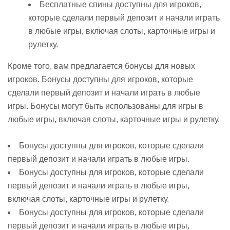
Бесплатные спины доступны для игроков,
которые сделали первый депозит и начали играть
в любые игры, включая слоты, карточные игры и
рулетку.
Кроме того, вам предлагается бонусы для новых
игроков. Бонусы доступны для игроков, которые
сделали первый депозит и начали играть в любые
игры. Бонусы могут быть использованы для игры в
любые игры, включая слоты, карточные игры и рулетку.
Бонусы доступны для игроков, которые сделали
первый депозит и начали играть в любые игры.
Бонусы доступны для игроков, которые сделали
первый депозит и начали играть в любые игры,
включая слоты, карточные игры и рулетку.
Бонусы доступны для игроков, которые сделали
первый депозит и начали играть в любые игры,