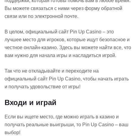
поддержки, которая готовы помочь вам в любое время.
Вы можете связаться с ними через форму обратной
связи или по электронной почте.
В целом, официальный сайт Pin Up Casino – это
лучшее место для игроков, которые ищут безопасное и
честное онлайн-казино. Здесь вы можете найти все, что
вам нужно для начала игры и насладиться игрой.
Так что не откладывайте и переходите на
официальный сайт Pin Up Casino, чтобы начать играть
и получать удовольствие от игры!
Входи и играй
Если вы ищете место, где можно играть в казино и
получать реальные выигрыши, то Pin Up Casino – ваш
выбор!