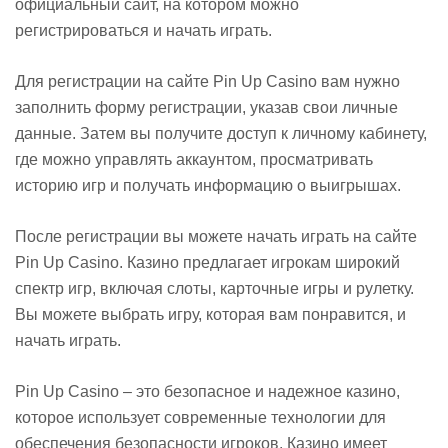
официальный сайт, на котором можно
регистрироваться и начать играть.
Для регистрации на сайте Pin Up Casino вам нужно
заполнить форму регистрации, указав свои личные
данные. Затем вы получите доступ к личному кабинету,
где можно управлять аккаунтом, просматривать
историю игр и получать информацию о выигрышах.
После регистрации вы можете начать играть на сайте
Pin Up Casino. Казино предлагает игрокам широкий
спектр игр, включая слоты, карточные игры и рулетку.
Вы можете выбрать игру, которая вам понравится, и
начать играть.
Pin Up Casino – это безопасное и надежное казино,
которое использует современные технологии для
обеспечения безопасности игроков. Казино имеет