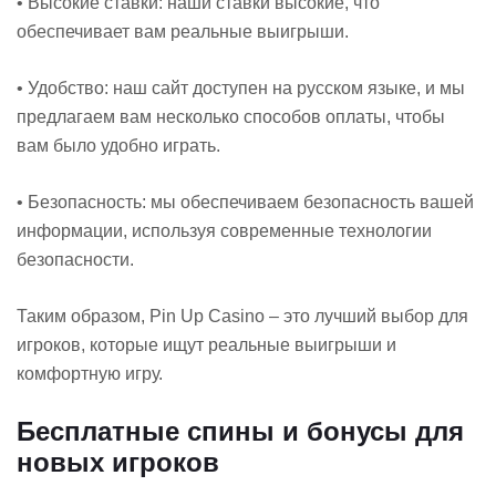
• Высокие ставки: наши ставки высокие, что
обеспечивает вам реальные выигрыши.
• Удобство: наш сайт доступен на русском языке, и мы
предлагаем вам несколько способов оплаты, чтобы
вам было удобно играть.
• Безопасность: мы обеспечиваем безопасность вашей
информации, используя современные технологии
безопасности.
Таким образом, Pin Up Casino – это лучший выбор для
игроков, которые ищут реальные выигрыши и
комфортную игру.
Бесплатные спины и бонусы для
новых игроков