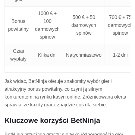
1000 € +
500 € + 50
700 € + 75
Bonus
100
darmowych
darmowych
powitalny
darmowych
spinów
spinów
spinów
Czas
Kilka dni
Natychmiastowo
1-2 dni
wypłaty
Jak widać, BetNinja oferuje znakomity wybór gier i
atrakcyjny bonus powitalny, co czyni ją silnym
konkurentem na rynku kasyn online. Zróżnicowana oferta
sprawia, że każdy gracz znajdzie coś dla siebie.
Kluczowe korzyści BetNinja
BetNinja przyciąga graczy nie tylko różnorodnością gier,