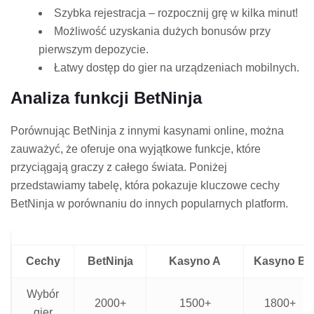
Szybka rejestracja – rozpocznij grę w kilka minut!
Możliwość uzyskania dużych bonusów przy
pierwszym depozycie.
Łatwy dostęp do gier na urządzeniach mobilnych.
Analiza funkcji BetNinja
Porównując BetNinja z innymi kasynami online, można
zauważyć, że oferuje ona wyjątkowe funkcje, które
przyciągają graczy z całego świata. Poniżej
przedstawiamy tabelę, która pokazuje kluczowe cechy
BetNinja w porównaniu do innych popularnych platform.
Cechy
BetNinja
Kasyno A
Kasyno B
Wybór
2000+
1500+
1800+
gier