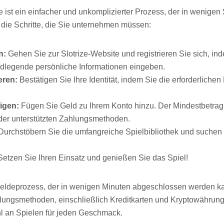
e ist ein einfacher und unkomplizierter Prozess, der in wenigen S
 die Schritte, die Sie unternehmen müssen:
n:
Gehen Sie zur Slotrize-Website und registrieren Sie sich, ind
dlegende persönliche Informationen eingeben.
ieren:
Bestätigen Sie Ihre Identität, indem Sie die erforderlich
igen:
Fügen Sie Geld zu Ihrem Konto hinzu. Der Mindestbetrag 
der unterstützten Zahlungsmethoden.
urchstöbern Sie die umfangreiche Spielbibliothek und suchen S
etzen Sie Ihren Einsatz und genießen Sie das Spiel!
eldeprozess, der in wenigen Minuten abgeschlossen werden k
hlungsmethoden, einschließlich Kreditkarten und Kryptowährun
 an Spielen für jeden Geschmack.