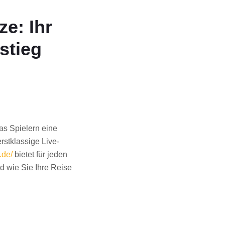
ze: Ihr
stieg
as Spielern eine
rstklassige Live-
.de/
bietet für jeden
nd wie Sie Ihre Reise