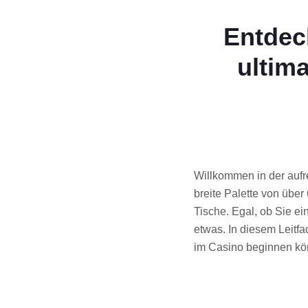
Entdeck
ultima
Willkommen in der aufr
breite Palette von über
Tische. Egal, ob Sie ei
etwas. In diesem Leitfa
im Casino beginnen kö