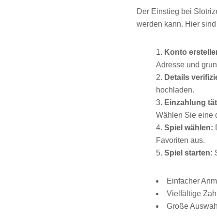
Der Einstieg bei Slotriz
werden kann. Hier sind
Konto erstelle
Adresse und grun
Details verifiz
hochladen.
Einzahlung tät
Wählen Sie eine 
Spiel wählen:
D
Favoriten aus.
Spiel starten:
S
Einfacher Anm
Vielfältige Za
Große Auswahl