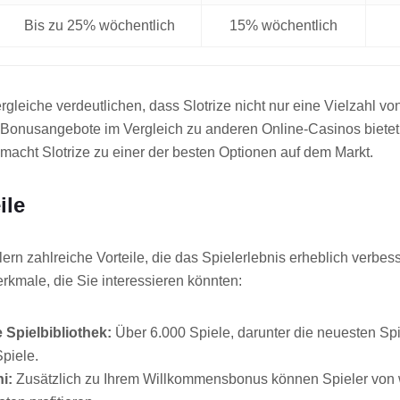
Bis zu 25% wöchentlich
15% wöchentlich
leiche verdeutlichen, dass Slotrize nicht nur eine Vielzahl vo
 Bonusangebote im Vergleich zu anderen Online-Casinos bietet
 macht Slotrize zu einer der besten Optionen auf dem Markt.
ile
lern zahlreiche Vorteile, die das Spielerlebnis erheblich verbes
kmale, die Sie interessieren könnten:
Spielbibliothek:
Über 6.000 Spiele, darunter die neuesten Sp
piele.
i:
Zusätzlich zu Ihrem Willkommensbonus können Spieler von