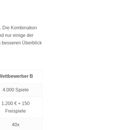
t. Die Kombination
d nur einige der
en besseren Überblick
Wettbewerber B
4.000 Spiele
1.200 € + 150
Freispiele
40x