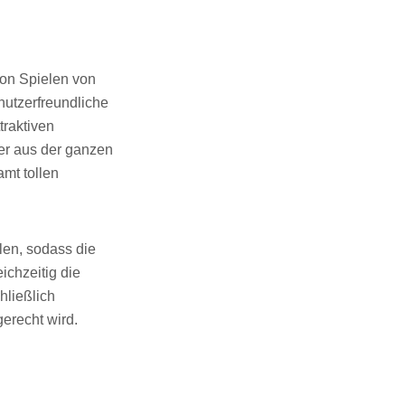
 von Spielen von
nutzerfreundliche
traktiven
ler aus der ganzen
amt tollen
len, sodass die
ichzeitig die
hließlich
gerecht wird.