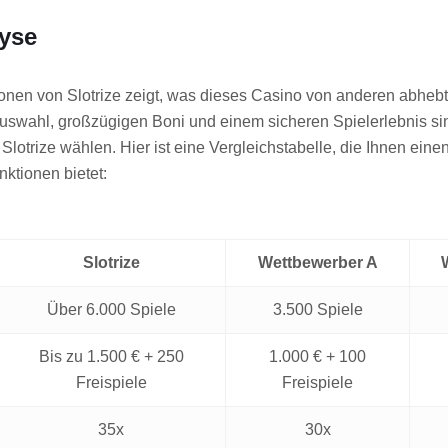
yse
tionen von Slotrize zeigt, was dieses Casino von anderen abheb
uswahl, großzügigen Boni und einem sicheren Spielerlebnis sin
lotrize wählen. Hier ist eine Vergleichstabelle, die Ihnen ein
nktionen bietet:
Slotrize
Wettbewerber A
Über 6.000 Spiele
3.500 Spiele
Bis zu 1.500 € + 250
1.000 € + 100
Freispiele
Freispiele
35x
30x