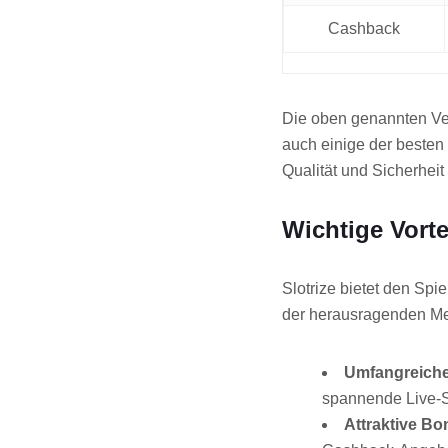
Cashback
Die oben genannten Verg
auch einige der besten
Qualität und Sicherheit
Wichtige Vorte
Slotrize bietet den Spie
der herausragenden Mer
Umfangreiche 
spannende Live-S
Attraktive Bon