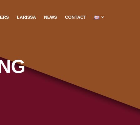
ERS
LARISSA
NEWS
CONTACT
ING