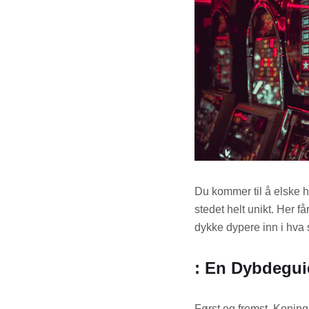
Du kommer til å elske hv
stedet helt unikt. Her 
dykke dypere inn i hva s
: En Dybdegui
Først og fremst, Konin