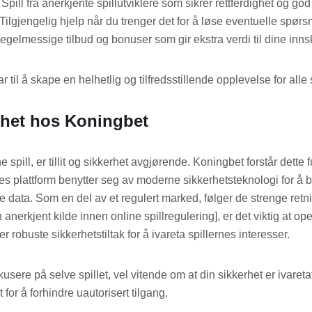
Spill fra anerkjente spillutviklere som sikrer rettferdighet og god
Tilgjengelig hjelp når du trenger det for å løse eventuelle spørs
gelmessige tilbud og bonuser som gir ekstra verdi til dine inn
 til å skape en helhetlig og tilfredsstillende opplevelse for alle s
erhet hos Koningbet
 spill, er tillit og sikkerhet avgjørende. Koningbet forstår dette ful
res plattform benytter seg av moderne sikkerhetsteknologi for å 
e data. Som en del av et regulert marked, følger de strenge retni
[en anerkjent kilde innen online spillregulering], er det viktig at o
robuste sikkerhetstiltak for å ivareta spillernes interesser.
kusere på selve spillet, vel vitende om at din sikkerhet er ivareta
 for å forhindre uautorisert tilgang.