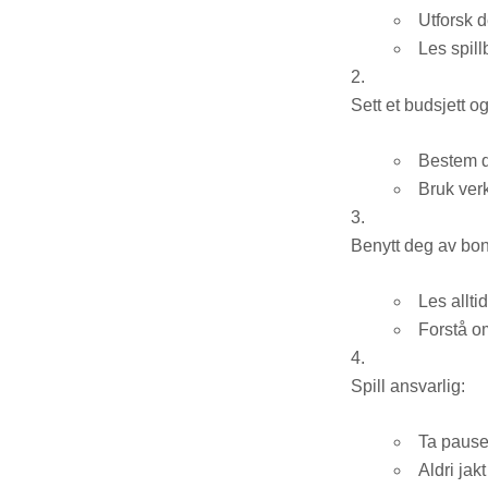
Utforsk d
Les spill
Sett et budsjett og
Bestem de
Bruk verk
Benytt deg av bo
Les allti
Forstå om
Spill ansvarlig:
Ta pauser
Aldri jak