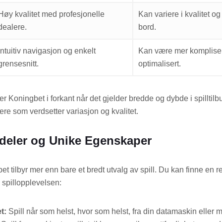
Høy kvalitet med profesjonelle
Kan variere i kvalitet og
dealere.
bord.
Intuitiv navigasjon og enkelt
Kan være mer kompliser
grensesnitt.
optimalisert.
er Koningbet i forkant når det gjelder bredde og dybde i spilltilbud
illere som verdsetter variasjon og kvalitet.
rdeler og Unike Egenskaper
t tilbyr mer enn bare et bredt utvalg av spill. Du kan finne en 
 spillopplevelsen:
t:
Spill når som helst, hvor som helst, fra din datamaskin eller 