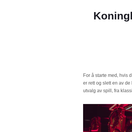
Koningb
For å starte med, hvis
er rett og slett en av d
utvalg av spill, fra kla