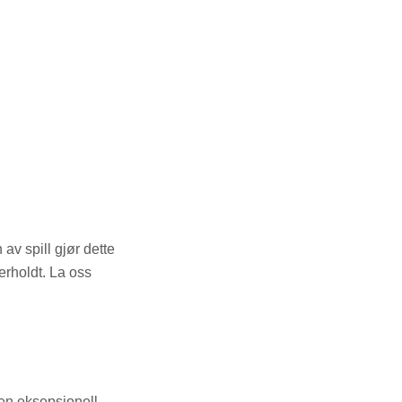
 av spill gjør dette
erholdt. La oss
 en eksepsjonell