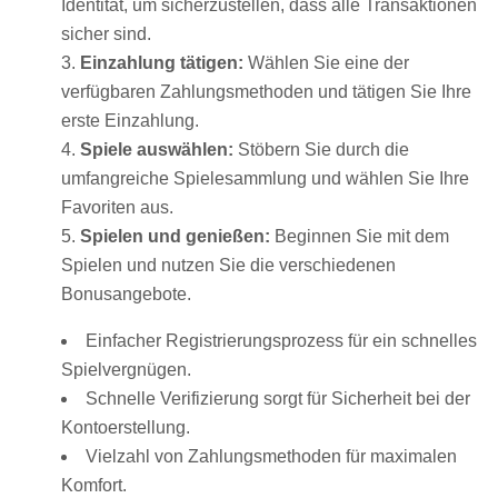
Identität, um sicherzustellen, dass alle Transaktionen
sicher sind.
Einzahlung tätigen:
Wählen Sie eine der
verfügbaren Zahlungsmethoden und tätigen Sie Ihre
erste Einzahlung.
Spiele auswählen:
Stöbern Sie durch die
umfangreiche Spielesammlung und wählen Sie Ihre
Favoriten aus.
Spielen und genießen:
Beginnen Sie mit dem
Spielen und nutzen Sie die verschiedenen
Bonusangebote.
Einfacher Registrierungsprozess für ein schnelles
Spielvergnügen.
Schnelle Verifizierung sorgt für Sicherheit bei der
Kontoerstellung.
Vielzahl von Zahlungsmethoden für maximalen
Komfort.