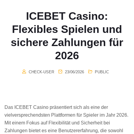
ICEBET Casino:
Flexibles Spielen und
sichere Zahlungen für
2026
CHECK-USER
23/06/2026
PUBLIC
Das ICEBET Casino präsentiert sich als eine der
vielversprechendsten Plattformen für Spieler im Jahr 2026.
Mit einem Fokus auf Flexibilität und Sicherheit bei
Zahlungen bietet es eine Benutzererfahrung, die sowohl