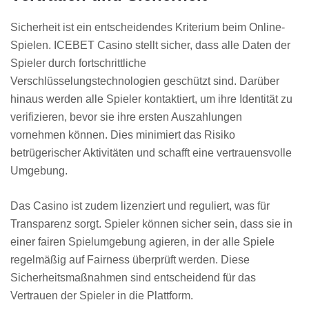
Sicherheit ist ein entscheidendes Kriterium beim Online-
Spielen. ICEBET Casino stellt sicher, dass alle Daten der
Spieler durch fortschrittliche
Verschlüsselungstechnologien geschützt sind. Darüber
hinaus werden alle Spieler kontaktiert, um ihre Identität zu
verifizieren, bevor sie ihre ersten Auszahlungen
vornehmen können. Dies minimiert das Risiko
betrügerischer Aktivitäten und schafft eine vertrauensvolle
Umgebung.
Das Casino ist zudem lizenziert und reguliert, was für
Transparenz sorgt. Spieler können sicher sein, dass sie in
einer fairen Spielumgebung agieren, in der alle Spiele
regelmäßig auf Fairness überprüft werden. Diese
Sicherheitsmaßnahmen sind entscheidend für das
Vertrauen der Spieler in die Plattform.