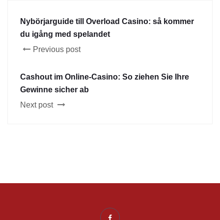
Nybörjarguide till Overload Casino: så kommer
du igång med spelandet
Previous post
Cashout im Online-Casino: So ziehen Sie Ihre
Gewinne sicher ab
Next post