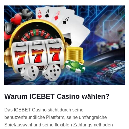
Warum ICEBET Casino wählen?
Das ICEBET Casino sticht durch seine
benutzerfreundliche Plattform, seine umfangreiche
Spielauswahl und seine flexiblen Zahlungsmethoden