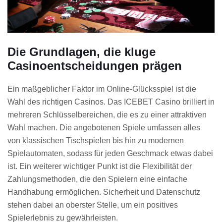
Die Grundlagen, die kluge
Casinoentscheidungen prägen
Ein maßgeblicher Faktor im Online-Glücksspiel ist die
Wahl des richtigen Casinos. Das ICEBET Casino brilliert in
mehreren Schlüsselbereichen, die es zu einer attraktiven
Wahl machen. Die angebotenen Spiele umfassen alles
von klassischen Tischspielen bis hin zu modernen
Spielautomaten, sodass für jeden Geschmack etwas dabei
ist. Ein weiterer wichtiger Punkt ist die Flexibilität der
Zahlungsmethoden, die den Spielern eine einfache
Handhabung ermöglichen. Sicherheit und Datenschutz
stehen dabei an oberster Stelle, um ein positives
Spielerlebnis zu gewährleisten.