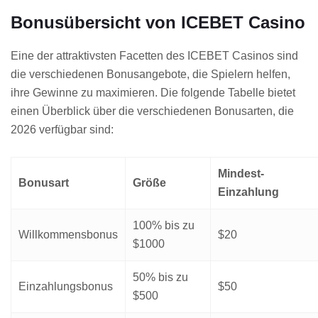
Bonusübersicht von ICEBET Casino
Eine der attraktivsten Facetten des ICEBET Casinos sind
die verschiedenen Bonusangebote, die Spielern helfen,
ihre Gewinne zu maximieren. Die folgende Tabelle bietet
einen Überblick über die verschiedenen Bonusarten, die
2026 verfügbar sind:
Mindest-
Bonusart
Größe
Einzahlung
100% bis zu
Willkommensbonus
$20
$1000
50% bis zu
Einzahlungsbonus
$50
$500