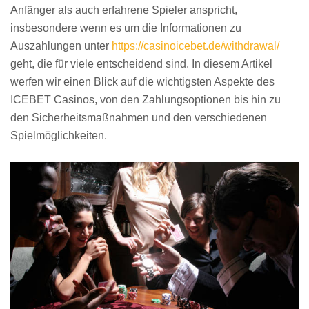
Anfänger als auch erfahrene Spieler anspricht,
insbesondere wenn es um die Informationen zu
Auszahlungen unter
https://casinoicebet.de/withdrawal/
geht, die für viele entscheidend sind. In diesem Artikel
werfen wir einen Blick auf die wichtigsten Aspekte des
ICEBET Casinos, von den Zahlungsoptionen bis hin zu
den Sicherheitsmaßnahmen und den verschiedenen
Spielmöglichkeiten.