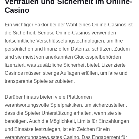
Vertrauen und Sicherheit im Online-
Casino
Ein wichtiger Faktor bei der Wahl eines Online-Casinos ist
die Sicherheit. Seriöse Online-Casinos verwenden
fortschrittliche Verschlüsselungstechnologien, um Ihre
persönlichen und finanziellen Daten zu schützen. Zudem
sind sie meist von anerkannten Glücksspielbehörden
lizenziert, was zusätzliche Sicherheit bietet. Lizenzierte
Casinos müssen strenge Auflagen erfüllen, um faire und
transparente Spiele anzubieten.
Darüber hinaus bieten viele Plattformen
verantwortungsvolle Spielpraktiken, um sicherzustellen,
dass die Spieler Unterstützung erhalten, wenn sie sie
benötigen. Auch die Möglichkeit, Limits für Einzahlungen
und Einsätze festzulegen, ist ein Zeichen für ein
verantwortungsbewusstes Casino. Das Engagement für