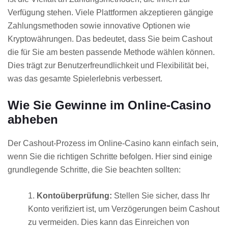
Verfügung stehen. Viele Plattformen akzeptieren gängige
Zahlungsmethoden sowie innovative Optionen wie
Kryptowährungen. Das bedeutet, dass Sie beim Cashout
die für Sie am besten passende Methode wählen können.
Dies trägt zur Benutzerfreundlichkeit und Flexibilität bei,
was das gesamte Spielerlebnis verbessert.
Wie Sie Gewinne im Online-Casino
abheben
Der Cashout-Prozess im Online-Casino kann einfach sein,
wenn Sie die richtigen Schritte befolgen. Hier sind einige
grundlegende Schritte, die Sie beachten sollten:
Kontoüberprüfung:
Stellen Sie sicher, dass Ihr
Konto verifiziert ist, um Verzögerungen beim Cashout
zu vermeiden. Dies kann das Einreichen von