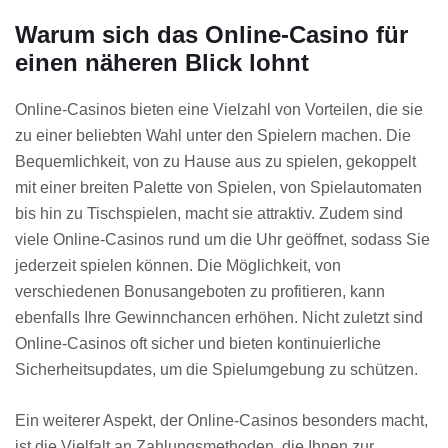
Warum sich das Online-Casino für
einen näheren Blick lohnt
Online-Casinos bieten eine Vielzahl von Vorteilen, die sie
zu einer beliebten Wahl unter den Spielern machen. Die
Bequemlichkeit, von zu Hause aus zu spielen, gekoppelt
mit einer breiten Palette von Spielen, von Spielautomaten
bis hin zu Tischspielen, macht sie attraktiv. Zudem sind
viele Online-Casinos rund um die Uhr geöffnet, sodass Sie
jederzeit spielen können. Die Möglichkeit, von
verschiedenen Bonusangeboten zu profitieren, kann
ebenfalls Ihre Gewinnchancen erhöhen. Nicht zuletzt sind
Online-Casinos oft sicher und bieten kontinuierliche
Sicherheitsupdates, um die Spielumgebung zu schützen.
Ein weiterer Aspekt, der Online-Casinos besonders macht,
ist die Vielfalt an Zahlungsmethoden, die Ihnen zur