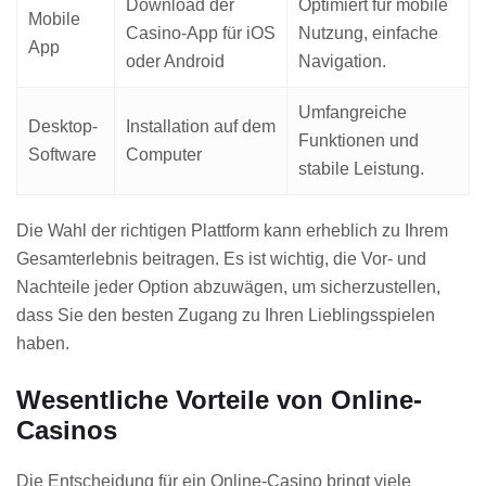
Download der
Optimiert für mobile
Mobile
Casino-App für iOS
Nutzung, einfache
App
oder Android
Navigation.
Umfangreiche
Desktop-
Installation auf dem
Funktionen und
Software
Computer
stabile Leistung.
Die Wahl der richtigen Plattform kann erheblich zu Ihrem
Gesamterlebnis beitragen. Es ist wichtig, die Vor- und
Nachteile jeder Option abzuwägen, um sicherzustellen,
dass Sie den besten Zugang zu Ihren Lieblingsspielen
haben.
Wesentliche Vorteile von Online-
Casinos
Die Entscheidung für ein Online-Casino bringt viele