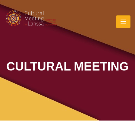
CULTURAL MEETING