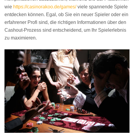
wie
https://casinorakoo.de/games/
viele spannende Spiele
entdecken können. Egal, ob Sie ein neuer Spieler oder ein
erfahrener Profi sind, die richtigen Informationen über den
Cashout-Prozess sind entscheidend, um Ihr Spielerlebnis
zu maximieren.