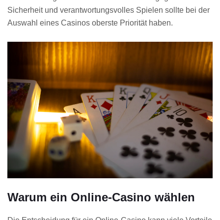
Sicherheit und verantwortungsvolles Spielen sollte bei der
Auswahl eines Casinos oberste Priorität haben.
Warum ein Online-Casino wählen