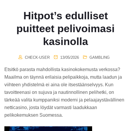
Hitpot’s edulliset
puitteet pelivoimasi
kasinolla
CHECK-USER
13/05/2026
GAMBLING
Etsitkö parasta mahdollista kasinokokemusta verkossa?
Maailma on täynnä erilaisia pelipaikkoja, mutta laadun ja
viihteen yhdistelmä ei aina ole itsestäänselvyys. Kun
tavoitteenasi on sujuva ja nautinnollinen pelihetki, on
tärkeää valita kumppaniksi moderni ja pelaajaystävällinen
netticasino, josta löydät varmasti laadukkaan
pelikokemuksen Suomessa.