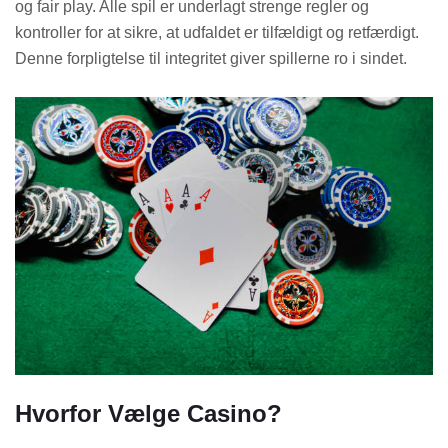
og fair play. Alle spil er underlagt strenge regler og
kontroller for at sikre, at udfaldet er tilfældigt og retfærdigt.
Denne forpligtelse til integritet giver spillerne ro i sindet.
Hvorfor Vælge Casino?