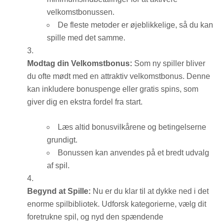
velkomstbonussen.
De fleste metoder er øjeblikkelige, så du kan
spille med det samme.
Modtag din Velkomstbonus:
Som ny spiller bliver
du ofte mødt med en attraktiv velkomstbonus. Denne
kan inkludere bonuspenge eller gratis spins, som
giver dig en ekstra fordel fra start.
Læs altid bonusvilkårene og betingelserne
grundigt.
Bonussen kan anvendes på et bredt udvalg
af spil.
Begynd at Spille:
Nu er du klar til at dykke ned i det
enorme spilbibliotek. Udforsk kategorierne, vælg dit
foretrukne spil, og nyd den spændende