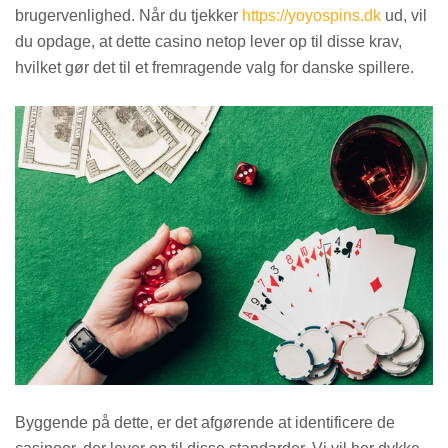
brugervenlighed. Når du tjekker
https://yoyospins.dk
ud, vil
du opdage, at dette casino netop lever op til disse krav,
hvilket gør det til et fremragende valg for danske spillere.
Byggende på dette, er det afgørende at identificere de