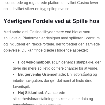
licenserede og regulerede platforme, hvilket Casino lever
op til, hvilket sikrer en tryg spiloplevelse.
Yderligere Fordele ved at Spille hos
Med andre ord, Casino tilbyder mere end blot et stort
spiludvalg. Platformen er designet med spilleren i centrum
og inkluderer en række fordele, der forbedrer den samlede
oplevelse. Du kan finde glæde i følgende aspekter:
Flot Velkomstbonus:
En generøs startpakke, der
giver dig mere spilletid og flere chancer for at vinde.
Brugervenlig Grænseflade:
En letforståelig og
intuitiv navigation, der gør det nemt at finde dine
favoritspil.
Høj Sikkerhed:
Avancerede
sikkerhedsforanstaltninger sikrer, at dine data og
transaktioner altid er beskyttet.