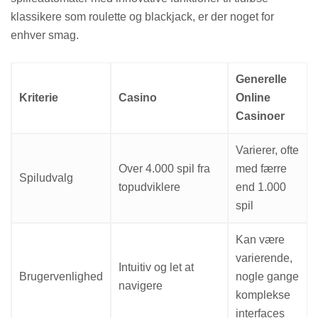
klassikere som roulette og blackjack, er der noget for
enhver smag.
Generelle
Kriterie
Casino
Online
Casinoer
Varierer, ofte
Over 4.000 spil fra
med færre
Spiludvalg
topudviklere
end 1.000
spil
Kan være
varierende,
Intuitiv og let at
Brugervenlighed
nogle gange
navigere
komplekse
interfaces