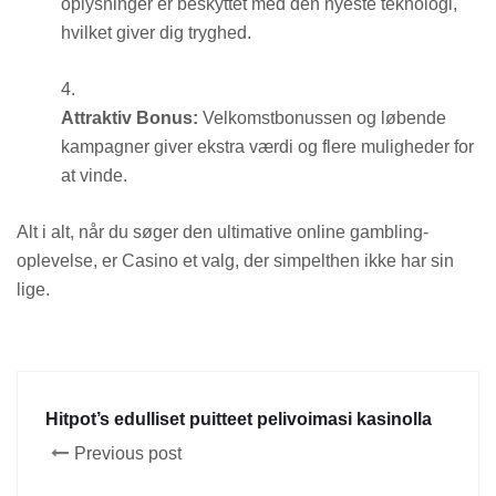
oplysninger er beskyttet med den nyeste teknologi,
hvilket giver dig tryghed.
Attraktiv Bonus:
Velkomstbonussen og løbende
kampagner giver ekstra værdi og flere muligheder for
at vinde.
Alt i alt, når du søger den ultimative online gambling-
oplevelse, er Casino et valg, der simpelthen ikke har sin
lige.
Hitpot’s edulliset puitteet pelivoimasi kasinolla
Previous post