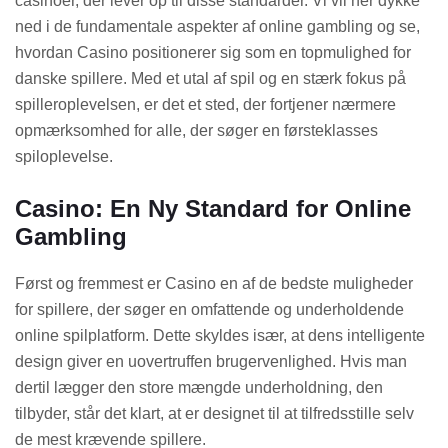
casinoer, der lever op til disse standarder. Vi vil her dykke
ned i de fundamentale aspekter af online gambling og se,
hvordan Casino positionerer sig som en topmulighed for
danske spillere. Med et utal af spil og en stærk fokus på
spilleroplevelsen, er det et sted, der fortjener nærmere
opmærksomhed for alle, der søger en førsteklasses
spiloplevelse.
Casino: En Ny Standard for Online
Gambling
Først og fremmest er Casino en af de bedste muligheder
for spillere, der søger en omfattende og underholdende
online spilplatform. Dette skyldes især, at dens intelligente
design giver en uovertruffen brugervenlighed. Hvis man
dertil lægger den store mængde underholdning, den
tilbyder, står det klart, at er designet til at tilfredsstille selv
de mest krævende spillere.