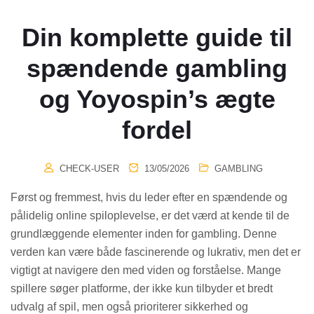
Din komplette guide til
spændende gambling
og Yoyospin’s ægte
fordel
CHECK-USER
13/05/2026
GAMBLING
Først og fremmest, hvis du leder efter en spændende og
pålidelig online spiloplevelse, er det værd at kende til de
grundlæggende elementer inden for gambling. Denne
verden kan være både fascinerende og lukrativ, men det er
vigtigt at navigere den med viden og forståelse. Mange
spillere søger platforme, der ikke kun tilbyder et bredt
udvalg af spil, men også prioriterer sikkerhed og