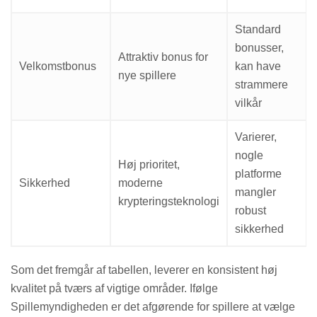
Standard
bonusser,
Attraktiv bonus for
Velkomstbonus
kan have
nye spillere
strammere
vilkår
Varierer,
nogle
Høj prioritet,
platforme
Sikkerhed
moderne
mangler
krypteringsteknologi
robust
sikkerhed
Som det fremgår af tabellen, leverer en konsistent høj
kvalitet på tværs af vigtige områder. Ifølge
Spillemyndigheden er det afgørende for spillere at vælge