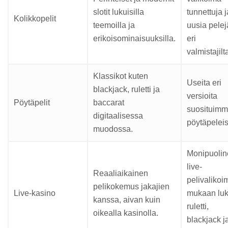
slotit lukuisilla
tunnettuja j
Kolikkopelit
teemoilla ja
uusia pelej
erikoisominaisuuksilla.
eri
valmistajilt
Klassikot kuten
Useita eri
blackjack, ruletti ja
versioita
Pöytäpelit
baccarat
suosituimm
digitaalisessa
pöytäpeleis
muodossa.
Monipuolin
live-
Reaaliaikainen
pelivalikoi
pelikokemus jakajien
Live-kasino
mukaan luk
kanssa, aivan kuin
ruletti,
oikealla kasinolla.
blackjack j