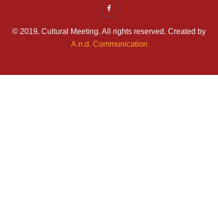
© 2019, Cultural Meeting. All rights reserved. Created by
A.n.d. Communication