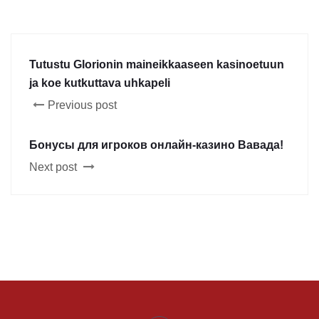
Tutustu Glorionin maineikkaaseen kasinoetuun
ja koe kutkuttava uhkapeli
Previous post
Бонусы для игроков онлайн-казино Вавада!
Next post