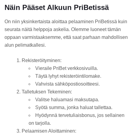
Näin Pääset Alkuun PriBetissä
On niin yksinkertaista aloittaa pelaaminen PriBetissä kuin
seurata näitä helppoja askelia. Olemme luoneet tämän
oppaan varmistaaksemme, että saat parhaan mahdollisen
alun pelimatkallesi.
Rekisteröityminen:
Vieraile PriBet verkkosivuilla.
Täytä lyhyt rekisteröintilomake.
Vahvista sähköpostiosoitteesi.
Talletuksen Tekeminen:
Valitse haluamasi maksutapa.
Syötä summa, jonka haluat tallettaa.
Hyödynnä tervetuliaisbonus, jos sellainen
on tarjolla.
Pelaamisen Aloittaminen: