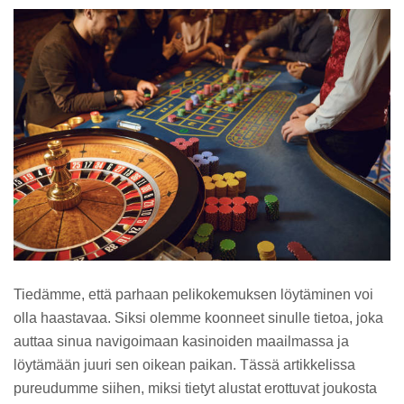
Tiedämme, että parhaan pelikokemuksen löytäminen voi
olla haastavaa. Siksi olemme koonneet sinulle tietoa, joka
auttaa sinua navigoimaan kasinoiden maailmassa ja
löytämään juuri sen oikean paikan. Tässä artikkelissa
pureudumme siihen, miksi tietyt alustat erottuvat joukosta