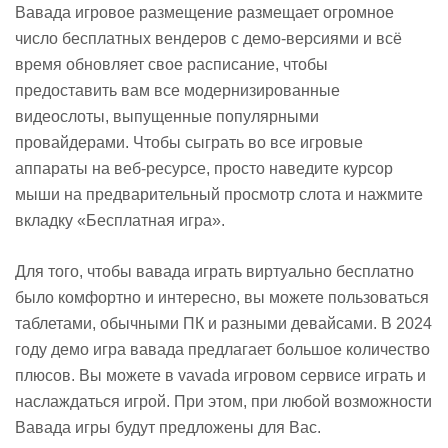
Вавада игровое размещение размещает огромное
число бесплатных вендеров с демо-версиями и всё
время обновляет свое расписание, чтобы
предоставить вам все модернизированные
видеослоты, выпущенные популярными
провайдерами. Чтобы сыграть во все игровые
аппараты на веб-ресурсе, просто наведите курсор
мыши на предварительный просмотр слота и нажмите
вкладку «Бесплатная игра».
Для того, чтобы вавада играть виртуально бесплатно
было комфортно и интересно, вы можете пользоваться
таблетами, обычными ПК и разными девайсами. В 2024
году демо игра вавада предлагает большое количество
плюсов. Вы можете в vavada игровом сервисе играть и
наслаждаться игрой. При этом, при любой возможности
Вавада игры будут предложены для Вас.