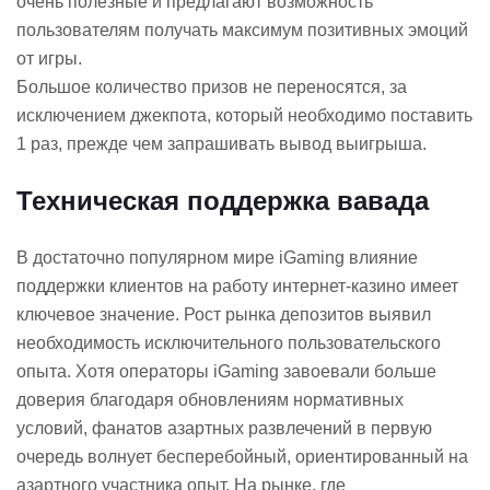
очень полезные и предлагают возможность
пользователям получать максимум позитивных эмоций
от игры.
Большое количество призов не переносятся, за
исключением джекпота, который необходимо поставить
1 раз, прежде чем запрашивать вывод выигрыша.
Техническая поддержка вавада
В достаточно популярном мире iGaming влияние
поддержки клиентов на работу интернет-казино имеет
ключевое значение. Рост рынка депозитов выявил
необходимость исключительного пользовательского
опыта. Хотя операторы iGaming завоевали больше
доверия благодаря обновлениям нормативных
условий, фанатов азартных развлечений в первую
очередь волнует бесперебойный, ориентированный на
азартного участника опыт. На рынке, где