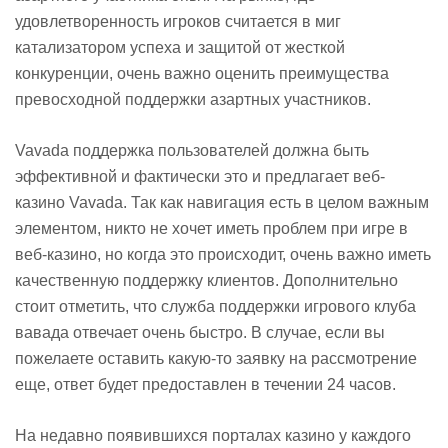
удовлетворенность игроков считается в миг
катализатором успеха и защитой от жесткой
конкуренции, очень важно оценить преимущества
превосходной поддержки азартных участников.
Vavada поддержка пользователей должна быть
эффективной и фактически это и предлагает веб-
казино Vavada. Так как навигация есть в целом важным
элементом, никто не хочет иметь проблем при игре в
веб-казино, но когда это происходит, очень важно иметь
качественную поддержку клиентов. Дополнительно
стоит отметить, что служба поддержки игрового клуба
вавада отвечает очень быстро. В случае, если вы
пожелаете оставить какую-то заявку на рассмотрение
еще, ответ будет предоставлен в течении 24 часов.
На недавно появившихся порталах казино у каждого