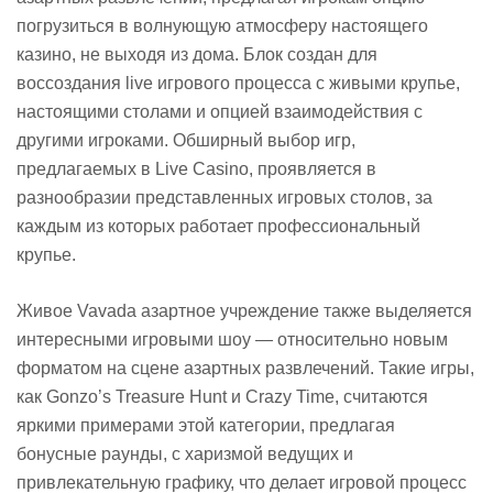
погрузиться в волнующую атмосферу настоящего
казино, не выходя из дома. Блок создан для
воссоздания live игрового процесса с живыми крупье,
настоящими столами и опцией взаимодействия с
другими игроками. Обширный выбор игр,
предлагаемых в Live Casino, проявляется в
разнообразии представленных игровых столов, за
каждым из которых работает профессиональный
крупье.
Живое Vavada азартное учреждение также выделяется
интересными игровыми шоу — относительно новым
форматом на сцене азартных развлечений. Такие игры,
как Gonzo’s Treasure Hunt и Crazy Time, считаются
яркими примерами этой категории, предлагая
бонусные раунды, с харизмой ведущих и
привлекательную графику, что делает игровой процесс