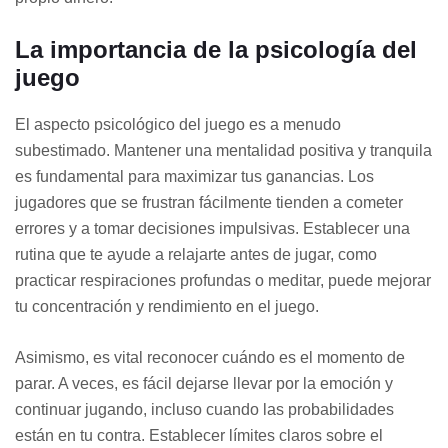
La importancia de la psicología del
juego
El aspecto psicológico del juego es a menudo
subestimado. Mantener una mentalidad positiva y tranquila
es fundamental para maximizar tus ganancias. Los
jugadores que se frustran fácilmente tienden a cometer
errores y a tomar decisiones impulsivas. Establecer una
rutina que te ayude a relajarte antes de jugar, como
practicar respiraciones profundas o meditar, puede mejorar
tu concentración y rendimiento en el juego.
Asimismo, es vital reconocer cuándo es el momento de
parar. A veces, es fácil dejarse llevar por la emoción y
continuar jugando, incluso cuando las probabilidades
están en tu contra. Establecer límites claros sobre el