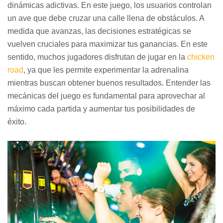
dinámicas adictivas. En este juego, los usuarios controlan
un ave que debe cruzar una calle llena de obstáculos. A
medida que avanzas, las decisiones estratégicas se
vuelven cruciales para maximizar tus ganancias. En este
sentido, muchos jugadores disfrutan de jugar en la
chicken
road
, ya que les permite experimentar la adrenalina
mientras buscan obtener buenos resultados. Entender las
mecánicas del juego es fundamental para aprovechar al
máximo cada partida y aumentar tus posibilidades de
éxito.