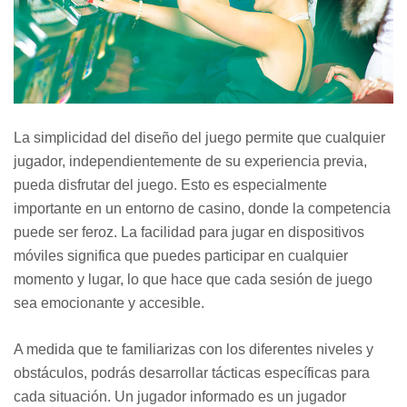
La simplicidad del diseño del juego permite que cualquier
jugador, independientemente de su experiencia previa,
pueda disfrutar del juego. Esto es especialmente
importante en un entorno de casino, donde la competencia
puede ser feroz. La facilidad para jugar en dispositivos
móviles significa que puedes participar en cualquier
momento y lugar, lo que hace que cada sesión de juego
sea emocionante y accesible.
A medida que te familiarizas con los diferentes niveles y
obstáculos, podrás desarrollar tácticas específicas para
cada situación. Un jugador informado es un jugador