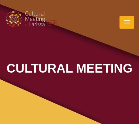
CULTURAL MEETING