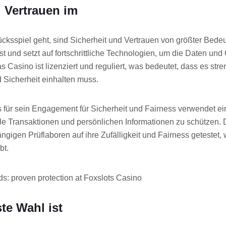
 Vertrauen im
ksspiel geht, sind Sicherheit und Vertrauen von größter Bede
t und setzt auf fortschrittliche Technologien, um die Daten und
s Casino ist lizenziert und reguliert, was bedeutet, dass es str
 Sicherheit einhalten muss.
s für sein Engagement für Sicherheit und Fairness verwendet e
le Transaktionen und persönlichen Informationen zu schützen.
gigen Prüflaboren auf ihre Zufälligkeit und Fairness getestet,
bt.
te Wahl ist