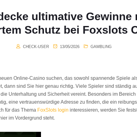
decke ultimative Gewinne 
tem Schutz bei Foxslots 
CHECK-USER
13/05/2026
GAMBLING
uen Online-Casino suchen, das sowohl spannende Spiele als a
, dann sind Sie hier genau richtig. Viele Spieler sind ständig 
, die Unterhaltung und Sicherheit vereint. Besonders im Bereich
htig, eine vertrauenswürdige Adresse zu finden, die ein reibung
ich für das Thema
FoxSlots login
interessieren, werden Sie festst
hier im Vordergrund steht.