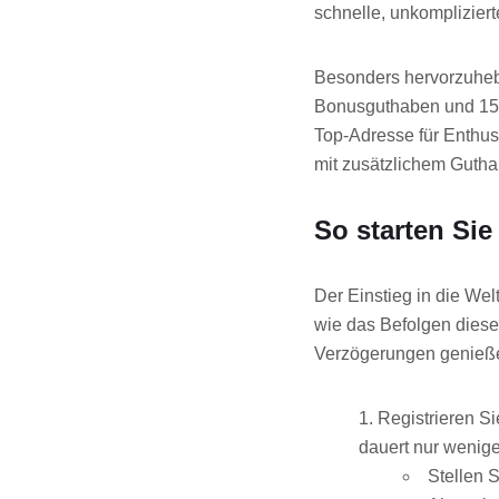
schnelle, unkompliziert
Besonders hervorzuhebe
Bonusguthaben und 150 
Top-Adresse für Enthus
mit zusätzlichem Guth
So starten Sie
Der Einstieg in die Welt
wie das Befolgen dieser
Verzögerungen genieß
Registrieren S
dauert nur wenig
Stellen 