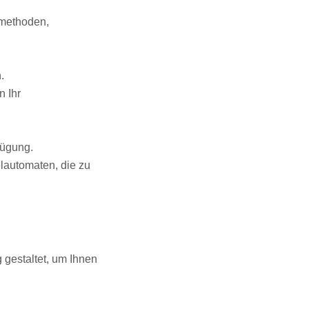
smethoden,
.
n Ihr
fügung.
elautomaten, die zu
 gestaltet, um Ihnen