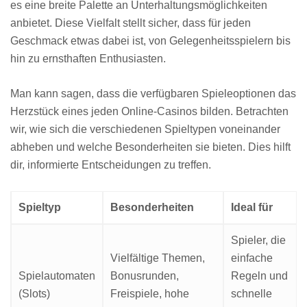
es eine breite Palette an Unterhaltungsmöglichkeiten
anbietet. Diese Vielfalt stellt sicher, dass für jeden
Geschmack etwas dabei ist, von Gelegenheitsspielern bis
hin zu ernsthaften Enthusiasten.
Man kann sagen, dass die verfügbaren Spieleoptionen das
Herzstück eines jeden Online-Casinos bilden. Betrachten
wir, wie sich die verschiedenen Spieltypen voneinander
abheben und welche Besonderheiten sie bieten. Dies hilft
dir, informierte Entscheidungen zu treffen.
Spieltyp
Besonderheiten
Ideal für
Spieler, die
Vielfältige Themen,
einfache
Spielautomaten
Bonusrunden,
Regeln und
(Slots)
Freispiele, hohe
schnelle