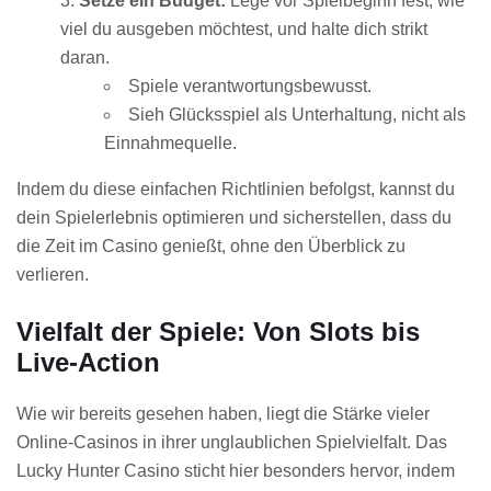
Setze ein Budget:
Lege vor Spielbeginn fest, wie
viel du ausgeben möchtest, und halte dich strikt
daran.
Spiele verantwortungsbewusst.
Sieh Glücksspiel als Unterhaltung, nicht als
Einnahmequelle.
Indem du diese einfachen Richtlinien befolgst, kannst du
dein Spielerlebnis optimieren und sicherstellen, dass du
die Zeit im Casino genießt, ohne den Überblick zu
verlieren.
Vielfalt der Spiele: Von Slots bis
Live-Action
Wie wir bereits gesehen haben, liegt die Stärke vieler
Online-Casinos in ihrer unglaublichen Spielvielfalt. Das
Lucky Hunter Casino sticht hier besonders hervor, indem