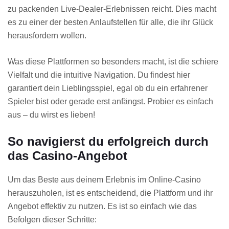
zu packenden Live-Dealer-Erlebnissen reicht. Dies macht
es zu einer der besten Anlaufstellen für alle, die ihr Glück
herausfordern wollen.
Was diese Plattformen so besonders macht, ist die schiere
Vielfalt und die intuitive Navigation. Du findest hier
garantiert dein Lieblingsspiel, egal ob du ein erfahrener
Spieler bist oder gerade erst anfängst. Probier es einfach
aus – du wirst es lieben!
So navigierst du erfolgreich durch
das Casino-Angebot
Um das Beste aus deinem Erlebnis im Online-Casino
herauszuholen, ist es entscheidend, die Plattform und ihr
Angebot effektiv zu nutzen. Es ist so einfach wie das
Befolgen dieser Schritte: