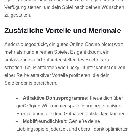
Verfügung stehen, um dein Spiel nach deinen Wünschen
zu gestalten.
Zusätzliche Vorteile und Merkmale
Anders ausgedrückt, ein gutes Online-Casino bietet weit
mehr als nur die reinen Spiele. Es geht darum, ein
umfassendes und zufriedenstellendes Erlebnis zu
schaffen. Bei Plattformen wie Lucky Hunter kannst du von
einer Reihe attraktiver Vorteile profitieren, die dein
Spielerlebnis bereichern.
Attraktive Bonusprogramme:
Freue dich über
großzügige Willkommenspakete und regelmäßige
Promotionen, die dein Guthaben aufstocken können.
Mobilfreundlichkeit:
Genieße deine
Lieblingsspiele jederzeit und überall dank optimierter