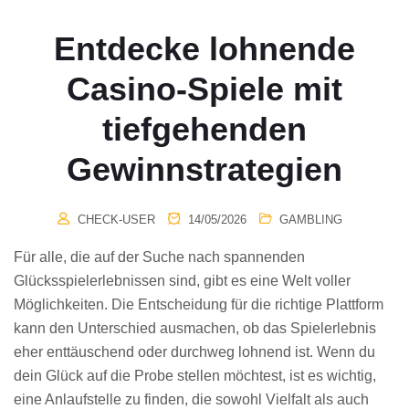
Entdecke lohnende
Casino-Spiele mit
tiefgehenden
Gewinnstrategien
CHECK-USER
14/05/2026
GAMBLING
Für alle, die auf der Suche nach spannenden
Glücksspielerlebnissen sind, gibt es eine Welt voller
Möglichkeiten. Die Entscheidung für die richtige Plattform
kann den Unterschied ausmachen, ob das Spielerlebnis
eher enttäuschend oder durchweg lohnend ist. Wenn du
dein Glück auf die Probe stellen möchtest, ist es wichtig,
eine Anlaufstelle zu finden, die sowohl Vielfalt als auch