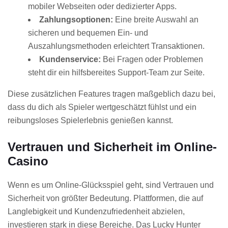
mobiler Webseiten oder dedizierter Apps.
Zahlungsoptionen:
Eine breite Auswahl an
sicheren und bequemen Ein- und
Auszahlungsmethoden erleichtert Transaktionen.
Kundenservice:
Bei Fragen oder Problemen
steht dir ein hilfsbereites Support-Team zur Seite.
Diese zusätzlichen Features tragen maßgeblich dazu bei,
dass du dich als Spieler wertgeschätzt fühlst und ein
reibungsloses Spielerlebnis genießen kannst.
Vertrauen und Sicherheit im Online-
Casino
Wenn es um Online-Glücksspiel geht, sind Vertrauen und
Sicherheit von größter Bedeutung. Plattformen, die auf
Langlebigkeit und Kundenzufriedenheit abzielen,
investieren stark in diese Bereiche. Das Lucky Hunter