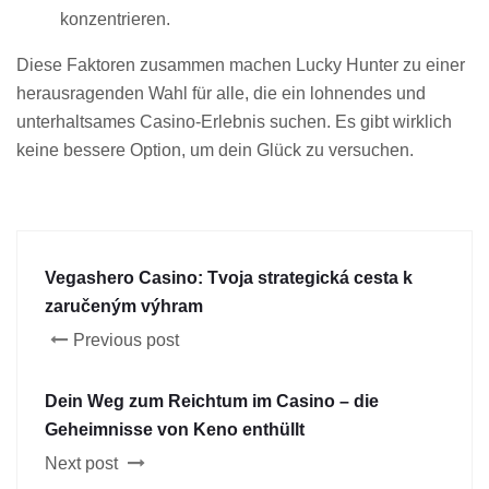
konzentrieren.
Diese Faktoren zusammen machen Lucky Hunter zu einer
herausragenden Wahl für alle, die ein lohnendes und
unterhaltsames Casino-Erlebnis suchen. Es gibt wirklich
keine bessere Option, um dein Glück zu versuchen.
Vegashero Casino: Tvoja strategická cesta k
zaručeným výhram
Previous post
Dein Weg zum Reichtum im Casino – die
Geheimnisse von Keno enthüllt
Next post