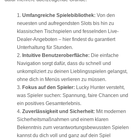
Umfangreiche Spielebibliothek:
Von den
neuesten und aufregendsten Slots bis hin zu
klassischen Tischspielen und fesselnden Live-
Dealer-Angeboten – hier findest du garantiert
Unterhaltung für Stunden.
Intuitive Benutzeroberfläche:
Die einfache
Navigation sorgt dafür, dass du schnell und
unkompliziert zu deinen Lieblingsspielen gelangst,
ohne dich in Menüs verlieren zu müssen.
Fokus auf den Spieler:
Lucky Hunter versteht,
was Spieler suchen: Spannung, faire Chancen und
ein positives Gesamterlebnis.
Zuverlässigkeit und Sicherheit:
Mit modernen
Sicherheitsmaßnahmen und einem klaren
Bekenntnis zum verantwortungsbewussten Spielen
kannst du dich voll und ganz auf dein Spiel