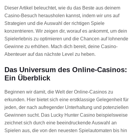
Dieser Artikel beleuchtet, wie du das Beste aus deinem
Casino-Besuch herausholen kannst, indem wir uns auf
Strategien und die Auswahl der richtigen Spiele
konzentrieren. Wir zeigen dir, worauf es ankommt, um dein
Spielerlebnis zu optimieren und die Chancen auf lohnende
Gewinne zu erhöhen. Mach dich bereit, deine Casino-
Abenteuer auf das nächste Level zu heben.
Das Universum des Online-Casinos:
Ein Überblick
Beginnen wir damit, die Welt der Online-Casinos zu
erkunden. Hier bietet sich eine erstklassige Gelegenheit für
jeden, der nach aufregender Unterhaltung und potenziellen
Gewinnen sucht. Das Lucky Hunter Casino beispielsweise
zeichnet sich durch eine beeindruckende Auswahl an
Spielen aus, die von den neuesten Spielautomaten bis hin