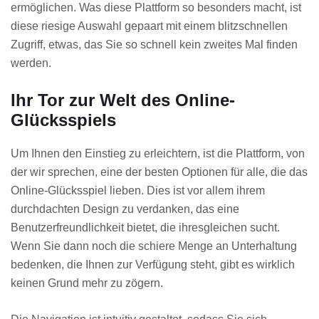
ermöglichen. Was diese Plattform so besonders macht, ist
diese riesige Auswahl gepaart mit einem blitzschnellen
Zugriff, etwas, das Sie so schnell kein zweites Mal finden
werden.
Ihr Tor zur Welt des Online-
Glücksspiels
Um Ihnen den Einstieg zu erleichtern, ist die Plattform, von
der wir sprechen, eine der besten Optionen für alle, die das
Online-Glücksspiel lieben. Dies ist vor allem ihrem
durchdachten Design zu verdanken, das eine
Benutzerfreundlichkeit bietet, die ihresgleichen sucht.
Wenn Sie dann noch die schiere Menge an Unterhaltung
bedenken, die Ihnen zur Verfügung steht, gibt es wirklich
keinen Grund mehr zu zögern.