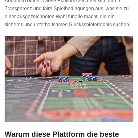
Anbietern betont. Diese Plattform zeichnet sich durch
Transparenz und faire Spielbedingungen aus, was sie zu
einer ausgezeichneten Wahl für alle macht, die ein
sicheres und unterhaltsames Glücksspielerlebnis suchen.
Warum diese Plattform die beste