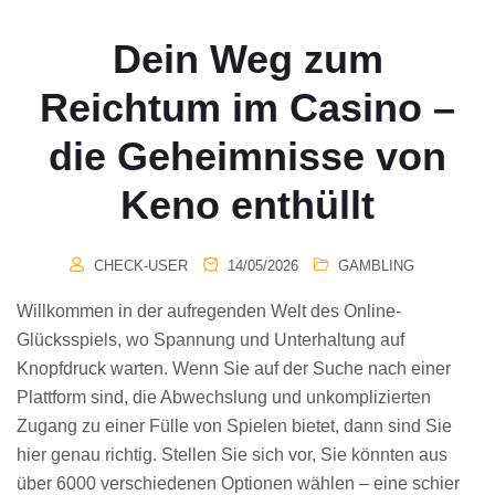
Dein Weg zum
Reichtum im Casino –
die Geheimnisse von
Keno enthüllt
CHECK-USER
14/05/2026
GAMBLING
Willkommen in der aufregenden Welt des Online-
Glücksspiels, wo Spannung und Unterhaltung auf
Knopfdruck warten. Wenn Sie auf der Suche nach einer
Plattform sind, die Abwechslung und unkomplizierten
Zugang zu einer Fülle von Spielen bietet, dann sind Sie
hier genau richtig. Stellen Sie sich vor, Sie könnten aus
über 6000 verschiedenen Optionen wählen – eine schier