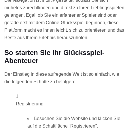
Die Navigation ist intuitiv gestaltet, sodass Sie sich
mühelos zurechtfinden und direkt zu Ihren Lieblingsspielen
gelangen. Egal, ob Sie ein erfahrener Spieler sind oder
gerade erst mit dem Online-Glücksspiel beginnen, diese
Plattform macht es Ihnen leicht, sich zu orientieren und das
Beste aus Ihrem Erlebnis herauszuholen.
So starten Sie Ihr Glücksspiel-
Abenteuer
Der Einstieg in diese aufregende Welt ist so einfach, wie
die folgenden Schritte zu befolgen:
Registrierung:
Besuchen Sie die Website und klicken Sie
auf die Schaltfläche “Registrieren”.