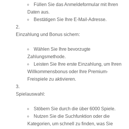
Füllen Sie das Anmeldeformular mit Ihren
Daten aus.
Bestätigen Sie Ihre E-Mail-Adresse.
Einzahlung und Bonus sichern:
Wählen Sie Ihre bevorzugte
Zahlungsmethode.
Leisten Sie Ihre erste Einzahlung, um Ihren
Willkommensbonus oder Ihre Premium-
Freispiele zu aktivieren.
Spielauswahl:
Stöbern Sie durch die über 6000 Spiele.
Nutzen Sie die Suchfunktion oder die
Kategorien, um schnell zu finden, was Sie