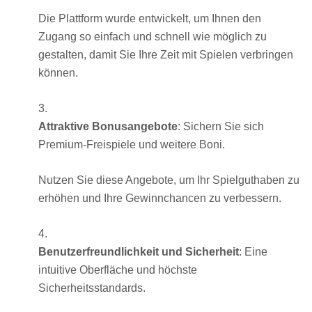
Die Plattform wurde entwickelt, um Ihnen den
Zugang so einfach und schnell wie möglich zu
gestalten, damit Sie Ihre Zeit mit Spielen verbringen
können.
Attraktive Bonusangebote
: Sichern Sie sich
Premium-Freispiele und weitere Boni.
Nutzen Sie diese Angebote, um Ihr Spielguthaben zu
erhöhen und Ihre Gewinnchancen zu verbessern.
Benutzerfreundlichkeit und Sicherheit
: Eine
intuitive Oberfläche und höchste
Sicherheitsstandards.