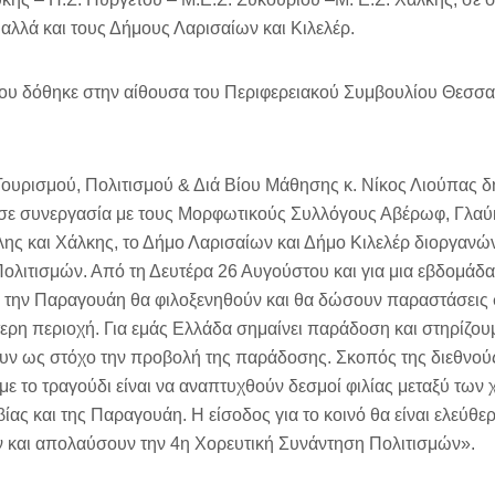
αλλά και τους Δήμους Λαρισαίων και Κιλελέρ.
ου δόθηκε στην αίθουσα του Περιφερειακού Συμβουλίου Θεσσα
Τουρισμού, Πολιτισμού & Διά Βίου Μάθησης κ. Νίκος Λιούπας 
σε συνεργασία με τους Μορφωτικούς Συλλόγους Αβέρωφ, Γλαύ
ης και Χάλκης, το Δήμο Λαρισαίων και Δήμο Κιλελέρ διοργανώ
ολιτισμών. Από τη Δευτέρα 26 Αυγούστου και για μια εβδομάδα
αι την Παραγουάη θα φιλοξενηθούν και θα δώσουν παραστάσεις 
τερη περιοχή. Για εμάς Ελλάδα σημαίνει παράδοση και στηρίζο
υν ως στόχο την προβολή της παράδοσης. Σκοπός της διεθνού
με το τραγούδι είναι να αναπτυχθούν δεσμοί φιλίας μεταξύ των
βίας και της Παραγουάη. Η είσοδος για το κοινό θα είναι ελεύθε
ν και απολαύσουν την 4η Χορευτική Συνάντηση Πολιτισμών».