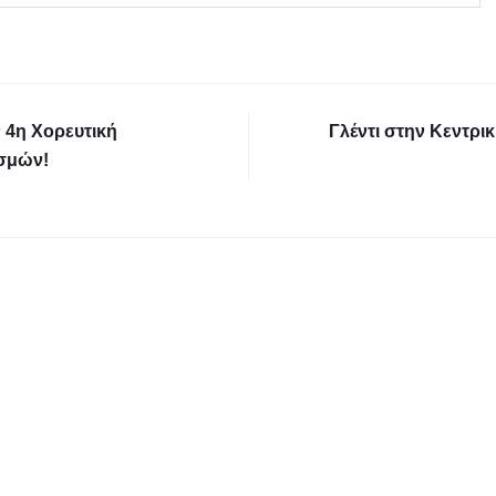
ν 4η Χορευτική
Γλέντι στην Κεντρι
ισμών!