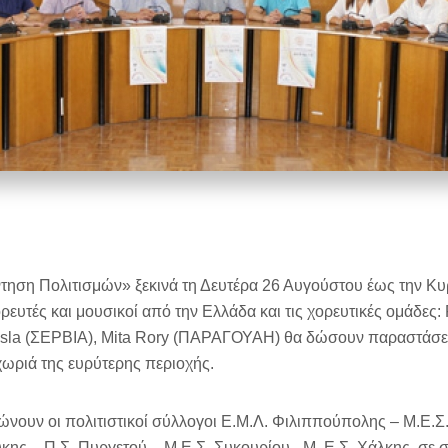
τηση Πολιτισμών» ξεκινά τη Δευτέρα 26 Αυγούστου έως την Κυ
ορευτές και μουσικοί από την Ελλάδα και τις χορευτικές ομάδες:
esla (ΣΕΡΒΙΑ), Mita Rory (ΠΑΡΑΓΟΥΑΗ) θα δώσουν παραστάσει
χωριά της ευρύτερης περιοχής.
νουν oι πολιτιστικοί σύλλογοι Ε.Μ.Λ. Φιλιππούπολης – Μ.Ε.
κης – Π.Σ. Πυργετού – Μ.Ε.Σ. Συκουρίου –M. Ε.Σ. Χάλκης, σε 