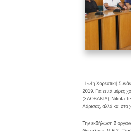
Η «4η Χορευτική Συνάν
2019. Για επτά μέρες χ
(ΣΛΟΒΑΚΙΑ), Nikola T
Λάρισας, αλλά και στα 
Την εκδήλωση διοργανώ
Θετταλός»- Μ.E.Σ. Γλαύ