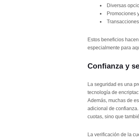
Diversas opcio
Promociones y
Transacciones
Estos beneficios hacen 
especialmente para aqu
Confianza y s
La seguridad es una pre
tecnología de encriptac
Además, muchas de esta
adicional de confianza
cuotas, sino que tambié
La verificación de la c