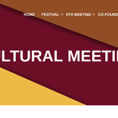
HOME
FESTIVAL
9TH MEETING
CO-FOUND
LTURAL MEET