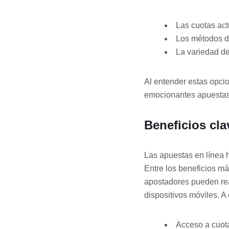
Las cuotas act
Los métodos de
La variedad de
Al entender estas opcio
emocionantes apuestas
Beneficios cla
Las apuestas en línea h
Entre los beneficios má
apostadores pueden rea
dispositivos móviles. A
Acceso a cuota