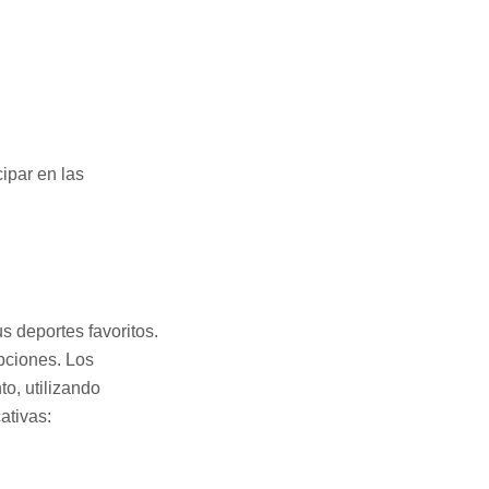
ipar en las
s deportes favoritos.
pciones. Los
o, utilizando
ativas: