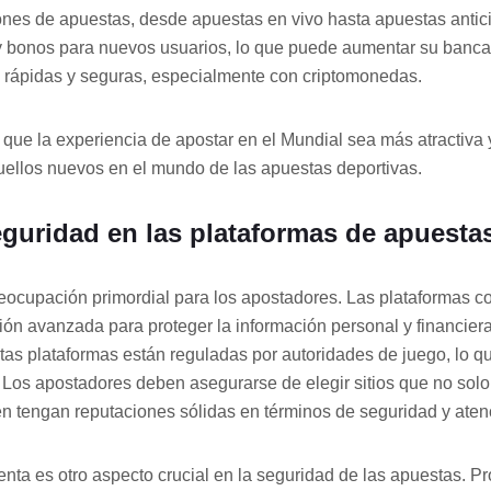
nes de apuestas, desde apuestas en vivo hasta apuestas antic
 bonos para nuevos usuarios, lo que puede aumentar su banca i
 rápidas y seguras, especialmente con criptomonedas.
que la experiencia de apostar en el Mundial sea más atractiva y
ellos nuevos en el mundo de las apuestas deportivas.
eguridad en las plataformas de apuesta
ocupación primordial para los apostadores. Las plataformas con
ión avanzada para proteger la información personal y financier
s plataformas están reguladas por autoridades de juego, lo 
. Los apostadores deben asegurarse de elegir sitios que no sol
n tengan reputaciones sólidas en términos de seguridad y atenc
uenta es otro aspecto crucial en la seguridad de las apuestas. P