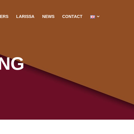
ERS
LARISSA
NEWS
CONTACT
ING