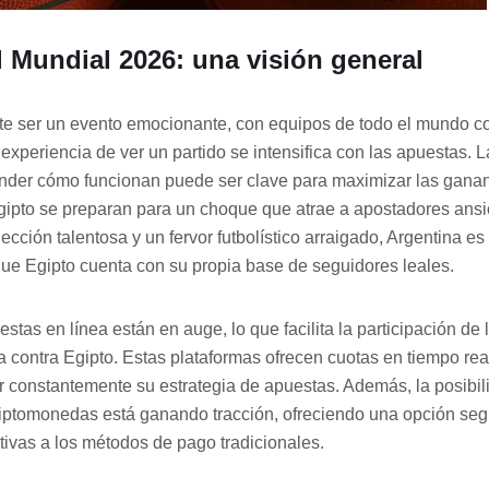
 Mundial 2026: una visión general
e ser un evento emocionante, con equipos de todo el mundo co
 experiencia de ver un partido se intensifica con las apuestas.
nder cómo funcionan puede ser clave para maximizar las ganan
Egipto se preparan para un choque que atrae a apostadores ans
ección talentosa y un fervor futbolístico arraigado, Argentina e
 que Egipto cuenta con su propia base de seguidores leales.
stas en línea están en auge, lo que facilita la participación de
 contra Egipto. Estas plataformas ofrecen cuotas en tiempo real
 constantemente su estrategia de apuestas. Además, la posibili
riptomonedas está ganando tracción, ofreciendo una opción seg
tivas a los métodos de pago tradicionales.