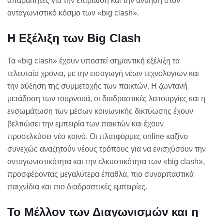
απαραίτητες για την επιβίωση και την άνθηση στον
ανταγωνιστικό κόσμο των «big clash».
Η Εξέλιξη των Big Clash
Τα «big clash» έχουν υποστεί σημαντική εξέλιξη τα
τελευταία χρόνια, με την εισαγωγή νέων τεχνολογιών και
την αύξηση της συμμετοχής των παικτών. Η ζωντανή
μετάδοση των τουρνουά, οι διαδραστικές λειτουργίες και η
ενσωμάτωση των μέσων κοινωνικής δικτύωσης έχουν
βελτιώσει την εμπειρία των παικτών και έχουν
προσελκύσει νέο κοινό. Οι πλατφόρμες online καζίνο
συνεχώς αναζητούν νέους τρόπους για να ενισχύσουν την
ανταγωνιστικότητα και την ελκυστικότητα των «big clash»,
προσφέροντας μεγαλύτερα έπαθλα, πιο συναρπαστικά
παιχνίδια και πιο διαδραστικές εμπειρίες.
Το Μέλλον των Διαγωνισμών και η