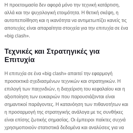
Η προετοιμασία δεν αφορά μόνο την τεχνική κατάρτιση,
αλλά και την ψυχολογική ετοιμότητα. Η θετική σκέψη, η
αυτοπεποίθηση και η ικανότητα να αντιμετωπίζει κανείς τις
αποτυχίες είναι απαραίτητα στοιχεία για την επιτυχία σε ένα
«big clash».
Τεχνικές και Στρατηγικές για
Επιτυχία
Η επιτυχία σε ένα «big clash» απαιτεί την εφαρμογή
προσεκτικά σχεδιασμένων τεχνικών και στρατηγικών. Η
επιλογή των παιχνιδιών, η διαχείριση του κεφαλαίου και η
αξιοποίηση των ευκαιριών που παρουσιάζονται είναι
σημαντικοί παράγοντες. Η κατανόηση των πιθανοτήτων και
η προσαρμογή της στρατηγικής ανάλογα με τις συνθήκες
είναι επίσης ζωτικής σημασίας. Οι έμπειροι παίκτες συχνά
χρησιμοποιούν στατιστικά δεδομένα και αναλύσεις για να