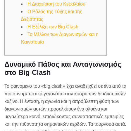
Η Διαχείριση του Κεφαλαίου
Ο Ρόλος της Τύχης και της
Δεξιότητας
Η Εξέλιξη των Big Clash
Το Μέλλον των Διαγωνισμών και η
Καινοτομία
Δυναμικό Πάθος και Ανταγωνισμός
στο Big Clash
Το φαινόμενο του «big clash» έχει αναδειχθεί σε ένα από τα
πιο συναρπαστικά γεγονότα στον κόσμο των διαδικτυακών
καζίνο. Η ένταση, η αγωνία και η απρόβλεπτη φύση των
διαγωνισμών αυτών προσελκύουν ένα ολοένα και
μεγαλύτερο κοινό, επιδιώκοντας συναρπαστικές εμπειρίες
και την πιθανότητα σημαντικών κερδών. Τα τουρνουά αυτά,