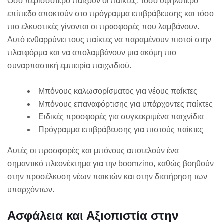
Όσο περισσότερο παίζουν οι παίκτες, τόσο υψηλότερο
επίπεδο αποκτούν στο πρόγραμμα επιβράβευσης και τόσο
πιο ελκυστικές γίνονται οι προσφορές που λαμβάνουν.
Αυτό ενθαρρύνει τους παίκτες να παραμένουν πιστοί στην
πλατφόρμα και να απολαμβάνουν μια ακόμη πιο
συναρπαστική εμπειρία παιχνιδιού.
Μπόνους καλωσορίσματος για νέους παίκτες
Μπόνους επαναφόρτισης για υπάρχοντες παίκτες
Ειδικές προσφορές για συγκεκριμένα παιχνίδια
Πρόγραμμα επιβράβευσης για πιστούς παίκτες
Αυτές οι προσφορές και μπόνους αποτελούν ένα
σημαντικό πλεονέκτημα για την boomzino, καθώς βοηθούν
στην προσέλκυση νέων παικτών και στην διατήρηση των
υπαρχόντων.
Ασφάλεια και Αξιοπιστία στην