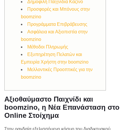
Δημοφιλή Παιχνίδια Καζίνο
Προσφορές και Μπόνους στην
boomzino
Προγράμματα Επιβράβευσης
Ασφάλεια και Αξιοπιστία στην
boomzino
Μέθοδοι Πληρωμής
Εξυπηρέτηση Πελατών και
Εμπειρία Χρήστη στην boomzino
Μελλοντικές Προοπτικές για την
boomzino
Αξιοθαύμαστο Παιχνίδι και
boomzino, η Νέα Επανάσταση στο
Online Στοίχημα
Στον ραγδαία εξελισσόμενο κόσμο του διαδικτυακού