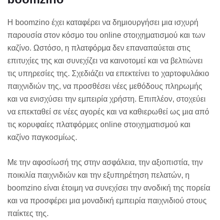
Η boomzino έχει καταφέρει να δημιουργήσει μια ισχυρή
παρουσία στον κόσμο του online στοιχηματισμού και των
καζίνο. Ωστόσο, η πλατφόρμα δεν επαναπαύεται στις
επιτυχίες της και συνεχίζει να καινοτομεί και να βελτιώνει
τις υπηρεσίες της. Σχεδιάζει να επεκτείνει το χαρτοφυλάκιο
παιχνιδιών της, να προσθέσει νέες μεθόδους πληρωμής
και να ενισχύσει την εμπειρία χρήστη. Επιπλέον, στοχεύει
να επεκταθεί σε νέες αγορές και να καθιερωθεί ως μια από
τις κορυφαίες πλατφόρμες online στοιχηματισμού και
καζίνο παγκοσμίως.
Με την αφοσίωσή της στην ασφάλεια, την αξιοπιστία, την
ποικιλία παιχνιδιών και την εξυπηρέτηση πελατών, η
boomzino είναι έτοιμη να συνεχίσει την ανοδική της πορεία
και να προσφέρει μια μοναδική εμπειρία παιχνιδιού στους
παίκτες της.