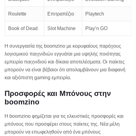
Roulette
Επιτραπέζιο
Playtech
Book of Dead
Slot Machine
Play’n GO
Η συνεργασία της boomzino με κορυφαίους παρόχους
λογισμικού παιχνιδιών εγγυάται μια υψηλής ποιότητας
εμπειρία παιχνιδιού και δίκαια αποτελέσματα. Οι παίκτες
μπορούν να είναι βέβαιοι ότι απολαμβάνουν μια διαφανή
και αξιόπιστη gaming εμπειρία.
Προσφορές και Μπόνους στην
boomzino
Η boomzino φημίζεται για τις ελκυστικές προσφορές και
μπόνους που προσφέρει στους παίκτες της. Νέα μέλη
μπορούν να επωφεληθούν από ένα μπόνους