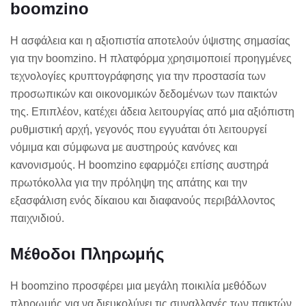
boomzino
Η ασφάλεια και η αξιοπιστία αποτελούν ύψιστης σημασίας
για την boomzino. Η πλατφόρμα χρησιμοποιεί προηγμένες
τεχνολογίες κρυπτογράφησης για την προστασία των
προσωπικών και οικονομικών δεδομένων των παικτών
της. Επιπλέον, κατέχει άδεια λειτουργίας από μια αξιόπιστη
ρυθμιστική αρχή, γεγονός που εγγυάται ότι λειτουργεί
νόμιμα και σύμφωνα με αυστηρούς κανόνες και
κανονισμούς. Η boomzino εφαρμόζει επίσης αυστηρά
πρωτόκολλα για την πρόληψη της απάτης και την
εξασφάλιση ενός δίκαιου και διαφανούς περιβάλλοντος
παιχνιδιού.
Μέθοδοι Πληρωμής
Η boomzino προσφέρει μια μεγάλη ποικιλία μεθόδων
πληρωμής για να διευκολύνει τις συναλλαγές των παικτών