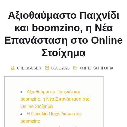
Αξιοθαύμαστο Παιχνίδι
και boomzino, η Νέα
Επανάσταση στο Online
Στοίχημα
CHECK-USER
08/05/2026
ΧΩΡΊΣ ΚΑΤΗΓΟΡΊΑ
Αξιοθαύμαστο Παιχνίδι και
boomzino, η Νέα Επανάσταση στο
Online Στοίχημα
Η Ποικιλία Παιχνιδιών στην
boomzino