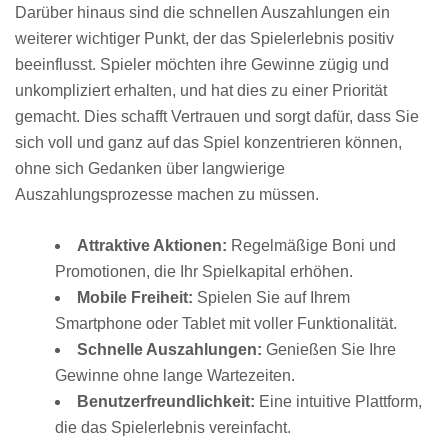
Darüber hinaus sind die schnellen Auszahlungen ein
weiterer wichtiger Punkt, der das Spielerlebnis positiv
beeinflusst. Spieler möchten ihre Gewinne zügig und
unkompliziert erhalten, und hat dies zu einer Priorität
gemacht. Dies schafft Vertrauen und sorgt dafür, dass Sie
sich voll und ganz auf das Spiel konzentrieren können,
ohne sich Gedanken über langwierige
Auszahlungsprozesse machen zu müssen.
Attraktive Aktionen:
Regelmäßige Boni und
Promotionen, die Ihr Spielkapital erhöhen.
Mobile Freiheit:
Spielen Sie auf Ihrem
Smartphone oder Tablet mit voller Funktionalität.
Schnelle Auszahlungen:
Genießen Sie Ihre
Gewinne ohne lange Wartezeiten.
Benutzerfreundlichkeit:
Eine intuitive Plattform,
die das Spielerlebnis vereinfacht.