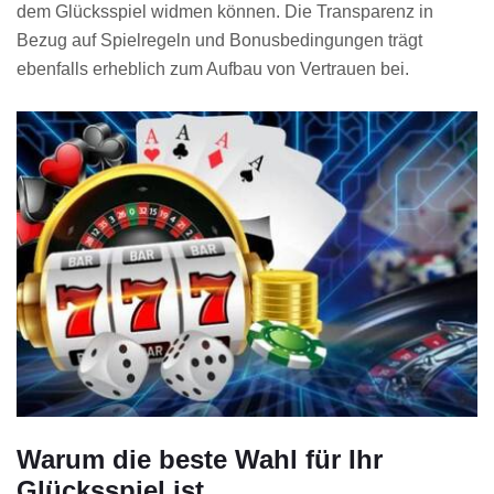
dem Glücksspiel widmen können. Die Transparenz in
Bezug auf Spielregeln und Bonusbedingungen trägt
ebenfalls erheblich zum Aufbau von Vertrauen bei.
Warum die beste Wahl für Ihr
Glücksspiel ist