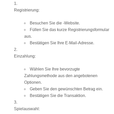
Registrierung:
Besuchen Sie die -Website.
Füllen Sie das kurze Registrierungsformular
aus.
Bestätigen Sie Ihre E-Mail-Adresse.
Einzahlung:
Wählen Sie Ihre bevorzugte
Zahlungsmethode aus den angebotenen
Optionen.
Geben Sie den gewünschten Betrag ein.
Bestätigen Sie die Transaktion.
Spielauswahl: