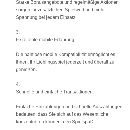
Starke Bonusangebote und regelmäßige Aktionen
sorgen für zusätzlichen Spielwert und mehr
Spannung bei jedem Einsatz.
Exzellente mobile Erfahrung:
Die nahtlose mobile Kompatibilität ermöglicht es
Ihnen, Ihr Lieblingsspiel jederzeit und überall zu
genießen.
Schnelle und einfache Transaktionen:
Einfache Einzahlungen und schnelle Auszahlungen
bedeuten, dass Sie sich auf das Wesentliche
konzentrieren können: den Spielspaß.