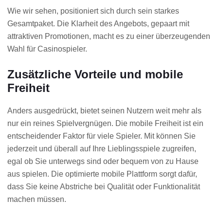
Wie wir sehen, positioniert sich durch sein starkes
Gesamtpaket. Die Klarheit des Angebots, gepaart mit
attraktiven Promotionen, macht es zu einer überzeugenden
Wahl für Casinospieler.
Zusätzliche Vorteile und mobile
Freiheit
Anders ausgedrückt, bietet seinen Nutzern weit mehr als
nur ein reines Spielvergnügen. Die mobile Freiheit ist ein
entscheidender Faktor für viele Spieler. Mit können Sie
jederzeit und überall auf Ihre Lieblingsspiele zugreifen,
egal ob Sie unterwegs sind oder bequem von zu Hause
aus spielen. Die optimierte mobile Plattform sorgt dafür,
dass Sie keine Abstriche bei Qualität oder Funktionalität
machen müssen.