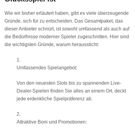
Wie wir bisher erläutert haben, gibt es viele überzeugende
Gründe, sich für zu entscheiden. Das Gesamtpaket, das
dieser Anbieter schnürt, ist sowohl umfassend als auch auf
die Bedürfnisse moderner Spieler zugeschnitten. Hier sind
die wichtigsten Gründe, warum heraussticht:
Umfassendes Spielangebot:
Von den neuesten Slots bis zu spannenden Live-
Dealer-Spielen finden Sie alles an einem Ort. deckt
jede erdenkliche Spielpräferenz ab.
Attraktive Boni und Promotionen: