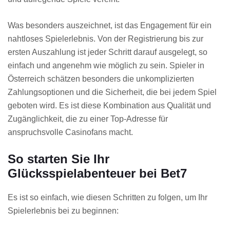
Was besonders auszeichnet, ist das Engagement für ein
nahtloses Spielerlebnis. Von der Registrierung bis zur
ersten Auszahlung ist jeder Schritt darauf ausgelegt, so
einfach und angenehm wie möglich zu sein. Spieler in
Österreich schätzen besonders die unkomplizierten
Zahlungsoptionen und die Sicherheit, die bei jedem Spiel
geboten wird. Es ist diese Kombination aus Qualität und
Zugänglichkeit, die zu einer Top-Adresse für
anspruchsvolle Casinofans macht.
So starten Sie Ihr
Glücksspielabenteuer bei Bet7
Es ist so einfach, wie diesen Schritten zu folgen, um Ihr
Spielerlebnis bei zu beginnen: