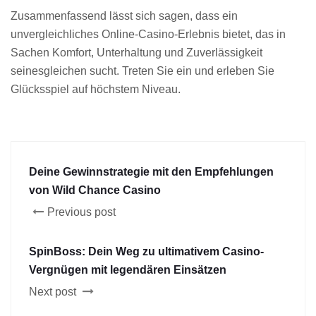
Zusammenfassend lässt sich sagen, dass ein
unvergleichliches Online-Casino-Erlebnis bietet, das in
Sachen Komfort, Unterhaltung und Zuverlässigkeit
seinesgleichen sucht. Treten Sie ein und erleben Sie
Glücksspiel auf höchstem Niveau.
Deine Gewinnstrategie mit den Empfehlungen
von Wild Chance Casino
Previous post
SpinBoss: Dein Weg zu ultimativem Casino-
Vergnügen mit legendären Einsätzen
Next post