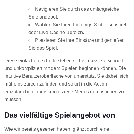
Navigieren Sie durch das umfangreiche
Spielangebot.
Wählen Sie Ihren Lieblings-Slot, Tischspiel
oder Live-Casino-Bereich.
Platzieren Sie Ihre Einsätze und genießen
Sie das Spiel.
Diese einfachen Schritte stellen sicher, dass Sie schnell
und unkompliziert mit dem Spielen beginnen können. Die
intuitive Benutzeroberfläche von unterstützt Sie dabei, sich
mühelos zurechtzufinden und sofort in die Action
einzutauchen, ohne komplizierte Menüs durchsuchen zu
müssen.
Das vielfältige Spielangebot von
Wie wir bereits gesehen haben, glänzt durch eine