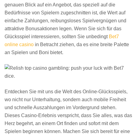
genauen Blick auf ein Angebot, das speziell auf die
Bedürfnisse von Spielern zugeschnitten ist, die Wert auf
einfache Zahlungen, reibungsloses Spielvergnügen und
attraktive Bonusaktionen legen. Wenn Sie sich für das
Glücksspiel interessieren, sollten Sie unbedingt
Bet7
online casino
in Betracht ziehen, da es eine breite Palette
an Spielen und Boni bietet.
Entdecken Sie mit uns die Welt des Online-Glücksspiels,
wo nicht nur Unterhaltung, sondern auch mobile Freiheit
und schnelle Auszahlungen im Vordergrund stehen.
Dieses Casino-Erlebnis verspricht, dass Sie alles, was das
Herz begehrt, an einem Ort finden und sofort mit dem
Spielen beginnen können. Machen Sie sich bereit für eine