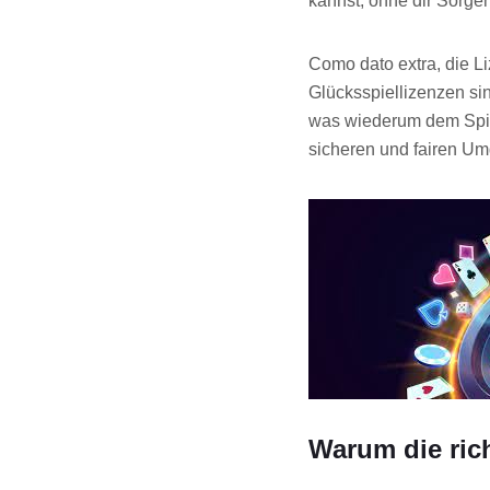
kannst, ohne dir Sorg
Como dato extra, die Li
Glücksspiellizenzen si
was wiederum dem Spiel
sicheren und fairen Um
Warum die rich