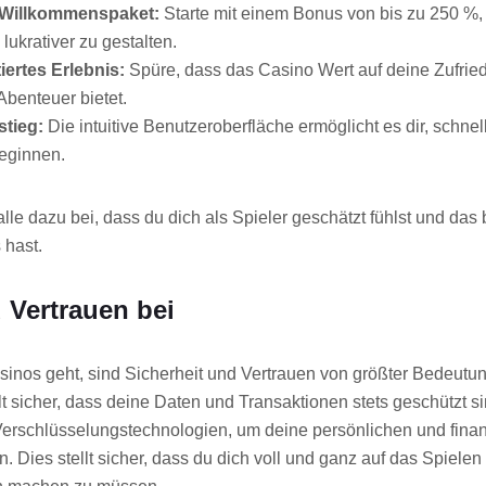
Willkommenspaket:
Starte mit einem Bonus von bis zu 250 %,
lukrativer zu gestalten.
ertes Erlebnis:
Spüre, dass das Casino Wert auf deine Zufriede
Abenteuer bietet.
stieg:
Die intuitive Benutzeroberfläche ermöglicht es dir, schne
eginnen.
lle dazu bei, dass du dich als Spieler geschätzt fühlst und das
 hast.
 Vertrauen bei
nos geht, sind Sicherheit und Vertrauen von größter Bedeutu
llt sicher, dass deine Daten und Transaktionen stets geschützt si
Verschlüsselungstechnologien, um deine persönlichen und finan
n. Dies stellt sicher, dass du dich voll und ganz auf das Spielen