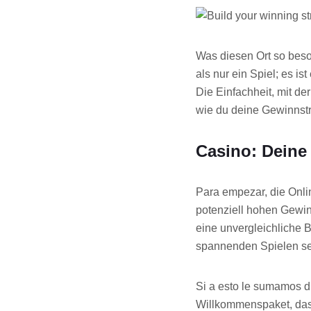
Was diesen Ort so beson
als nur ein Spiel; es is
Die Einfachheit, mit de
wie du deine Gewinnstr
Casino: Deine 
Para empezar, die Onlin
potenziell hohen Gewinn
eine unvergleichliche B
spannenden Spielen sehn
Si a esto le sumamos d
Willkommenspaket, das 