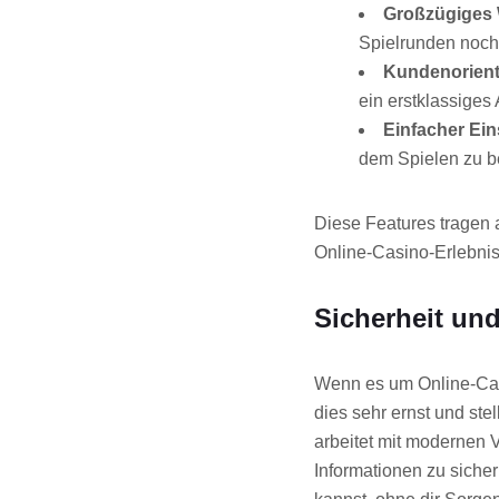
Großzügiges 
Spielrunden noch 
Kundenorienti
ein erstklassiges 
Einfacher Ein
dem Spielen zu b
Diese Features tragen a
Online-Casino-Erlebnis
Sicherheit und
Wenn es um Online-Casi
dies sehr ernst und ste
arbeitet mit modernen 
Informationen zu sicher