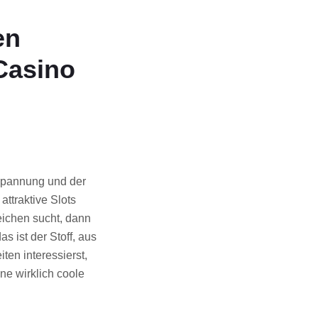
en
Casino
 Spannung und der
ttraktive Slots
eichen sucht, dann
as ist der Stoff, aus
ten interessierst,
ne wirklich coole