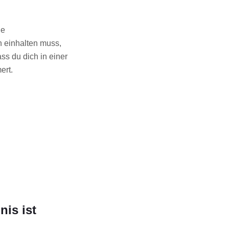
le
n einhalten muss,
s du dich in einer
ert.
nis ist