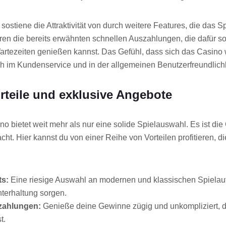
stiene die Attraktivität von durch weitere Features, die das Sp
en die bereits erwähnten schnellen Auszahlungen, die dafür s
tezeiten genießen kannst. Das Gefühl, dass sich das Casino w
h im Kundenservice und in der allgemeinen Benutzerfreundlichke
rteile und exklusive Angebote
no bietet weit mehr als nur eine solide Spielauswahl. Es ist di
ht. Hier kannst du von einer Reihe von Vorteilen profitieren, di
ts:
Eine riesige Auswahl an modernen und klassischen Spielaut
erhaltung sorgen.
zahlungen:
Genieße deine Gewinne zügig und unkompliziert, da
t.