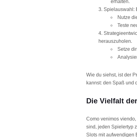
erhalten.
Spielauswahl: 
Nutze di
Teste ne
Strategieentwic
herauszuholen.
Setze di
Analysie
Wie du siehst, ist der 
kannst: den Spaß und d
Die Vielfalt d
Como venimos viendo, C
sind, jeden Spielertyp 
Slots mit aufwendigen B