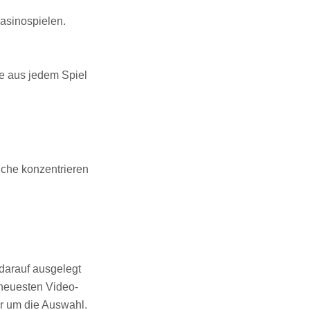
asinospielen.
te aus jedem Spiel
liche konzentrieren
darauf ausgelegt
 neuesten Video-
ur um die Auswahl.