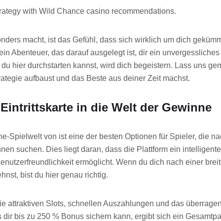
ders macht, ist das Gefühl, dass sich wirklich um dich gekümme
t ein Abenteuer, das darauf ausgelegt ist, dir ein unvergessliches
r du hier durchstarten kannst, wird dich begeistern. Lass uns 
ategie aufbaust und das Beste aus deiner Zeit machst.
Eintrittskarte in die Welt der Gewinne
e-Spielwelt von ist eine der besten Optionen für Spieler, die n
en suchen. Dies liegt daran, dass die Plattform ein intelligente
enutzerfreundlichkeit ermöglicht. Wenn du dich nach einer brei
st, bist du hier genau richtig.
ie attraktiven Slots, schnellen Auszahlungen und das überrage
dir bis zu 250 % Bonus sichern kann, ergibt sich ein Gesamtp