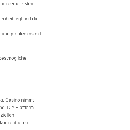
 um deine ersten
nheit legt und dir
ll und problemlos mit
 bestmögliche
ng. Casino nimmt
nd. Die Plattform
ziellen
 konzentrieren