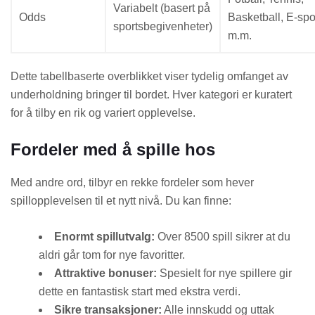
Variabelt (basert på
Odds
Basketball, E-spo
sportsbegivenheter)
m.m.
Dette tabellbaserte overblikket viser tydelig omfanget av
underholdning bringer til bordet. Hver kategori er kuratert
for å tilby en rik og variert opplevelse.
Fordeler med å spille hos
Med andre ord, tilbyr en rekke fordeler som hever
spillopplevelsen til et nytt nivå. Du kan finne:
Enormt spillutvalg:
Over 8500 spill sikrer at du
aldri går tom for nye favoritter.
Attraktive bonuser:
Spesielt for nye spillere gir
dette en fantastisk start med ekstra verdi.
Sikre transaksjoner:
Alle innskudd og uttak