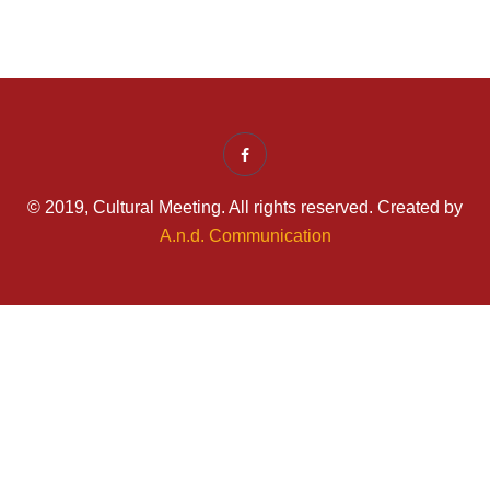
© 2019, Cultural Meeting. All rights reserved. Created by
A.n.d. Communication