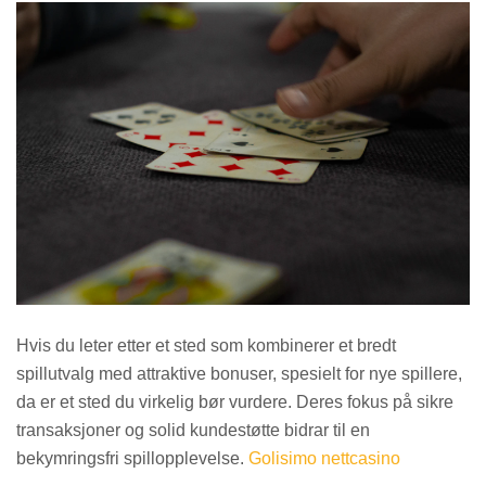
Hvis du leter etter et sted som kombinerer et bredt
spillutvalg med attraktive bonuser, spesielt for nye spillere,
da er et sted du virkelig bør vurdere. Deres fokus på sikre
transaksjoner og solid kundestøtte bidrar til en
bekymringsfri spillopplevelse.
Golisimo nettcasino