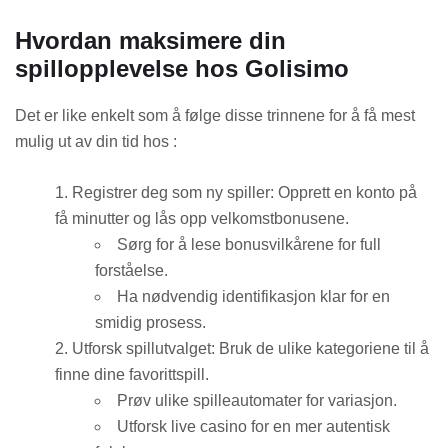
Hvordan maksimere din
spillopplevelse hos Golisimo
Det er like enkelt som å følge disse trinnene for å få mest
mulig ut av din tid hos :
Registrer deg som ny spiller: Opprett en konto på
få minutter og lås opp velkomstbonusene.
Sørg for å lese bonusvilkårene for full
forståelse.
Ha nødvendig identifikasjon klar for en
smidig prosess.
Utforsk spillutvalget: Bruk de ulike kategoriene til å
finne dine favorittspill.
Prøv ulike spilleautomater for variasjon.
Utforsk live casino for en mer autentisk