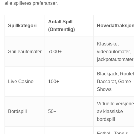
alle spilleres preferanser.
Antall Spill
Spillkategori
Hovedattraksjo
(Omtrentlig)
Klassiske,
Spilleautomater
7000+
videoautomater,
jackpotautomater
Blackjack, Roulet
Live Casino
100+
Baccarat, Game
Shows
Virtuelle versjone
Bordspill
50+
av klassiske
bordspill
Fotball, Tennis,