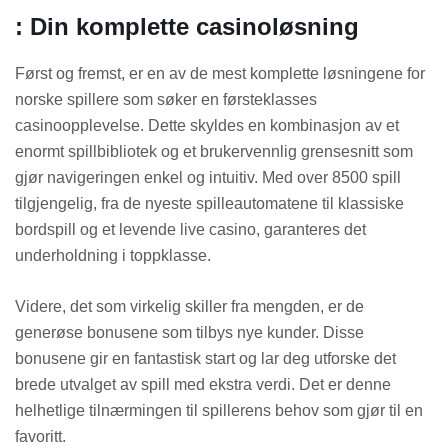
: Din komplette casinoløsning
Først og fremst, er en av de mest komplette løsningene for
norske spillere som søker en førsteklasses
casinoopplevelse. Dette skyldes en kombinasjon av et
enormt spillbibliotek og et brukervennlig grensesnitt som
gjør navigeringen enkel og intuitiv. Med over 8500 spill
tilgjengelig, fra de nyeste spilleautomatene til klassiske
bordspill og et levende live casino, garanteres det
underholdning i toppklasse.
Videre, det som virkelig skiller fra mengden, er de
generøse bonusene som tilbys nye kunder. Disse
bonusene gir en fantastisk start og lar deg utforske det
brede utvalget av spill med ekstra verdi. Det er denne
helhetlige tilnærmingen til spillerens behov som gjør til en
favoritt.