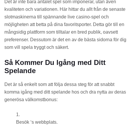
Det är inte bara antalet spel som imponerar, utan även
kvaliteten och variationen. Här hittar du allt från de senaste
slotmaskinerna till spännande live casino-spel och
möjligheten att betta på dina favoritsporter. Detta gör till en
mångsidig plattform som tilltalar en bred publik, oavsett
preferenser. Dessutom är det en av de bästa sidorna för dig
som vill spela tryggt och säkert.
Så Kommer Du Igång med Ditt
Spelande
Det är så enkelt som att följa dessa steg för att snabbt
komma igång med ditt spelande hos och dra nytta av deras
generösa välkomstbonus:
Besök ‘s webbplats.