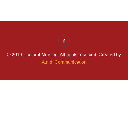
© 2019, Cultural Meeting. All rights reserved. Created by
A.n.d. Communication