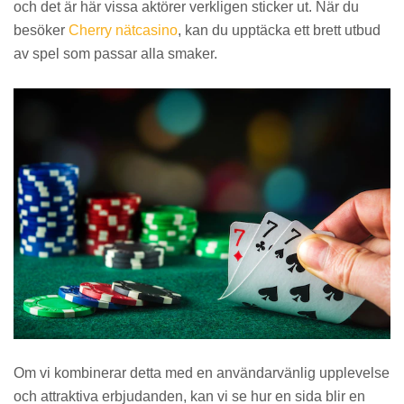
och det är här vissa aktörer verkligen sticker ut. När du
besöker
Cherry nätcasino
, kan du upptäcka ett brett utbud
av spel som passar alla smaker.
Om vi kombinerar detta med en användarvänlig upplevelse
och attraktiva erbjudanden, kan vi se hur en sida blir en