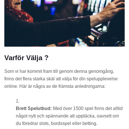
Varför Välja ?
Som vi har kommit fram till genom denna genomgång,
finns det flera starka skäl att välja för din spelupplevelse
online. Här är några av de främsta anledningarna:
Brett Spelutbud:
Med över 1500 spel finns det alltid
något nytt och spännande att upptäcka, oavsett om
du föredrar slots, bordsspel eller betting.