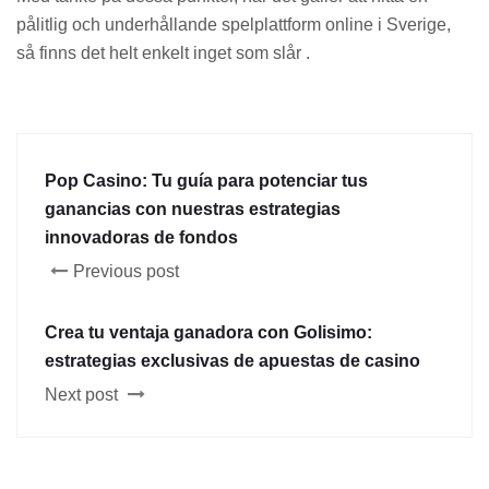
pålitlig och underhållande spelplattform online i Sverige,
så finns det helt enkelt inget som slår .
Pop Casino: Tu guía para potenciar tus
ganancias con nuestras estrategias
innovadoras de fondos
Previous post
Crea tu ventaja ganadora con Golisimo:
estrategias exclusivas de apuestas de casino
Next post