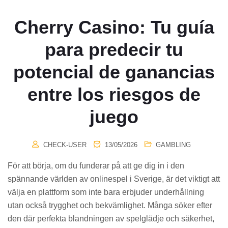
Cherry Casino: Tu guía
para predecir tu
potencial de ganancias
entre los riesgos de
juego
CHECK-USER
13/05/2026
GAMBLING
För att börja, om du funderar på att ge dig in i den
spännande världen av onlinespel i Sverige, är det viktigt att
välja en plattform som inte bara erbjuder underhållning
utan också trygghet och bekvämlighet. Många söker efter
den där perfekta blandningen av spelglädje och säkerhet,