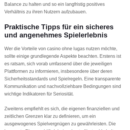
Balance zu halten und so ein langfristig positives
Verhältnis zu ihren Nutzern aufzubauen.
Praktische Tipps für ein sicheres
und angenehmes Spielerlebnis
Wer die Vorteile von casino ohne lugas nutzen möchte,
sollte einige grundlegende Aspekte beachten. Erstens ist
es ratsam, sich vorab umfassend über die jeweiligen
Plattformen zu informieren, insbesondere über deren
Sicherheitsstandards und Spielregeln. Eine transparente
Kommunikation und nachvollziehbare Bedingungen sind
wichtige Indikatoren für Seriosität.
Zweitens empfiehlt es sich, die eigenen finanziellen und
zeitlichen Grenzen klar zu definieren, um ein
ausgewogenes Spielvergnügen zu gewährleisten. Die