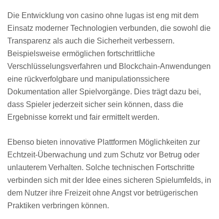
Die Entwicklung von casino ohne lugas ist eng mit dem
Einsatz moderner Technologien verbunden, die sowohl die
Transparenz als auch die Sicherheit verbessern.
Beispielsweise ermöglichen fortschrittliche
Verschlüsselungsverfahren und Blockchain-Anwendungen
eine rückverfolgbare und manipulationssichere
Dokumentation aller Spielvorgänge. Dies trägt dazu bei,
dass Spieler jederzeit sicher sein können, dass die
Ergebnisse korrekt und fair ermittelt werden.
Ebenso bieten innovative Plattformen Möglichkeiten zur
Echtzeit-Überwachung und zum Schutz vor Betrug oder
unlauterem Verhalten. Solche technischen Fortschritte
verbinden sich mit der Idee eines sicheren Spielumfelds, in
dem Nutzer ihre Freizeit ohne Angst vor betrügerischen
Praktiken verbringen können.