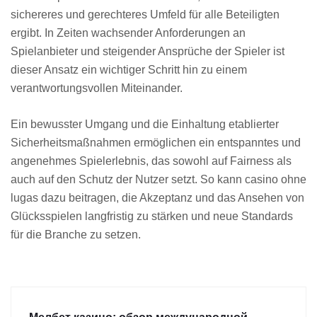
sichereres und gerechteres Umfeld für alle Beteiligten
ergibt. In Zeiten wachsender Anforderungen an
Spielanbieter und steigender Ansprüche der Spieler ist
dieser Ansatz ein wichtiger Schritt hin zu einem
verantwortungsvollen Miteinander.
Ein bewusster Umgang und die Einhaltung etablierter
Sicherheitsmaßnahmen ermöglichen ein entspanntes und
angenehmes Spielerlebnis, das sowohl auf Fairness als
auch auf den Schutz der Nutzer setzt. So kann casino ohne
lugas dazu beitragen, die Akzeptanz und das Ansehen von
Glücksspielen langfristig zu stärken und neue Standards
für die Branche zu setzen.