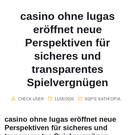
casino ohne lugas
eröffnet neue
Perspektiven für
sicheres und
transparentes
Spielvergnügen
CHECK-USER
11/05/2026
ΧΩΡΊΣ ΚΑΤΗΓΟΡΊΑ
casino ohne lugas eröffnet neue
Perspektiven für sicheres und