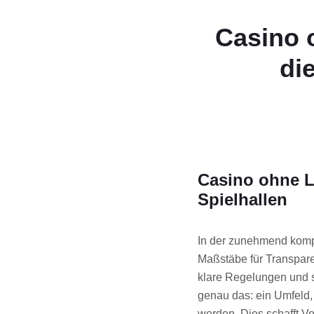
Casino 
di
Casino ohne Lu
Spielhallen
In der zunehmend komp
Maßstäbe für Transpar
klare Regelungen und s
genau das: ein Umfeld,
werden. Dies schafft V