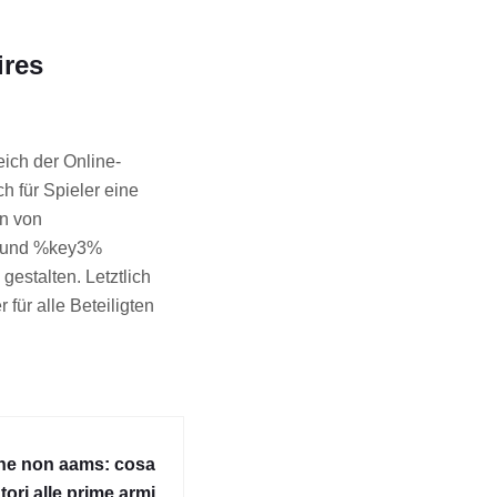
ires
eich der Online-
h für Spieler eine
on von
% und %key3%
gestalten. Letztlich
für alle Beteiligten
ine non aams: cosa
tori alle prime armi