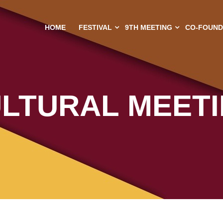
HOME
FESTIVAL
9TH MEETING
CO-FOUND
LTURAL MEET