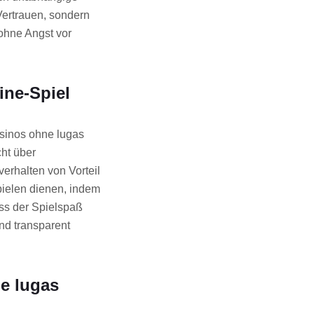
 Vertrauen, sondern
 ohne Angst vor
ne-Spiel
sinos ohne lugas
ht über
erhalten von Vorteil
pielen dienen, indem
ass der Spielspaß
nd transparent
ne lugas