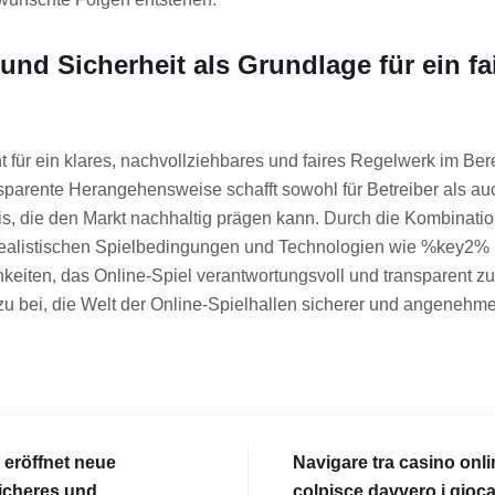
t und Sicherheit als Grundlage für ein fa
 für ein klares, nachvollziehbares und faires Regelwerk im Ber
sparente Herangehensweise schafft sowohl für Betreiber als auc
s, die den Markt nachhaltig prägen kann. Durch die Kombinati
 realistischen Spielbedingungen und Technologien wie %key2
eiten, das Online-Spiel verantwortungsvoll und transparent zu 
u bei, die Welt der Online-Spielhallen sicherer und angenehmer 
 eröffnet neue
Navigare tra casino onl
sicheres und
colpisce davvero i gioca