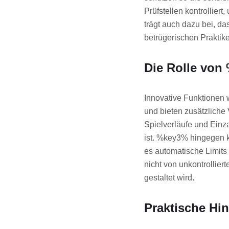
Prüfstellen kontrollier
trägt auch dazu bei, da
betrügerischen Prakti
Die Rolle von
Innovative Funktionen
und bieten zusätzliche
Spielverläufe und Einz
ist. %key3% hingegen k
es automatische Limits
nicht von unkontrollier
gestaltet wird.
Praktische Hin