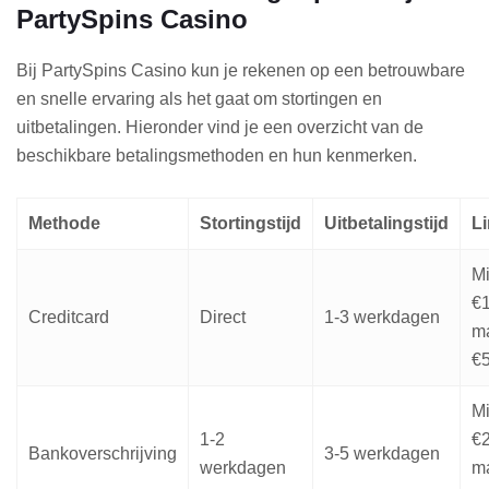
PartySpins Casino
Bij PartySpins Casino kun je rekenen op een betrouwbare
en snelle ervaring als het gaat om stortingen en
uitbetalingen. Hieronder vind je een overzicht van de
beschikbare betalingsmethoden en hun kenmerken.
Methode
Stortingstijd
Uitbetalingstijd
L
M
€1
Creditcard
Direct
1-3 werkdagen
m
€
M
1-2
€2
Bankoverschrijving
3-5 werkdagen
werkdagen
m