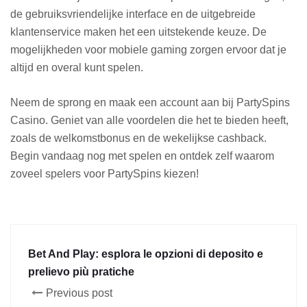
de gebruiksvriendelijke interface en de uitgebreide
klantenservice maken het een uitstekende keuze. De
mogelijkheden voor mobiele gaming zorgen ervoor dat je
altijd en overal kunt spelen.
Neem de sprong en maak een account aan bij PartySpins
Casino. Geniet van alle voordelen die het te bieden heeft,
zoals de welkomstbonus en de wekelijkse cashback.
Begin vandaag nog met spelen en ontdek zelf waarom
zoveel spelers voor PartySpins kiezen!
Bet And Play: esplora le opzioni di deposito e
prelievo più pratiche
Previous post