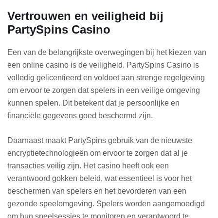
Vertrouwen en veiligheid bij
PartySpins Casino
Een van de belangrijkste overwegingen bij het kiezen van
een online casino is de veiligheid. PartySpins Casino is
volledig gelicentieerd en voldoet aan strenge regelgeving
om ervoor te zorgen dat spelers in een veilige omgeving
kunnen spelen. Dit betekent dat je persoonlijke en
financiële gegevens goed beschermd zijn.
Daarnaast maakt PartySpins gebruik van de nieuwste
encryptietechnologieën om ervoor te zorgen dat al je
transacties veilig zijn. Het casino heeft ook een
verantwoord gokken beleid, wat essentieel is voor het
beschermen van spelers en het bevorderen van een
gezonde speelomgeving. Spelers worden aangemoedigd
om hun speelsessies te monitoren en verantwoord te