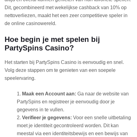
Dit, gecombineerd met wekelijkse cashback van 10% op
nettoverliezen, maakt het een zeer competitieve speler in
de online casinowereld.
Hoe begin je met spelen bij
PartySpins Casino?
Het starten bij PartySpins Casino is eenvoudig en snel.
Volg deze stappen om te genieten van een soepele
speelervaring.
Maak een Account aan:
Ga naar de website van
PartySpins en registreer je eenvoudig door je
gegevens in te vullen.
Verifieer je gegevens:
Voor een snelle uitbetaling
moet je identiteit gecontroleerd worden. Dit kan
meestal via een identiteitsbewijs en een bewijs van