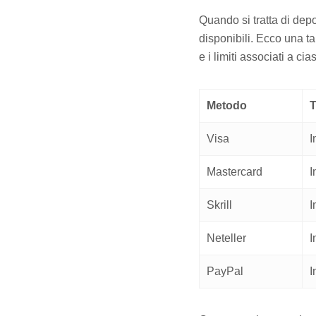
Quando si tratta di dep
disponibili. Ecco una t
e i limiti associati a c
Metodo
T
Visa
I
Mastercard
I
Skrill
I
Neteller
I
PayPal
I