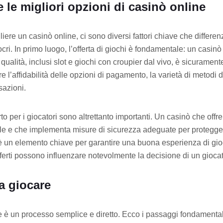
 le migliori opzioni di casinò online
liere un casinò online, ci sono diversi fattori chiave che differe
cri. In primo luogo, l’offerta di giochi è fondamentale: un casinò
qualità, inclusi slot e giochi con croupier dal vivo, è sicuramente 
 l’affidabilità delle opzioni di pagamento, la varietà di metodi di
sazioni.
to per i giocatori sono altrettanto importanti. Un casinò che offre 
e e che implementa misure di sicurezza adeguate per proteggere 
 è un elemento chiave per garantire una buona esperienza di gioc
ferti possono influenzare notevolmente la decisione di un giocat
a giocare
ne è un processo semplice e diretto. Ecco i passaggi fondamenta