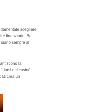
ondamentale scegliere
 e finanziarie. Bet
ri siano sempre al
rantiscono la
fidarsi del casinò
dati crea un