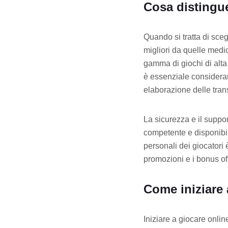
Cosa distingue
Quando si tratta di sceg
migliori da quelle medio
gamma di giochi di alta 
è essenziale considerare
elaborazione delle tran
La sicurezza e il suppor
competente e disponibil
personali dei giocatori
promozioni e i bonus of
Come iniziare 
Iniziare a giocare onli