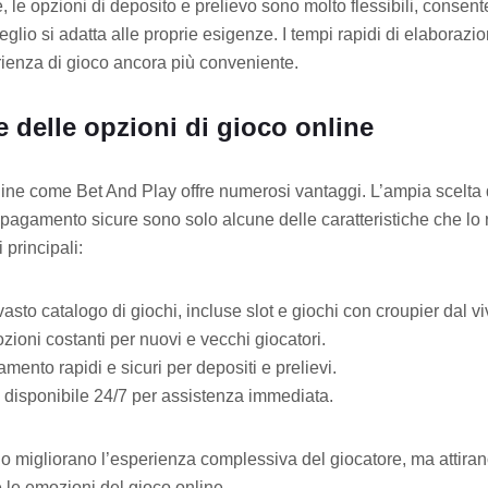
e opzioni di deposito e prelievo sono molto flessibili, consente
glio si adatta alle proprie esigenze. I tempi rapidi di elaborazio
rienza di gioco ancora più conveniente.
e delle opzioni di gioco online
ne come Bet And Play offre numerosi vantaggi. L’ampia scelta di 
 pagamento sicure sono solo alcune delle caratteristiche che lo 
 principali:
sto catalogo di giochi, incluse slot e giochi con croupier dal vi
ioni costanti per nuovi e vecchi giocatori.
mento rapidi e sicuri per depositi e prelievi.
ti disponibile 24/7 per assistenza immediata.
o migliorano l’esperienza complessiva del giocatore, ma attiran
le emozioni del gioco online.