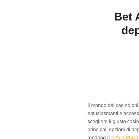
Bet 
dep
Il mondo dei casinò on
entusiasmanti e accessi
scegliere il giusto cas
principali opzioni di de
rendono
Bet And Play 