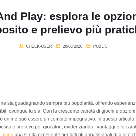
And Play: esplora le opzion
osito e prelievo più prati
CHECK-USER
28/06/2026
PUBLIC
line sta guadagnando sempre più popolarità, offrendo esperienz
bili ovunque tu sia. Con la crescente varietà di giochi e opzion
inò online può essere un compito impegnativo. In questo articolo
posito e prelievo per giocatori, evidenziando i vantaggi e le cara
Casino
una scelta eccellente per tutti gli appassionati di gioco 