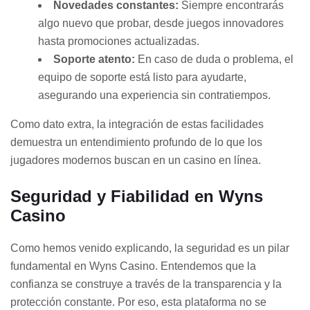
Novedades constantes:
Siempre encontrarás
algo nuevo que probar, desde juegos innovadores
hasta promociones actualizadas.
Soporte atento:
En caso de duda o problema, el
equipo de soporte está listo para ayudarte,
asegurando una experiencia sin contratiempos.
Como dato extra, la integración de estas facilidades
demuestra un entendimiento profundo de lo que los
jugadores modernos buscan en un casino en línea.
Seguridad y Fiabilidad en Wyns
Casino
Como hemos venido explicando, la seguridad es un pilar
fundamental en Wyns Casino. Entendemos que la
confianza se construye a través de la transparencia y la
protección constante. Por eso, esta plataforma no se