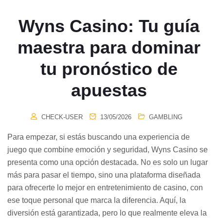
Wyns Casino: Tu guía
maestra para dominar
tu pronóstico de
apuestas
CHECK-USER
13/05/2026
GAMBLING
Para empezar, si estás buscando una experiencia de
juego que combine emoción y seguridad, Wyns Casino se
presenta como una opción destacada. No es solo un lugar
más para pasar el tiempo, sino una plataforma diseñada
para ofrecerte lo mejor en entretenimiento de casino, con
ese toque personal que marca la diferencia. Aquí, la
diversión está garantizada, pero lo que realmente eleva la